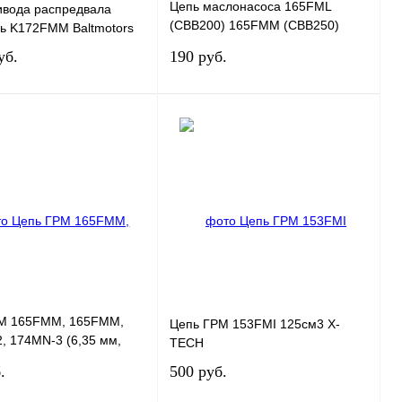
Цепь маслонасоса 165FML
ивода распредвала
(CBB200) 165FMM (CBB250)
ль K172FMM Baltmotors
162FMJ-B (CG150D-B) 167FMM
уб.
190 руб.
(CG250-B)
В корзину
В корзину
 1 клик
К сравнению
Купить в 1 клик
К сравнению
ранное
В
В избранное
В
наличии
наличии
М 165FMM, 165FMM,
Цепь ГРМ 153FMI 125см3 X-
, 174MN-3 (6,35 мм,
TECH
) ZS
.
500 руб.