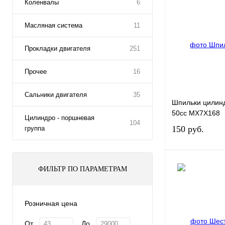
Коленвалы
6
Масляная система
11
Прокладки двигателя
251
Прочее
16
Сальники двигателя
35
Шпильки цилин
50cc MX7X168
Цилиндро - поршневая
104
150 руб.
группа
ФИЛЬТР ПО ПАРАМЕТРАМ
Купить в 1 клик
Розничная цена
В избранное
От
До