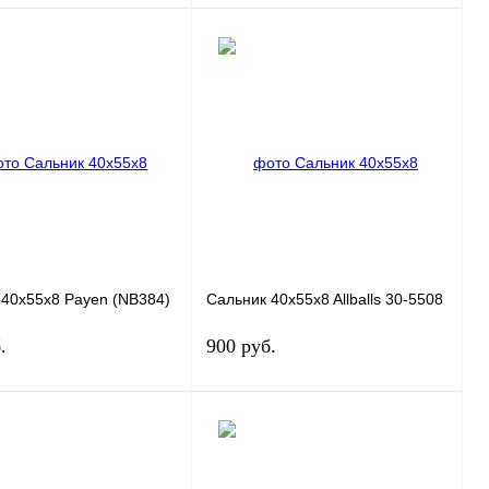
В корзину
В корзину
 1 клик
К сравнению
Купить в 1 клик
К сравнению
ранное
В
В избранное
В
наличии
наличии
 40x55x8 Payen (NB384)
Сальник 40x55x8 Allballs 30-5508
.
900 руб.
В корзину
В корзину