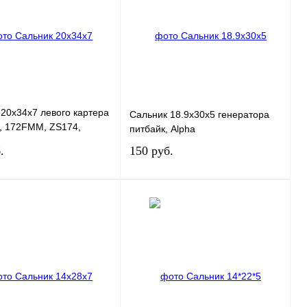
 1 клик
К сравнению
Купить в 1 клик
К сравнению
ранное
В
В избранное
В
наличии
наличии
20x34x7 левого картера
Сальник 18.9x30x5 генератора
 172FMM, ZS174,
питбайк, Alpha
66FML Senke 200-6,
.
150 руб.
В корзину
В корзину
 1 клик
К сравнению
Купить в 1 клик
К сравнению
ранное
В
В избранное
В
наличии
наличии