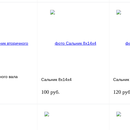
В корзину
В корзину
К сравнению
Купить в 1 клик
К сравнению
Купить в
В
В избранное
В
В изб
наличии
наличии
ного вала
Сальник 8х14х4
Сальник
100 руб.
120 руб
В корзину
В корзину