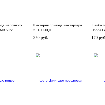
ода масляного
Шестерня привода кикстартера
Шайба п
QMB 50сс
2T FT 50QT
Honda L
350 руб.
170 руб
В корзину
В корзину
К сравнению
Купить в 1 клик
К сравнению
Купить в
В
В избранное
В
В изб
наличии
наличии