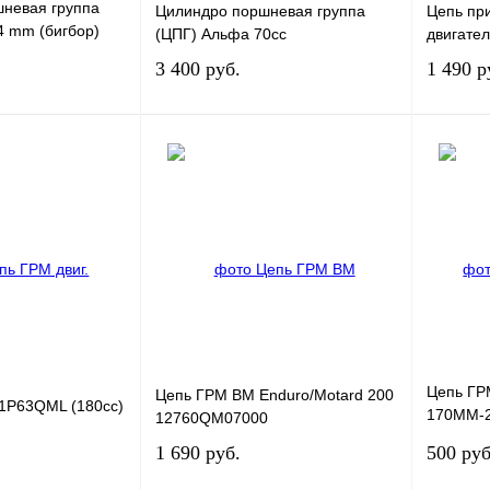
шневая группа
Цилиндро поршневая группа
Цепь пр
 mm (бигбор)
(ЦПГ) Альфа 70сс
двигате
3 400 руб.
1 490 р
В корзину
В корзину
К сравнению
Купить в 1 клик
К сравнению
Купить в
В
В избранное
В
В изб
наличии
наличии
Цепь ГР
Цепь ГРМ BM Enduro/Motard 200
 1P63QML (180cc)
170MM-2
12760QM07000
3*4-104L
1 690 руб.
500 руб