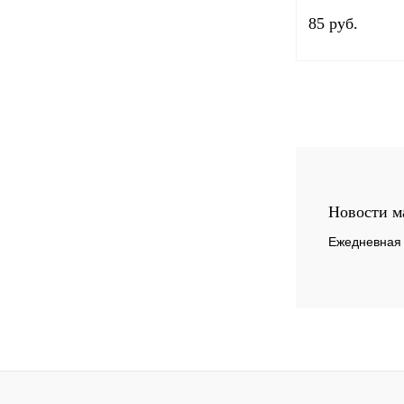
139FMB,147FM
85 руб.
125см3
Купить в 1 клик
В избранное
Новости м
Ежедневная 