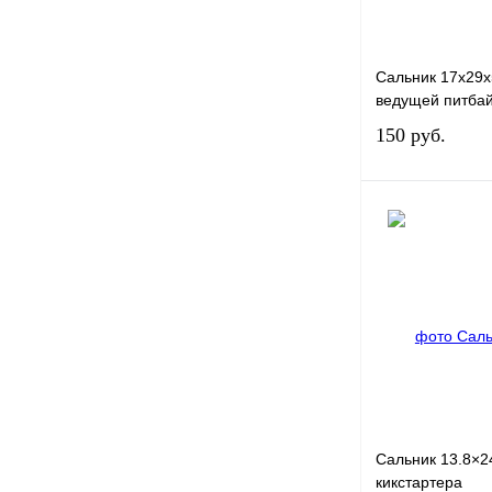
Сальник 17x29x
ведущей питбай
150 руб.
Купить в 1 клик
В избранное
Сальник 13.8×2
кикстартера