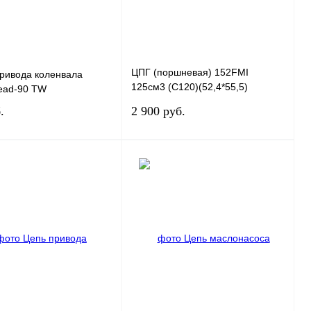
ЦПГ (поршневая) 152FMI
ривода коленвала
125см3 (C120)(52,4*55,5)
ead-90 TW
(68,55/69,2/78,3/13) ZS
.
2 900 руб.
В корзину
В корзину
 1 клик
К сравнению
Купить в 1 клик
К сравнению
ранное
В
В избранное
В
наличии
наличии