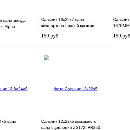
Сальник 16x28x7 вала
Сальник
5 вала звезды
кикстартера правой крышки
167FMM,
к, Alpha
картера ZS172FMM, 162, 165,
172FMM,
150 руб.
150 руб
167,169FMM, 170MM-3, 174
В корзину
В корзину
К сравнению
Купить в 1 клик
К сравнению
Купить в
В
В избранное
В
В изб
наличии
наличии
4×5 вала
Сальник 12x22x5 выжимного
вала сцепления ZS172, PR250,