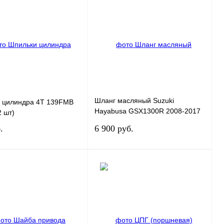
Шланг масляный Suzuki
 цилиндра 4Т 139FMB
Hayabusa GSX1300R 2008-2017
2 шт)
12835-15H00
.
6 900 руб.
В корзину
В корзину
 1 клик
К сравнению
Купить в 1 клик
К сравнению
ранное
В
В избранное
В
наличии
наличии