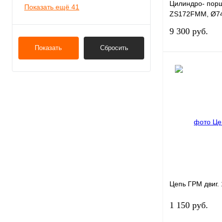
Цилиндро- пор
Показать ещё 41
ZS172FMM, Ø74
OTOM
9 300 руб.
Показать
Сбросить
Купить в 1 клик
В избранное
Цепь ГРМ двиг.
1 150 руб.