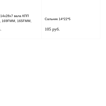
 14x28x7 вала КПП
Сальник 14*22*5
 169FMM, 165FMM,
 ZS174, PR250 +
.
105 руб.
В корзину
В корзину
 1 клик
К сравнению
Купить в 1 клик
К сравнению
ранное
В
В избранное
В
наличии
наличии