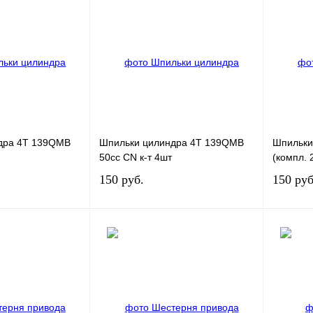
дра 4Т 139QMB
Шпильки цилиндра 4Т 139QMB
Шпильки
50cc CN к-т 4шт
(компл. 
150 руб.
150 руб
В корзину
В корзину
К сравнению
Купить в 1 клик
К сравнению
Купить в
В
В избранное
В
В изб
наличии
наличии