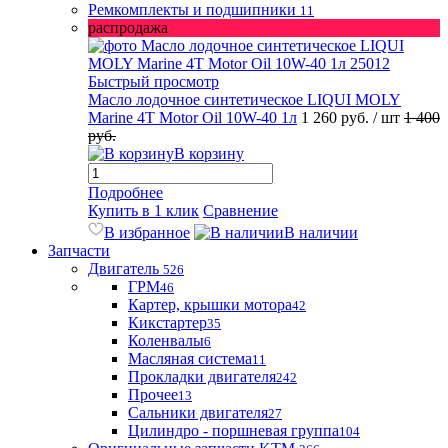
Ремкомплекты и подшипники
11
распродажа
Быстрый просмотр
Масло лодочное синтетическое LIQUI MOLY
Marine 4T Motor Oil 10W-40 1л
1 260 руб.
/ шт
1 400
руб.
В корзину
Подробнее
Купить в 1 клик
Сравнение
В избранное
В наличии
Запчасти
Двигатель
526
ГРМ
46
Картер, крышки мотора
42
Кикстартер
35
Коленвалы
6
Масляная система
11
Прокладки двигателя
242
Прочее
13
Сальники двигателя
27
Цилиндро - поршневая группа
104