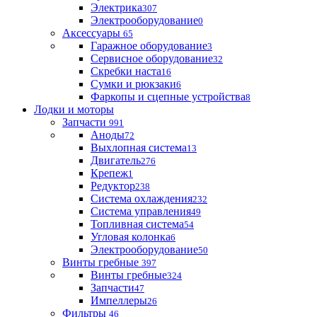
Электрика
307
Электрооборудование
0
Аксессуары
65
Гаражное оборудование
3
Сервисное оборудование
32
Скребки наста
16
Сумки и рюкзаки
6
Фаркопы и сцепные устройства
8
Лодки и моторы
Запчасти
991
Аноды
72
Выхлопная система
13
Двигатель
276
Крепеж
1
Редуктор
238
Система охлаждения
232
Система управления
49
Топливная система
54
Угловая колонка
6
Электрооборудование
50
Винты гребные
397
Винты гребные
324
Запчасти
47
Импеллеры
26
Фильтры
46