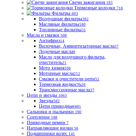
Свечи зажигания
183
Тормозные колодки
716
Фильтры
603
Воздушные фильтры
392
Масляные фильтры
180
Топливные фильтры
31
Масла и смазки
508
Антифриз
14
Вилочные, Аммортизаторные масла
37
Лодочные масла
9
Масло для воздушного фильтра,
очиститель
21
Мото химия
106
Моторные масла
212
Смазки и очистители цепи
52
Тормозная жидкость
20
Трансмиссионные масла
37
Цепи и звезды
1063
Звезды
582
Цепи приводные
481
Сальники и пыльники
190
Сцепление
198
Приводные ремни
7
Направляющие вилки
56
Подшипники колес
141