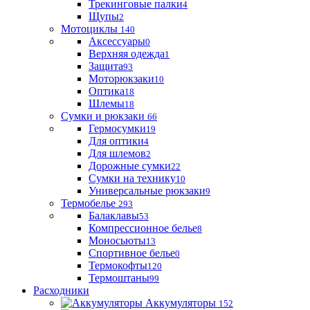
Трекинговые палки
4
Щупы
2
Мотоциклы
140
Аксессуары
0
Верхняя одежда
1
Защита
93
Моторюкзаки
10
Оптика
18
Шлемы
18
Сумки и рюкзаки
66
Гермосумки
19
Для оптики
4
Для шлемов
2
Дорожные сумки
22
Сумки на технику
10
Универсальные рюкзаки
9
Термобелье
293
Балаклавы
53
Компрессионное белье
8
Моносьюты
13
Спортивное белье
0
Термокофты
120
Термоштаны
99
Расходники
Аккумуляторы
152