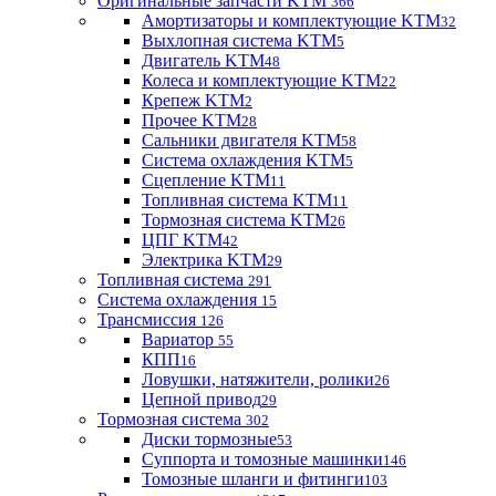
Оригинальные запчасти KTM
366
Амортизаторы и комплектующие KTM
32
Выхлопная система KTM
5
Двигатель KTM
48
Колеса и комплектующие KTM
22
Крепеж KTM
2
Прочее KTM
28
Сальники двигателя KTM
58
Система охлаждения KTM
5
Сцепление KTM
11
Топливная система KTM
11
Тормозная система KTM
26
ЦПГ KTM
42
Электрика KTM
29
Топливная система
291
Система охлаждения
15
Трансмиссия
126
Вариатор
55
КПП
16
Ловушки, натяжители, ролики
26
Цепной привод
29
Тормозная система
302
Диски тормозные
53
Суппорта и томозные машинки
146
Томозные шланги и фитинги
103