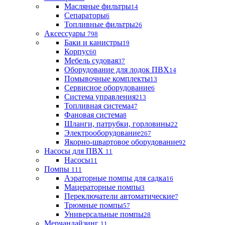
Масляные фильтры
14
Сепараторы
6
Топливные фильтры
26
Аксессуары
798
Баки и канистры
19
Корпус
60
Мебель судовая
37
Оборудование для лодок ПВХ
14
Помывочные комплекты
13
Сервисное оборудование
6
Система управления
213
Топливная система
47
Фановая система
8
Шланги, патрубки, горловины
22
Электрооборудование
267
Якорно-швартовое оборудование
92
Насосы для ПВХ
11
Насосы
11
Помпы
111
Аэраторные помпы для садка
16
Мацераторные помпы
3
Переключатели автоматические
7
Трюмные помпы
57
Универсальные помпы
28
Мерчандайзинг
11