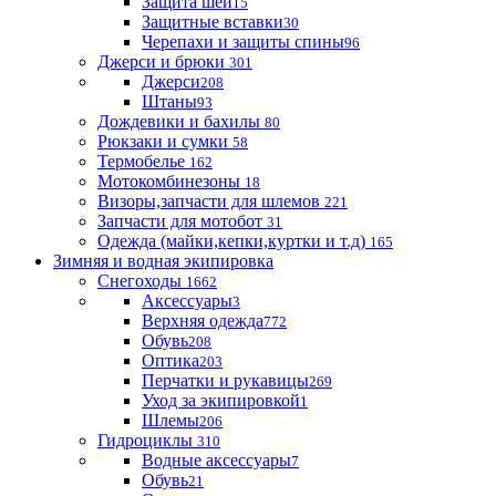
Защита шеи
15
Защитные вставки
30
Черепахи и защиты спины
96
Джерси и брюки
301
Джерси
208
Штаны
93
Дождевики и бахилы
80
Рюкзаки и сумки
58
Термобелье
162
Мотокомбинезоны
18
Визоры,запчасти для шлемов
221
Запчасти для мотобот
31
Одежда (майки,кепки,куртки и т.д)
165
Зимняя и водная экипировка
Снегоходы
1662
Аксессуары
3
Верхняя одежда
772
Обувь
208
Оптика
203
Перчатки и рукавицы
269
Уход за экипировкой
1
Шлемы
206
Гидроциклы
310
Водные аксессуары
7
Обувь
21