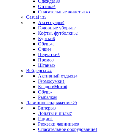
Одежда
133
Оптика
6
Спасательные жилеты
143
Casual
135
Аксессуары
0
Головные уборы
17
Кофты, футболки
52
Куртки
6
Обувь
45
Очки
4
Перчатки
6
Промо
0
Штаны
5
Вейдерсы
44
Активный отдых
24
Гермосумки
1
Квадро/Мото
6
Обувь
7
Рыбалка
6
Лавинное снаряжение
29
Биперы
3
Лопаты и пилы
7
Рации
1
Рюкзаки лавинные
8
Спасательное оборудование
4