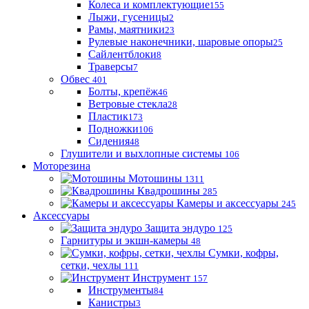
Колеса и комплектующие
155
Лыжи, гусеницы
2
Рамы, маятники
23
Рулевые наконечники, шаровые опоры
25
Сайлентблоки
8
Траверсы
7
Обвес
401
Болты, крепёж
46
Ветровые стекла
28
Пластик
173
Подножки
106
Сидения
48
Глушители и выхлопные системы
106
Моторезина
Мотошины
1311
Квадрошины
285
Камеры и аксессуары
245
Аксессуары
Защита эндуро
125
Гарнитуры и экшн-камеры
48
Сумки, кофры,
сетки, чехлы
111
Инструмент
157
Инструменты
84
Канистры
3