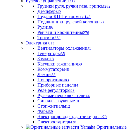
Рулевое управление
1317
Грузики руля, ручки газа, грипсы
282
Демпферы
9
Педали КПП и тормоза
143
Подшипники рулевой колонки
63
Рули
186
Рычаги и кронштейны
276
Тросики
358
Электрика
613
Вентиляторы охлаждения
5
Генераторы
35
Замки
18
Катушки зажигания
60
Коммутаторы
48
Лампы
38
Поворотники
83
Приборные панели
4
Реле регуляторы
98
Рулевые переключатели
44
Сигналы звуковые
19
Стоп-сигналы
12
Фары
39
Электропроводка, датчики, реле
79
Электростартеры
28
Оригинальные