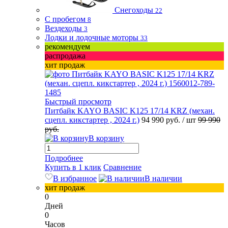
Снегоходы
22
С пробегом
8
Вездеходы
3
Лодки и лодочные моторы
33
рекомендуем
распродажа
хит продаж
Быстрый просмотр
Питбайк KAYO BASIC K125 17/14 KRZ (механ.
сцепл. кикстартер , 2024 г.)
94 990 руб.
/ шт
99 990
руб.
В корзину
Подробнее
Купить в 1 клик
Сравнение
В избранное
В наличии
хит продаж
0
Дней
0
Часов