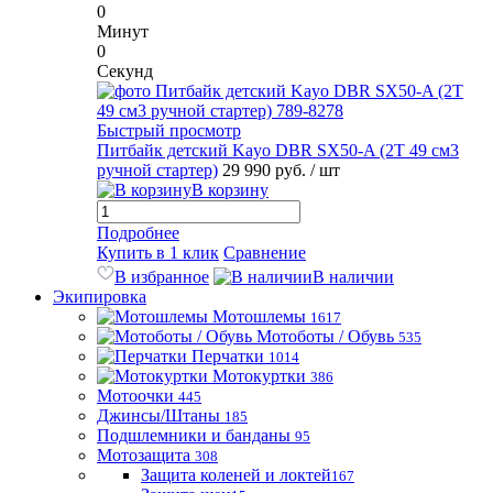
0
Минут
0
Секунд
Быстрый просмотр
Питбайк детский Kayo DBR SX50-A (2T 49 см3
ручной стартер)
29 990 руб.
/ шт
В корзину
Подробнее
Купить в 1 клик
Сравнение
В избранное
В наличии
Экипировка
Мотошлемы
1617
Мотоботы / Обувь
535
Перчатки
1014
Мотокуртки
386
Мотоочки
445
Джинсы/Штаны
185
Подшлемники и банданы
95
Мотозащита
308
Защита коленей и локтей
167