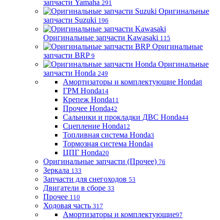
запчасти Yamaha
291
Оригинальные
запчасти Suzuki
196
Оригинальные запчасти Kawasaki
115
Оригинальные
запчасти BRP
9
Оригинальные
запчасти Honda
249
Амортизаторы и комплектующие Honda
8
ГРМ Honda
14
Крепеж Honda
11
Прочее Honda
42
Сальники и прокладки ДВС Honda
44
Сцепление Honda
12
Топливная система Honda
3
Тормозная система Honda
4
ЦПГ Honda
20
Оригинальные запчасти (Прочее)
76
Зеркала
133
Запчасти для снегоходов
53
Двигатели в сборе
33
Прочее
110
Ходовая часть
317
Амортизаторы и комплектующие
97