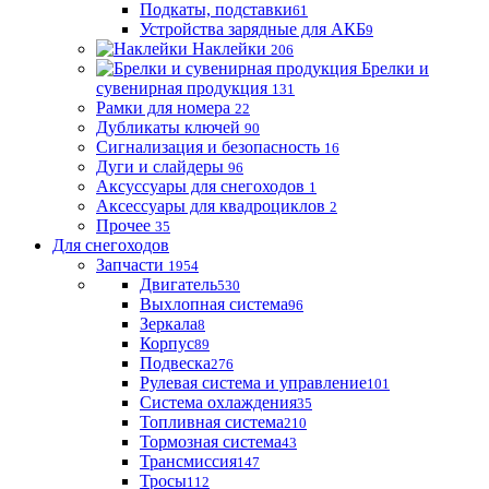
Подкаты, подставки
61
Устройства зарядные для АКБ
9
Наклейки
206
Брелки и
сувенирная продукция
131
Рамки для номера
22
Дубликаты ключей
90
Сигнализация и безопасность
16
Дуги и слайдеры
96
Аксуссуары для снегоходов
1
Аксессуары для квадроциклов
2
Прочее
35
Для снегоходов
Запчасти
1954
Двигатель
530
Выхлопная система
96
Зеркала
8
Корпус
89
Подвеска
276
Рулевая система и управление
101
Система охлаждения
35
Топливная система
210
Тормозная система
43
Трансмиссия
147
Тросы
112