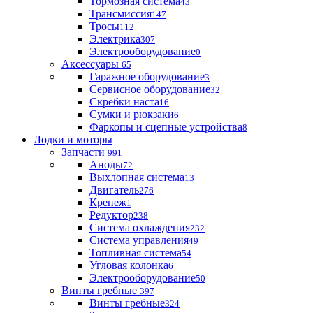
Тормозная система
43
Трансмиссия
147
Тросы
112
Электрика
307
Электрооборудование
0
Аксессуары
65
Гаражное оборудование
3
Сервисное оборудование
32
Скребки наста
16
Сумки и рюкзаки
6
Фаркопы и сцепные устройства
8
Лодки и моторы
Запчасти
991
Аноды
72
Выхлопная система
13
Двигатель
276
Крепеж
1
Редуктор
238
Система охлаждения
232
Система управления
49
Топливная система
54
Угловая колонка
6
Электрооборудование
50
Винты гребные
397
Винты гребные
324