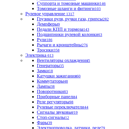
Суппорта и томозные машинки
146
Томозные шланги и фитинги
103
Рулевое управление
1317
Грузики руля, ручки газа, грипсы
282
Демпферы
9
Педали КПП и тормоза
143
Подшипники рулевой колонки
63
Рули
186
Рычаги и кронштейны
276
Тросики
358
Электрика
613
Вентиляторы охлаждения
5
Генераторы
35
Замки
18
Катушки зажигания
60
Коммутаторы
48
Лампы
38
Поворотники
83
Приборные панели
4
Реле регуляторы
98
Рулевые переключатели
44
Сигналы звуковые
19
Стоп-сигналы
12
Фары
39
Электропроводка, датчики, реле
79