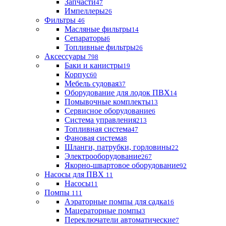
Запчасти
47
Импеллеры
26
Фильтры
46
Масляные фильтры
14
Сепараторы
6
Топливные фильтры
26
Аксессуары
798
Баки и канистры
19
Корпус
60
Мебель судовая
37
Оборудование для лодок ПВХ
14
Помывочные комплекты
13
Сервисное оборудование
6
Система управления
213
Топливная система
47
Фановая система
8
Шланги, патрубки, горловины
22
Электрооборудование
267
Якорно-швартовое оборудование
92
Насосы для ПВХ
11
Насосы
11
Помпы
111
Аэраторные помпы для садка
16
Мацераторные помпы
3
Переключатели автоматические
7