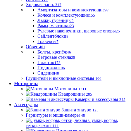
Ходовая часть
317
Амортизаторы и комплектующие
97
Колеса и комплектующие
155
Лыжи, гусеницы
2
Рамы, маятники
23
Рулевые наконечники, шаровые опоры
25
Сайлентблоки
8
Траверсы
7
Обвес
401
Болты, крепёж
46
Ветровые стекла
28
Пластик
173
Подножки
106
Сидения
48
Глушители и выхлопные системы
106
Моторезина
Мотошины
1311
Квадрошины
285
Камеры и аксессуары
245
Аксессуары
Защита эндуро
125
Гарнитуры и экшн-камеры
48
Сумки, кофры,
сетки, чехлы
111
Инструмент