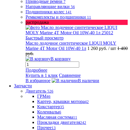
Приводные ремни
7
Направляющие вилки
56
Подшипники колес
141
Ремкомплекты и подшипники
11
распродажа
Быстрый просмотр
Масло лодочное синтетическое LIQUI MOLY
Marine 4T Motor Oil 10W-40 1л
1 260 руб.
/ шт
1 400
руб.
В корзину
Подробнее
Купить в 1 клик
Сравнение
В избранное
В наличии
Запчасти
Двигатель
526
ГРМ
46
Картер, крышки мотора
42
Кикстартер
35
Коленвалы
6
Масляная система
11
Прокладки двигателя
242
Прочее
13