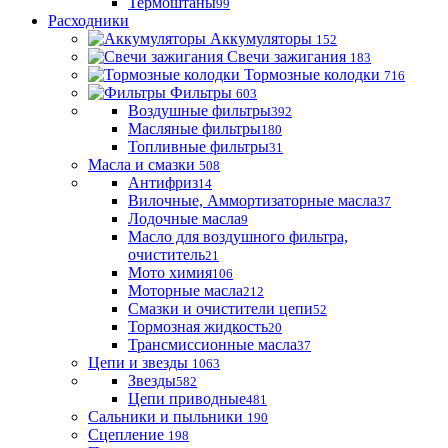
Термоштаны
99
Расходники
Аккумуляторы
152
Свечи зажигания
183
Тормозные колодки
716
Фильтры
603
Воздушные фильтры
392
Масляные фильтры
180
Топливные фильтры
31
Масла и смазки
508
Антифриз
14
Вилочные, Аммортизаторные масла
37
Лодочные масла
9
Масло для воздушного фильтра,
очиститель
21
Мото химия
106
Моторные масла
212
Смазки и очистители цепи
52
Тормозная жидкость
20
Трансмиссионные масла
37
Цепи и звезды
1063
Звезды
582
Цепи приводные
481
Сальники и пыльники
190
Сцепление
198