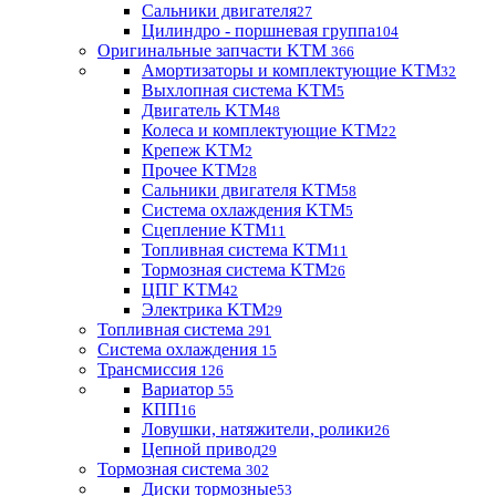
Сальники двигателя
27
Цилиндро - поршневая группа
104
Оригинальные запчасти KTM
366
Амортизаторы и комплектующие KTM
32
Выхлопная система KTM
5
Двигатель KTM
48
Колеса и комплектующие KTM
22
Крепеж KTM
2
Прочее KTM
28
Сальники двигателя KTM
58
Система охлаждения KTM
5
Сцепление KTM
11
Топливная система KTM
11
Тормозная система KTM
26
ЦПГ KTM
42
Электрика KTM
29
Топливная система
291
Система охлаждения
15
Трансмиссия
126
Вариатор
55
КПП
16
Ловушки, натяжители, ролики
26
Цепной привод
29
Тормозная система
302
Диски тормозные
53