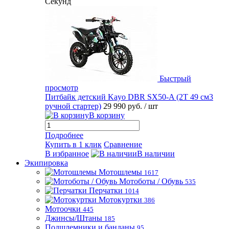
Секунд
Быстрый
просмотр
Питбайк детский Kayo DBR SX50-A (2T 49 см3
ручной стартер)
29 990 руб.
/ шт
В корзину
Подробнее
Купить в 1 клик
Сравнение
В избранное
В наличии
Экипировка
Мотошлемы
1617
Мотоботы / Обувь
535
Перчатки
1014
Мотокуртки
386
Мотоочки
445
Джинсы/Штаны
185
Подшлемники и банданы
95