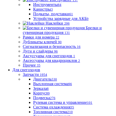
157
Инструменты
84
Канистры
3
Подкаты, подставки
61
Устройства зарядные для АКБ
9
Наклейки
206
Брелки и
сувенирная продукция
131
Рамки для номера
22
Дубликаты ключей
90
Сигнализация и безопасность
16
Дуги и слайдеры
96
Аксуссуары для снегоходов
1
Аксессуары для квадроциклов
2
Прочее
35
Для снегоходов
Запчасти
1954
Двигатель
530
Выхлопная система
96
Зеркала
8
Корпус
89
Подвеска
276
Рулевая система и управление
101
Система охлаждения
35
Топливная система
210