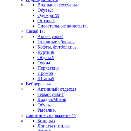
Водные аксессуары
7
Обувь
21
Одежда
133
Оптика
6
Спасательные жилеты
143
Casual
135
Аксессуары
0
Головные уборы
17
Кофты, футболки
52
Куртки
6
Обувь
45
Очки
4
Перчатки
6
Промо
0
Штаны
5
Вейдерсы
44
Активный отдых
24
Гермосумки
1
Квадро/Мото
6
Обувь
7
Рыбалка
6
Лавинное снаряжение
29
Биперы
3
Лопаты и пилы
7