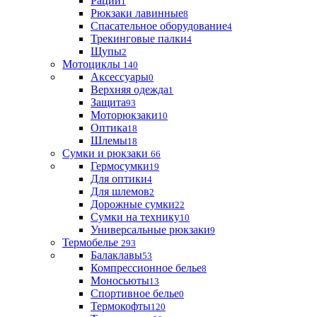
Рации
1
Рюкзаки лавинные
8
Спасательное оборудование
4
Трекинговые палки
4
Щупы
2
Мотоциклы
140
Аксессуары
0
Верхняя одежда
1
Защита
93
Моторюкзаки
10
Оптика
18
Шлемы
18
Сумки и рюкзаки
66
Гермосумки
19
Для оптики
4
Для шлемов
2
Дорожные сумки
22
Сумки на технику
10
Универсальные рюкзаки
9
Термобелье
293
Балаклавы
53
Компрессионное белье
8
Моносьюты
13
Спортивное белье
0
Термокофты
120