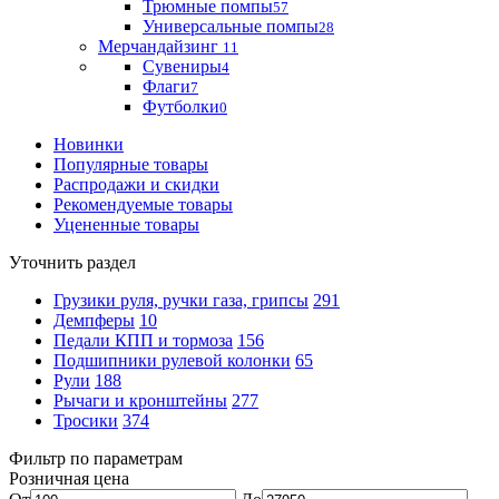
Трюмные помпы
57
Универсальные помпы
28
Мерчандайзинг
11
Сувениры
4
Флаги
7
Футболки
0
Новинки
Популярные товары
Распродажи и скидки
Рекомендуемые товары
Уцененные товары
Уточнить раздел
Грузики руля, ручки газа, грипсы
291
Демпферы
10
Педали КПП и тормоза
156
Подшипники рулевой колонки
65
Рули
188
Рычаги и кронштейны
277
Тросики
374
Фильтр по параметрам
Розничная цена