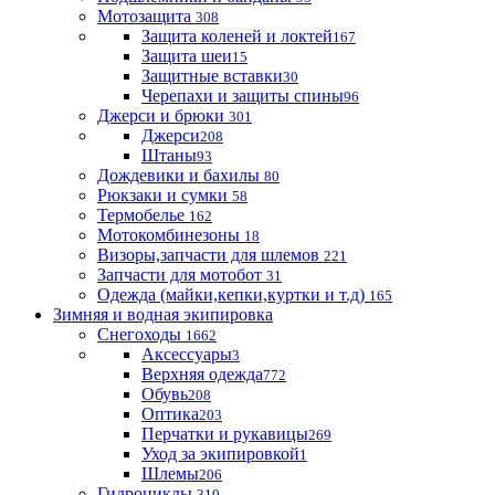
Мотозащита
308
Защита коленей и локтей
167
Защита шеи
15
Защитные вставки
30
Черепахи и защиты спины
96
Джерси и брюки
301
Джерси
208
Штаны
93
Дождевики и бахилы
80
Рюкзаки и сумки
58
Термобелье
162
Мотокомбинезоны
18
Визоры,запчасти для шлемов
221
Запчасти для мотобот
31
Одежда (майки,кепки,куртки и т.д)
165
Зимняя и водная экипировка
Снегоходы
1662
Аксессуары
3
Верхняя одежда
772
Обувь
208
Оптика
203
Перчатки и рукавицы
269
Уход за экипировкой
1
Шлемы
206
Гидроциклы
310