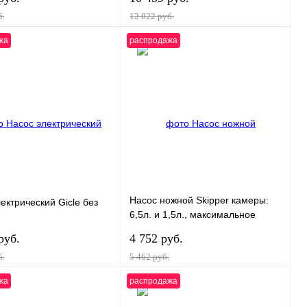
б.
12 022 руб.
жа
распродажа
В корзину
В корзину
 1 клик
К сравнению
Купить в 1 клик
К сравнению
ранное
В
В избранное
В
наличии
наличии
Насос ножной Skipper камеры:
ектрический Gicle без
6,5л. и 1,5л., максимальное
давление 1Bar, двухкамерный
руб.
4 752 руб.
б.
5 462 руб.
жа
распродажа
В корзину
В корзину