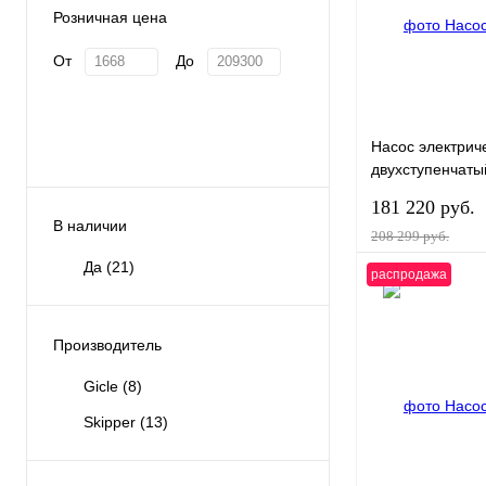
Розничная цена
От
До
Насос электрич
двухступенчаты
макс.давл.1,1 ba
181 220 руб.
производ. 350л/
В наличии
208 299 руб.
мощн.110Вт
Да
(21)
распродажа
Производитель
Купить в 1 клик
Gicle
(8)
В избранное
Skipper
(13)