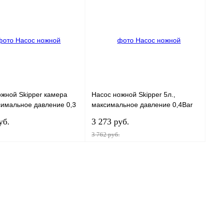
 1 клик
К сравнению
Купить в 1 клик
К сравнению
ранное
В
В избранное
В
наличии
наличии
жной Skipper камера
Насос ножной Skipper 5л.,
симальное давление 0,3
максимальное давление 0,4Bar
камера 5л., максимальное
уб.
3 273 руб.
давление 0,4 Bar
3 762 руб.
В корзину
В корзину
 1 клик
К сравнению
Купить в 1 клик
К сравнению
ранное
В
В избранное
В
наличии
наличии