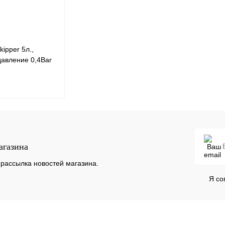
ipper 5л.,
авление 0,4Bar
ксимальное
r
В корзину
агазина
К сравнению
В
рассылка новостей магазина.
наличии
Я со