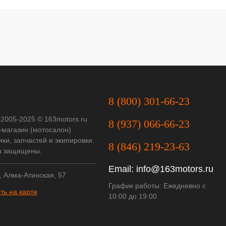
8 (800) 301-66-23
 2005-2025 © 163motors.ru
8 (937) 066-66-23
-магазин (мотосалон)
ки, запчастей и экипировки.
8 (846) 219-23-63
а защищены.
Email:
info@163motors.ru
, Алма-Атинская, 57
График работы: Ежедневно с
ть на карте
10:00 до 19:00