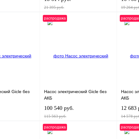
21 395 руб.
19 264 ру
распродажа
распрода
В корзину
В корзину
К сравнению
Купить в 1 клик
К сравнению
Купить в
В
В избранное
В
В изб
наличии
наличии
ский Gicle без
Насос электрический Gicle без
Насос эл
АКБ
АКБ
100 540 руб.
12 683 
115 563 руб.
14 578 ру
распродажа
распрода
В корзину
В корзину