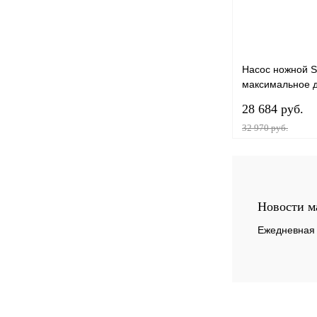
Насос ножной Sk
максимальное д
камера 5л., ма
28 684 руб.
давление 0,4 Ba
32 970 руб.
Купить в 1 клик
Новости м
В избранное
Ежедневная 