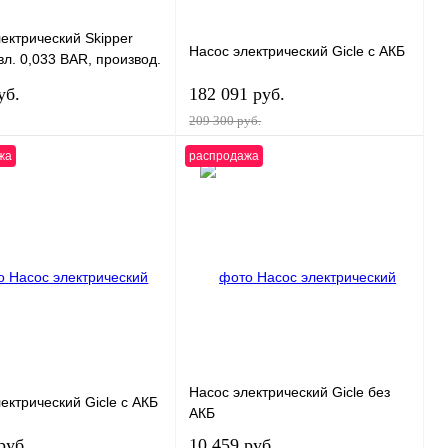
ектрический Skipper
Насос электрический Gicle с АКБ
вл. 0,033 BAR, производ.
, макс. мощн. 40 Вт,
уб.
182 091 руб.
ма 85 Дб
209 300 руб.
жа
распродажа
В корзину
В корзину
 1 клик
К сравнению
Купить в 1 клик
К сравнению
ранное
В
В избранное
В
наличии
наличии
Насос электрический Gicle без
ектрический Gicle с АКБ
АКБ
руб.
10 459 руб.