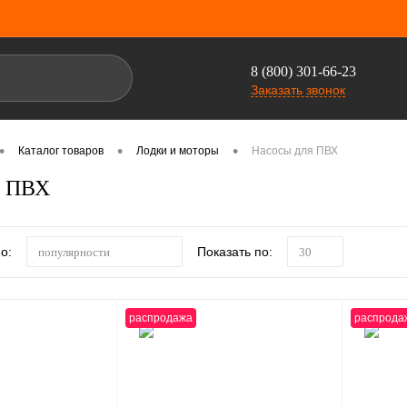
8 (800) 301-66-23
Заказать звонок
•
•
•
Каталог товаров
Лодки и моторы
Насосы для ПВХ
я ПВХ
о:
Показать по:
популярности
30
распродажа
распрода