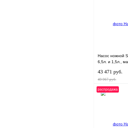
Купить в 1 клик
В избранное
Насос ножной S
6,5л. и 1,5л., 
давление 1Bar,
43 471 руб.
49 967 руб.
распродажа
Купить в 1 клик
В избранное