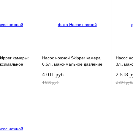
К сравнению
Купить в 1 клик
К сравнению
Купить в
В
В избранное
В
В изб
наличии
наличии
kipper камеры:
Насос ножной Skipper камера
Насос но
максимальное
6,5л., максимальное давление
3л., мак
 двухкамерный
0,3Bar
Bar
4 011 руб.
2 518 р
4 610 руб.
2 894 руб.
В корзину
В корзину
К сравнению
Купить в 1 клик
К сравнению
Купить в
В
В избранное
В
В изб
наличии
наличии