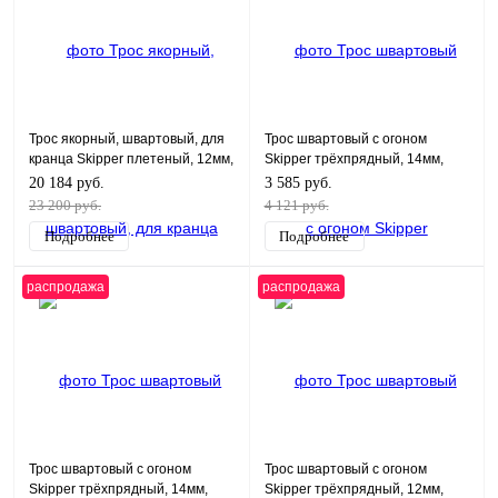
Трос якорный, швартовый, для
Трос швартовый с огоном
кранца Skipper плетеный, 12мм,
Skipper трёхпрядный, 14мм,
нейлон 100м, белый
нейлон 10.67м, синий
20 184 руб.
3 585 руб.
23 200 руб.
4 121 руб.
Подробнее
Подробнее
распродажа
распродажа
Трос швартовый с огоном
Трос швартовый с огоном
Skipper трёхпрядный, 14мм,
Skipper трёхпрядный, 12мм,