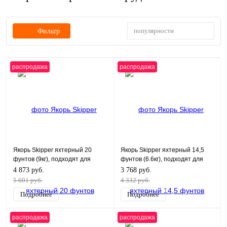
популярности
Фильтр
распродажа
распродажа
Якорь Skipper яхтерный 20
Якорь Skipper яхтерный 14,5
фунтов (9кг), подходят для
фунтов (6.6кг), подходят для
лодки длиной 32-41 футов
лодки длиной 24-31 футов
4 873 руб.
3 768 руб.
5 601 руб.
4 332 руб.
Подробнее
Подробнее
распродажа
распродажа