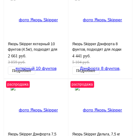
Якорь Skipper яхтерный 10
Якорь Skipper Дэнфорта 8
фунтов (4.5кг), подходят для
фунтов, подходят для лодки
лодки длиной 23 футов
длиной 21 фут
2 661 руб.
4 441 руб.
3 059 руб.
5 104 руб.
Подробнее
Подробнее
распродажа
распродажа
Якорь Skipper Дэнфорта 7,5
Якорь Skipper Дельта, 7,5 кг