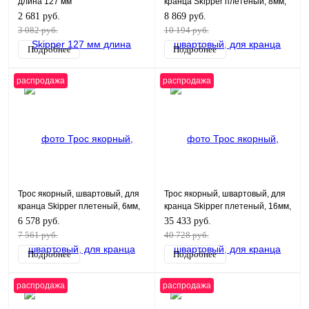
длина 127 мм
кранца Skipper плетеный, 8мм,
нейлон 100м, белый
2 681 руб.
8 869 руб.
3 082 руб.
10 194 руб.
Подробнее
Подробнее
распродажа
распродажа
Трос якорный, швартовый, для
Трос якорный, швартовый, для
кранца Skipper плетеный, 6мм,
кранца Skipper плетеный, 16мм,
нейлон 100м, синий
нейлон 100м, черный
6 578 руб.
35 433 руб.
7 561 руб.
40 728 руб.
Подробнее
Подробнее
распродажа
распродажа