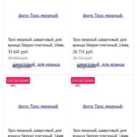
Трос якорный, швартовый, для
Трос якорный, швартовый, для
кранца Skipper плетеный, 16мм,
кранца Skipper плетеный, 14мм,
нейлон 100м, белый
нейлон 100м, черный
33 641 руб.
26 731 руб.
38 668 руб.
30 725 руб.
Подробнее
Подробнее
распродажа
распродажа
Трос якорный, швартовый, для
Трос якорный, швартовый, для
кранца Skipper плетеный, 14мм,
кранца Skipper плетеный, 14мм,