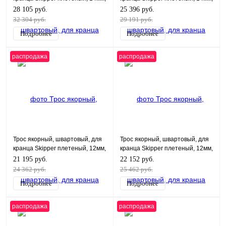
нейлон 100м, синий
нейлон 100м, белый
28 105 руб.
25 396 руб.
32 304 руб.
29 191 руб.
Подробнее
Подробнее
распродажа
распродажа
Трос якорный, швартовый, для
Трос якорный, швартовый, для
кранца Skipper плетеный, 12мм,
кранца Skipper плетеный, 12мм,
нейлон 100м, черный
нейлон 100м, синий
21 195 руб.
22 152 руб.
24 362 руб.
25 462 руб.
Подробнее
Подробнее
распродажа
распродажа