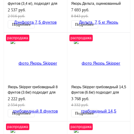
фунтов (3,4 кг), подходят для
Якорь Дельта, оцинкованный
лодки длиной 25 футов
2 537 руб.
7 693 руб.
2 916 руб.
8 843 руб.
Подробнее
Подробнее
распродажа
распродажа
Якорь Skipper грибовидный 8
Якорь Skipper грибовидный 14,5
фунтов (3.6кг) подходит для
фунтов (6.6кг) подходит для
лодки длиной менее 9 футов
лодки длиной 11 футов
2 222 руб.
3 768 руб.
2 554 руб.
4 332 руб.
Подробнее
Подробнее
распродажа
распродажа