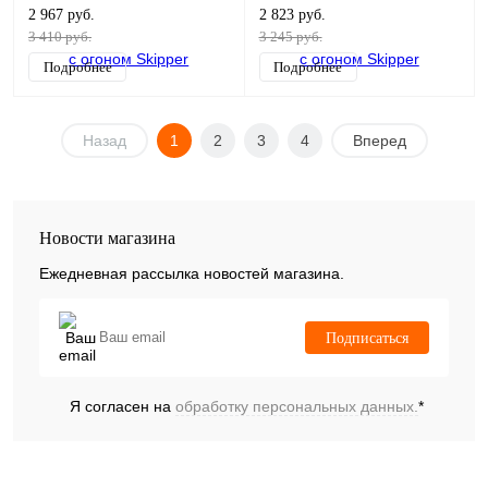
нейлон 10.67м, белый
нейлон 10.67м, синий
2 967 руб.
2 823 руб.
3 410 руб.
3 245 руб.
Подробнее
Подробнее
Назад
1
2
3
4
Вперед
Новости магазина
Ежедневная рассылка новостей магазина.
Подписаться
Я согласен на
обработку персональных данных.
*