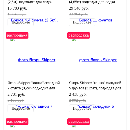
(2,5кг), подходят для лодок
(4,85кг) подходит для лодки
длиной менее 18 футов
длиной 23 фута
13 783 руб.
29 548 руб.
15 843 руб.
33 964 руб.
Подробнее
Подробнее
распродажа
распродажа
Якорь Skipper "кошка" складной
Якорь Skipper "кошка" складной
7 фунта (3,2кг) подходит для
5 фунтов (2.25кг), подходят для
лодки длиной менее 5-16 футов
лодки длиной 11 футов
2 701 руб.
2 438 руб.
3 105 руб.
2 802 руб.
Подробнее
Подробнее
распродажа
распродажа