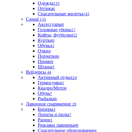
Одежда
133
Оптика
6
Спасательные жилеты
143
Casual
135
Аксессуары
0
Головные уборы
17
Кофты, футболки
52
Куртки
6
Обувь
45
Очки
4
Перчатки
6
Промо
0
Штаны
5
Вейдерсы
44
Активный отдых
24
Гермосумки
1
Квадро/Мото
6
Обувь
7
Рыбалка
6
Лавинное снаряжение
29
Биперы
3
Лопаты и пилы
7
Рации
1
Рюкзаки лавинные
8
Спасательное оборудование
4