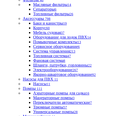
46
Масляные фильтры
14
Сепараторы
6
Топливные фильтры
26
Аксессуары
798
Баки и канистры
19
Корпус
60
Мебель судовая
37
Оборудование для лодок ПВХ
14
Помывочные комплекты
13
Сервисное оборудование
6
Система управления
213
Топливная система
47
Фановая система
8
Шланги, патрубки, горловины
22
Электрооборудование
267
Якорно-швартовое оборудование
92
Насосы для ПВХ
11
Насосы
11
Помпы
111
Аэраторные помпы для садка
16
Мацераторные помпы
3
Переключатели автоматические
7
Трюмные помпы
57
Универсальные помпы
28