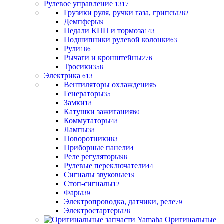
Рулевое управление
1317
Грузики руля, ручки газа, грипсы
282
Демпферы
9
Педали КПП и тормоза
143
Подшипники рулевой колонки
63
Рули
186
Рычаги и кронштейны
276
Тросики
358
Электрика
613
Вентиляторы охлаждения
5
Генераторы
35
Замки
18
Катушки зажигания
60
Коммутаторы
48
Лампы
38
Поворотники
83
Приборные панели
4
Реле регуляторы
98
Рулевые переключатели
44
Сигналы звуковые
19
Стоп-сигналы
12
Фары
39
Электропроводка, датчики, реле
79
Электростартеры
28
Оригинальные