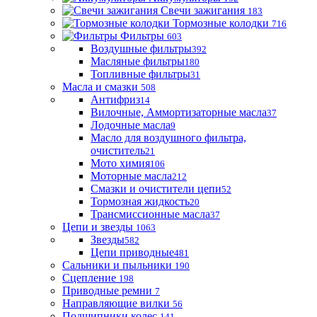
Свечи зажигания
183
Тормозные колодки
716
Фильтры
603
Воздушные фильтры
392
Масляные фильтры
180
Топливные фильтры
31
Масла и смазки
508
Антифриз
14
Вилочные, Аммортизаторные масла
37
Лодочные масла
9
Масло для воздушного фильтра,
очиститель
21
Мото химия
106
Моторные масла
212
Смазки и очистители цепи
52
Тормозная жидкость
20
Трансмиссионные масла
37
Цепи и звезды
1063
Звезды
582
Цепи приводные
481
Сальники и пыльники
190
Сцепление
198
Приводные ремни
7
Направляющие вилки
56
Подшипники колес
141