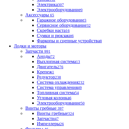
Электрика
307
Электрооборудование
0
Аксессуары
65
Гаражное оборудование
3
Сервисное оборудование
32
Скребки наста
16
Сумки и рюкзаки
6
Фаркопы и сцепные устройства
8
Лодки и моторы
Запчасти
991
Аноды
72
Выхлопная система
13
Двигатель
276
Крепеж
1
Редуктор
238
Система охлаждения
232
Система управления
49
Топливная система
54
Угловая колонка
6
Электрооборудование
50
Винты гребные
397
Винты гребные
324
Запчасти
47
Импеллеры
26
Фильтры