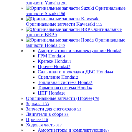
запчасти Yamaha
291
Оригинальные
запчасти Suzuki
196
Оригинальные запчасти Kawasaki
115
Оригинальные
запчасти BRP
9
Оригинальные
запчасти Honda
249
Амортизаторы и комплектующие Honda
8
ГРМ Honda
14
Крепеж Honda
11
Прочее Honda
42
Сальники и прокладки ДВС Honda
44
Сцепление Honda
12
Топливная система Honda
3
Тормозная система Honda
4
ЦПГ Honda
20
Оригинальные запчасти (Прочее)
76
Зеркала
133
Запчасти для снегоходов
53
Двигатели в сборе
33
Прочее
110
Ходовая часть
317
Амортизаторы и комплектующие
97