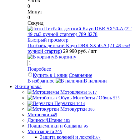
Часов
0
Минут
0
Секунд
Быстрый просмотр
Питбайк детский Kayo DBR SX50-A (2T 49 см3
ручной стартер)
29 990 руб.
/ шт
В корзину
Подробнее
Купить в 1 клик
Сравнение
В избранное
В наличии
Экипировка
Мотошлемы
1617
Мотоботы / Обувь
535
Перчатки
1014
Мотокуртки
386
Мотоочки
445
Джинсы/Штаны
185
Подшлемники и банданы
95
Мотозащита
308
Защита коленей и локтей
167