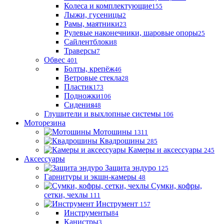
Колеса и комплектующие
155
Лыжи, гусеницы
2
Рамы, маятники
23
Рулевые наконечники, шаровые опоры
25
Сайлентблоки
8
Траверсы
7
Обвес
401
Болты, крепёж
46
Ветровые стекла
28
Пластик
173
Подножки
106
Сидения
48
Глушители и выхлопные системы
106
Моторезина
Мотошины
1311
Квадрошины
285
Камеры и аксессуары
245
Аксессуары
Защита эндуро
125
Гарнитуры и экшн-камеры
48
Сумки, кофры,
сетки, чехлы
111
Инструмент
157
Инструменты
84
Канистры
3