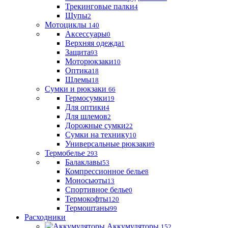
Трекинговые палки
4
Щупы
2
Мотоциклы
140
Аксессуары
0
Верхняя одежда
1
Защита
93
Моторюкзаки
10
Оптика
18
Шлемы
18
Сумки и рюкзаки
66
Гермосумки
19
Для оптики
4
Для шлемов
2
Дорожные сумки
22
Сумки на технику
10
Универсальные рюкзаки
9
Термобелье
293
Балаклавы
53
Компрессионное белье
8
Моносьюты
13
Спортивное белье
0
Термокофты
120
Термоштаны
99
Расходники
Аккумуляторы
152