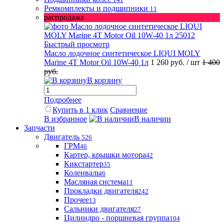
Ремкомплекты и подшипники
11
распродажа
Быстрый просмотр
Масло лодочное синтетическое LIQUI MOLY
Marine 4T Motor Oil 10W-40 1л
1 260 руб.
/ шт
1 400
руб.
В корзину
Подробнее
Купить в 1 клик
Сравнение
В избранное
В наличии
Запчасти
Двигатель
526
ГРМ
46
Картер, крышки мотора
42
Кикстартер
35
Коленвалы
6
Масляная система
11
Прокладки двигателя
242
Прочее
13
Сальники двигателя
27
Цилиндро - поршневая группа
104