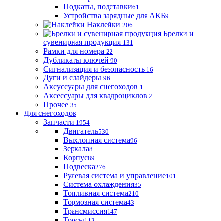
Подкаты, подставки
61
Устройства зарядные для АКБ
9
Наклейки
206
Брелки и
сувенирная продукция
131
Рамки для номера
22
Дубликаты ключей
90
Сигнализация и безопасность
16
Дуги и слайдеры
96
Аксуссуары для снегоходов
1
Аксессуары для квадроциклов
2
Прочее
35
Для снегоходов
Запчасти
1954
Двигатель
530
Выхлопная система
96
Зеркала
8
Корпус
89
Подвеска
276
Рулевая система и управление
101
Система охлаждения
35
Топливная система
210
Тормозная система
43
Трансмиссия
147
Тросы
112