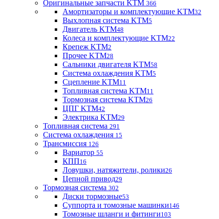
Оригинальные запчасти KTM
366
Амортизаторы и комплектующие KTM
32
Выхлопная система KTM
5
Двигатель KTM
48
Колеса и комплектующие KTM
22
Крепеж KTM
2
Прочее KTM
28
Сальники двигателя KTM
58
Система охлаждения KTM
5
Сцепление KTM
11
Топливная система KTM
11
Тормозная система KTM
26
ЦПГ KTM
42
Электрика KTM
29
Топливная система
291
Система охлаждения
15
Трансмиссия
126
Вариатор
55
КПП
16
Ловушки, натяжители, ролики
26
Цепной привод
29
Тормозная система
302
Диски тормозные
53
Суппорта и томозные машинки
146
Томозные шланги и фитинги
103