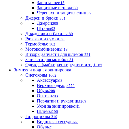
Защита шеи
15
Защитные вставки
30
Черепахи и защиты спины
96
Джерси и брюки
301
Джерси
208
Штаны
93
Дождевики и бахилы
80
Рюкзаки и сумки
58
Термобелье
162
Мотокомбинезоны
18
Визоры,запчасти для шлемов
221
Запчасти для мотобот
31
Одежда (майки,кепки,куртки и т.д)
165
Зимняя и водная экипировка
Снегоходы
1662
Аксессуары
3
Верхняя одежда
772
Обувь
208
Оптика
203
Перчатки и рукавицы
269
Уход за экипировкой
1
Шлемы
206
Гидроциклы
310
Водные аксессуары
7
Обувь
21