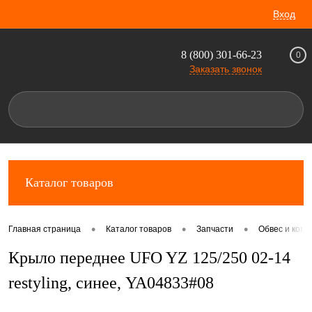
Вход
8 (800) 301-66-23
0
Заказать звонок
Каталог товаров
•
•
•
Главная страница
Каталог товаров
Запчасти
Обвес и комп
Крыло переднее UFO YZ 125/250 02-14
restyling, синее, YA04833#08