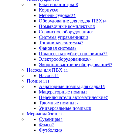
Баки и канистры
19
Корпус
60
Мебель судовая
37
Оборудование для лодок ПВХ
14
Помывочные комплекты
13
Сервисное оборудование
6
Система управления
213
Топливная система
47
Фановая система
8
Шланги, патрубки, горловины
22
Электрооборудование
267
Якорно-швартовое оборудование
92
Насосы для ПВХ
11
Насосы
11
Помпы
111
Аэраторные помпы для садка
16
Мацераторные помпы
3
Переключатели автоматические
7
Трюмные помпы
57
Универсальные помпы
28
Мерчандайзинг
11
Сувениры
4
Флаги
7
Футболки
0