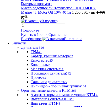
Быстрый просмотр
Масло лодочное синтетическое LIQUI MOLY
Marine 4T Motor Oil 10W-40 1л
1 260 руб.
/ шт
1 400
руб.
В корзину
Подробнее
Купить в 1 клик
Сравнение
В избранное
В наличии
Запчасти
Двигатель
526
ГРМ
46
Картер, крышки мотора
42
Кикстартер
35
Коленвалы
6
Масляная система
11
Прокладки двигателя
242
Прочее
13
Сальники двигателя
27
Цилиндро - поршневая группа
104
Оригинальные запчасти KTM
366
Амортизаторы и комплектующие KTM
32
Выхлопная система KTM
5
Двигатель KTM
48