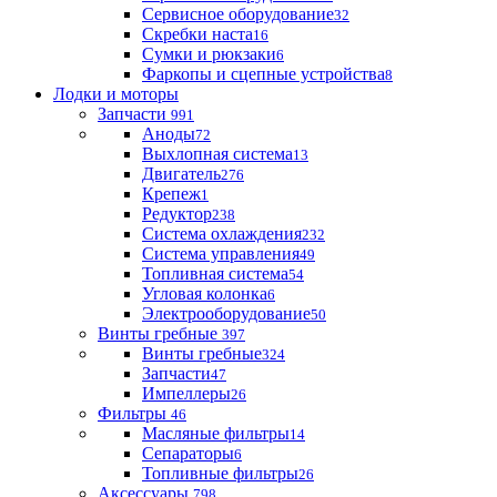
Сервисное оборудование
32
Скребки наста
16
Сумки и рюкзаки
6
Фаркопы и сцепные устройства
8
Лодки и моторы
Запчасти
991
Аноды
72
Выхлопная система
13
Двигатель
276
Крепеж
1
Редуктор
238
Система охлаждения
232
Система управления
49
Топливная система
54
Угловая колонка
6
Электрооборудование
50
Винты гребные
397
Винты гребные
324
Запчасти
47
Импеллеры
26
Фильтры
46
Масляные фильтры
14
Сепараторы
6
Топливные фильтры
26
Аксессуары
798