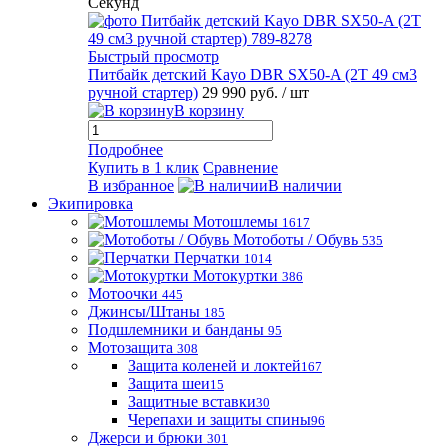
Секунд
Быстрый просмотр
Питбайк детский Kayo DBR SX50-A (2T 49 см3
ручной стартер)
29 990 руб.
/ шт
В корзину
Подробнее
Купить в 1 клик
Сравнение
В избранное
В наличии
Экипировка
Мотошлемы
1617
Мотоботы / Обувь
535
Перчатки
1014
Мотокуртки
386
Мотоочки
445
Джинсы/Штаны
185
Подшлемники и банданы
95
Мотозащита
308
Защита коленей и локтей
167
Защита шеи
15
Защитные вставки
30
Черепахи и защиты спины
96
Джерси и брюки
301