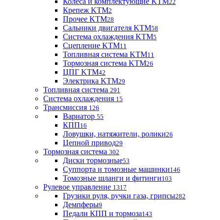
Колеса и комплектующие KTM
22
Крепеж KTM
2
Прочее KTM
28
Сальники двигателя KTM
58
Система охлаждения KTM
5
Сцепление KTM
11
Топливная система KTM
11
Тормозная система KTM
26
ЦПГ KTM
42
Электрика KTM
29
Топливная система
291
Система охлаждения
15
Трансмиссия
126
Вариатор
55
КПП
16
Ловушки, натяжители, ролики
26
Цепной привод
29
Тормозная система
302
Диски тормозные
53
Суппорта и томозные машинки
146
Томозные шланги и фитинги
103
Рулевое управление
1317
Грузики руля, ручки газа, грипсы
282
Демпферы
9
Педали КПП и тормоза
143