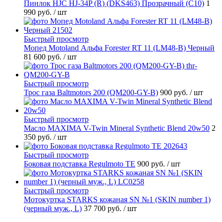
Пинлок HJC HJ-34P (R) (DKS463) Прозрачный (C10)
1
990 руб.
/ шт
Быстрый просмотр
Мопед Motoland Альфа Forester RT 11 (LM48-B) Черный
81 600 руб.
/ шт
Быстрый просмотр
Трос газа Baltmotors 200 (QM200-GY-B)
900 руб.
/ шт
Быстрый просмотр
Масло MAXIMA V-Twin Mineral Synthetic Blend 20w50
2
350 руб.
/ шт
Быстрый просмотр
Боковая подставка Regulmoto TE
900 руб.
/ шт
Быстрый просмотр
Мотокуртка STARKS кожаная SN №1 (SKIN number 1)
(черный муж., L)
37 700 руб.
/ шт