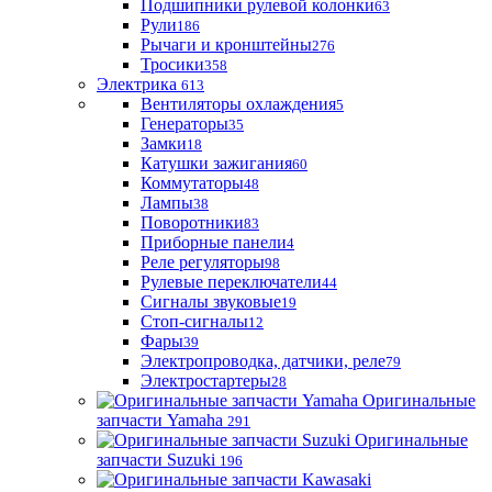
Подшипники рулевой колонки
63
Рули
186
Рычаги и кронштейны
276
Тросики
358
Электрика
613
Вентиляторы охлаждения
5
Генераторы
35
Замки
18
Катушки зажигания
60
Коммутаторы
48
Лампы
38
Поворотники
83
Приборные панели
4
Реле регуляторы
98
Рулевые переключатели
44
Сигналы звуковые
19
Стоп-сигналы
12
Фары
39
Электропроводка, датчики, реле
79
Электростартеры
28
Оригинальные
запчасти Yamaha
291
Оригинальные
запчасти Suzuki
196