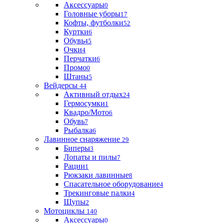
Аксессуары
0
Головные уборы
17
Кофты, футболки
52
Куртки
6
Обувь
45
Очки
4
Перчатки
6
Промо
0
Штаны
5
Вейдерсы
44
Активный отдых
24
Гермосумки
1
Квадро/Мото
6
Обувь
7
Рыбалка
6
Лавинное снаряжение
29
Биперы
3
Лопаты и пилы
7
Рации
1
Рюкзаки лавинные
8
Спасательное оборудование
4
Трекинговые палки
4
Щупы
2
Мотоциклы
140
Аксессуары
0