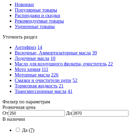
Новинки
Популярные товары
Распродажи и скидки
Рекомендуемые товары
Уцененные товары
Уточнить раздел
Антифриз
14
Вилочные, Аммортизаторные масла
39
Лодочные масла
10
Масло для воздушного фильтра, очиститель
22
Мото химия
111
Моторные масла
226
Смазки и очистители цепи
52
Тормозная жидкость
21
Трансмиссионные масла
41
Фильтр по параметрам
Розничная цена
От
До
В наличии
Да
(7)