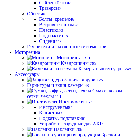
Сайлентблоки
8
Траверсы
7
Обвес
401
Болты, крепёж
46
Ветровые стекла
28
Пластик
173
Подножки
106
Сидения
48
Глушители и выхлопные системы
106
Моторезина
Мотошины
1311
Квадрошины
285
Камеры и аксессуары
245
Аксессуары
Защита эндуро
125
Гарнитуры и экшн-камеры
48
Сумки, кофры,
сетки, чехлы
111
Инструмент
157
Инструменты
84
Канистры
3
Подкаты, подставки
61
Устройства зарядные для АКБ
9
Наклейки
206
Брелки и