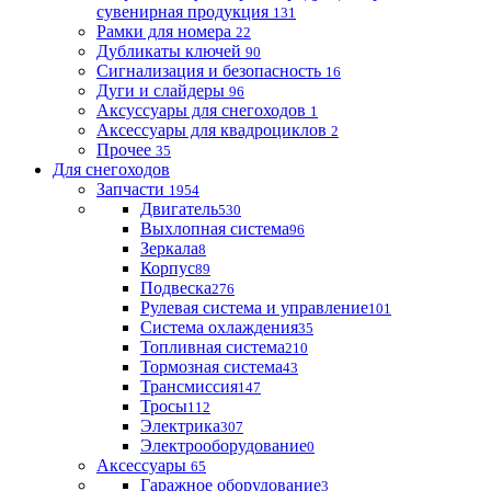
сувенирная продукция
131
Рамки для номера
22
Дубликаты ключей
90
Сигнализация и безопасность
16
Дуги и слайдеры
96
Аксуссуары для снегоходов
1
Аксессуары для квадроциклов
2
Прочее
35
Для снегоходов
Запчасти
1954
Двигатель
530
Выхлопная система
96
Зеркала
8
Корпус
89
Подвеска
276
Рулевая система и управление
101
Система охлаждения
35
Топливная система
210
Тормозная система
43
Трансмиссия
147
Тросы
112
Электрика
307
Электрооборудование
0
Аксессуары
65
Гаражное оборудование
3