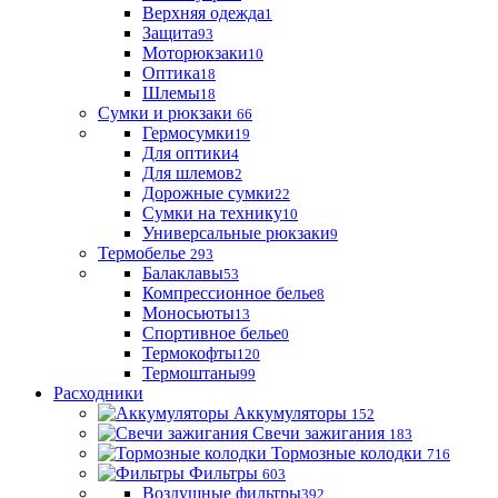
Верхняя одежда
1
Защита
93
Моторюкзаки
10
Оптика
18
Шлемы
18
Сумки и рюкзаки
66
Гермосумки
19
Для оптики
4
Для шлемов
2
Дорожные сумки
22
Сумки на технику
10
Универсальные рюкзаки
9
Термобелье
293
Балаклавы
53
Компрессионное белье
8
Моносьюты
13
Спортивное белье
0
Термокофты
120
Термоштаны
99
Расходники
Аккумуляторы
152
Свечи зажигания
183
Тормозные колодки
716
Фильтры
603
Воздушные фильтры
392