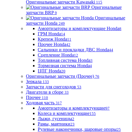
Оригинальные запчасти Kawasaki
115
Оригинальные
запчасти BRP
9
Оригинальные
запчасти Honda
249
Амортизаторы и комплектующие Honda
8
ГРМ Honda
14
Крепеж Honda
11
Прочее Honda
42
Сальники и прокладки ДВС Honda
44
Сцепление Honda
12
Топливная система Honda
3
Тормозная система Honda
4
ЦПГ Honda
20
Оригинальные запчасти (Прочее)
76
Зеркала
133
Запчасти для снегоходов
53
Двигатели в сборе
33
Прочее
110
Ходовая часть
317
Амортизаторы и комплектующие
97
Колеса и комплектующие
155
Лыжи, гусеницы
2
Рамы, маятники
23
Рулевые наконечники, шаровые опоры
25