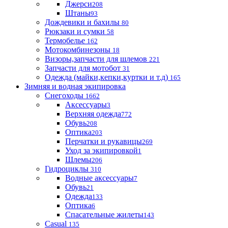
Джерси
208
Штаны
93
Дождевики и бахилы
80
Рюкзаки и сумки
58
Термобелье
162
Мотокомбинезоны
18
Визоры,запчасти для шлемов
221
Запчасти для мотобот
31
Одежда (майки,кепки,куртки и т.д)
165
Зимняя и водная экипировка
Снегоходы
1662
Аксессуары
3
Верхняя одежда
772
Обувь
208
Оптика
203
Перчатки и рукавицы
269
Уход за экипировкой
1
Шлемы
206
Гидроциклы
310
Водные аксессуары
7
Обувь
21
Одежда
133
Оптика
6
Спасательные жилеты
143
Casual
135