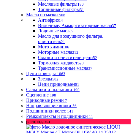
Масляные фильтры
180
Топливные фильтры
31
Масла и смазки
508
Антифриз
14
Вилочные, Аммортизаторные масла
37
Лодочные масла
9
Масло для воздушного фильтра,
очиститель
21
Мото химия
106
Моторные масла
212
Смазки и очистители цепи
52
Тормозная жидкость
20
Трансмиссионные масла
37
Цепи и звезды
1063
Звезды
582
Цепи приводные
481
Сальники и пыльники
190
Сцепление
198
Приводные ремни
7
Направляющие вилки
56
Подшипники колес
141
Ремкомплекты и подшипники
11
распродажа