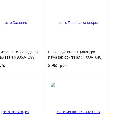
 механический водяной
Прокладка опоры цилиндра
wasaki (49063-1055)
Kawasaki оригинал (11009-1640)
уб.
2 965 руб.
В корзину
В корзину
 1 клик
К сравнению
Купить в 1 клик
К сравнению
ранное
В
В избранное
В
наличии
наличии