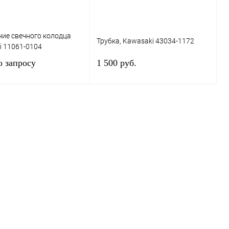
ие свечного колодца
Трубка, Kawasaki 43034-1172
i 11061-0104
о запросу
1 500 руб.
Запросить цену
Под заказ
 1 клик
К сравнению
Купить в 1 клик
К сравнению
ранное
Под заказ
В избранное
Под заказ