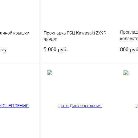
Проклад
панной крышки
Прокладка ГБЦ Kawasaki ZX9R
коллекто
98-99г
1866
осу
5 000 руб.
800 руб
сить цену
В корзину
К сравнению
Купить в 1 клик
К сравнению
Купить в
В
В избранное
В
В изб
наличии
наличии