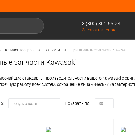
8 (800) 301-66-23
Заказать звонок
•
•
•
Каталог товаров
Запчасти
Оригинальные запчасти Kawasaki
ные запчасти Kawasaki
сочайшие стандарты производительности вашего Kawasaki с ори
пречную работу всех систем, сохранение динамических характерис
о:
Показать по:
популярности
30