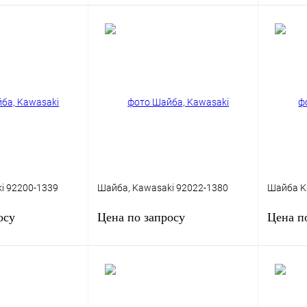
В корзину
Запросить цену
К сравнению
Купить в 1 клик
К сравнению
Купить в
В
В избранное
В
В изб
наличии
наличии
i 92200-1339
Шайба, Kawasaki 92022-1380
Шайба K
осу
Цена по запросу
Цена п
сить цену
Запросить цену