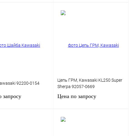
В корзину
Запросить цену
 1 клик
К сравнению
Купить в 1 клик
К сравнению
ранное
В
В избранное
Под заказ
наличии
Цепь ГРМ, Kawasaki KL250 Super
awasaki 92200-0154
Sherpa 92057-0669
о запросу
Цена по запросу
Запросить цену
Запросить цену