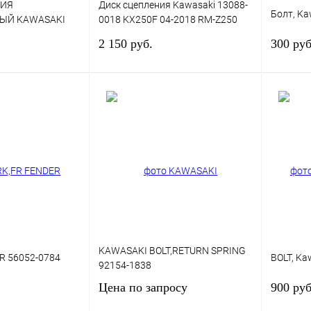
НИЯ
Диск сцепления Kawasaki 13088-
Болт, K
ЫЙ KAWASAKI
0018 KX250F 04-2018 RM-Z250
18 13089-0005
2004-14
2 150 руб.
300 руб
В корзину
В корзину
К сравнению
Купить в 1 клик
К сравнению
Купить в
В
В избранное
В
В изб
наличии
наличии
KAWASAKI BOLT,RETURN SPRING
R 56052-0784
BOLT, Ka
92154-1838
Цена по запросу
900 руб