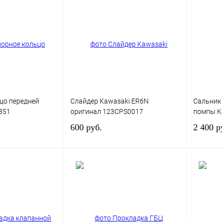
цо передней
Слайдер Kawasaki ER6N
Сальник
851
оригинал 123CPS0017
помпы Ka
600 руб.
2 400 р
В корзину
В корзину
К сравнению
Купить в 1 клик
К сравнению
Купить в
В
В избранное
В
В изб
наличии
наличии