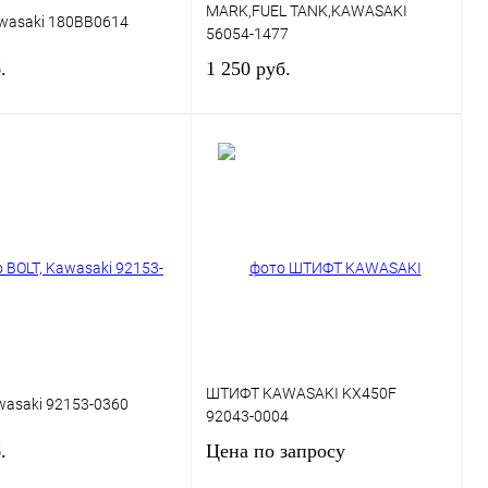
MARK,FUEL TANK,KAWASAKI
awasaki 180BB0614
56054-1477
.
1 250 руб.
В корзину
В корзину
 1 клик
К сравнению
Купить в 1 клик
К сравнению
ранное
В
В избранное
В
наличии
наличии
ШТИФТ KAWASAKI KX450F
wasaki 92153-0360
92043-0004
.
Цена по запросу