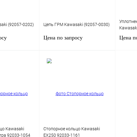
Уплотнен
aki (92057-0202)
Цепь ГРМ Kawasaki (92057-0030)
Kawasak
осу
Цена по запросу
Цена п
сить цену
Запросить цену
К сравнению
Купить в 1 клик
К сравнению
Купить в
Под заказ
В избранное
Под заказ
В изб
цо Kawasaki
Стопорное кольцо Kawasaki
erpa 92033-1054
EX250 92033-1161