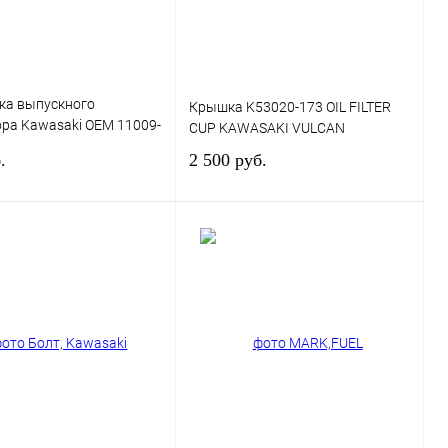
ка выпускного
Крышка K53020-173 OIL FILTER
ра Kawasaki OEM 11009-
CUP KAWASAKI VULCAN
.
2 500 руб.
В корзину
В корзину
 1 клик
К сравнению
Купить в 1 клик
К сравнению
ранное
В
В избранное
В
наличии
наличии