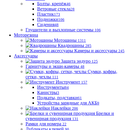
Болты, крепёж
46
Ветровые стекла
28
Пластик
173
Подножки
106
Сидения
48
Глушители и выхлопные системы
106
Моторезина
Мотошины
1311
Квадрошины
285
Камеры и аксессуары
245
Аксессуары
Защита эндуро
125
Гарнитуры и экшн-камеры
48
Сумки, кофры,
сетки, чехлы
111
Инструмент
157
Инструменты
84
Канистры
3
Подкаты, подставки
61
Устройства зарядные для АКБ
9
Наклейки
206
Брелки и
сувенирная продукция
131
Рамки для номера
22
Дубликаты ключей
90