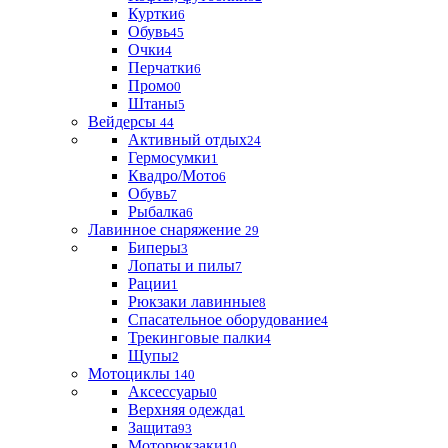
Куртки
6
Обувь
45
Очки
4
Перчатки
6
Промо
0
Штаны
5
Вейдерсы
44
Активный отдых
24
Гермосумки
1
Квадро/Мото
6
Обувь
7
Рыбалка
6
Лавинное снаряжение
29
Биперы
3
Лопаты и пилы
7
Рации
1
Рюкзаки лавинные
8
Спасательное оборудование
4
Трекинговые палки
4
Щупы
2
Мотоциклы
140
Аксессуары
0
Верхняя одежда
1
Защита
93
Моторюкзаки
10