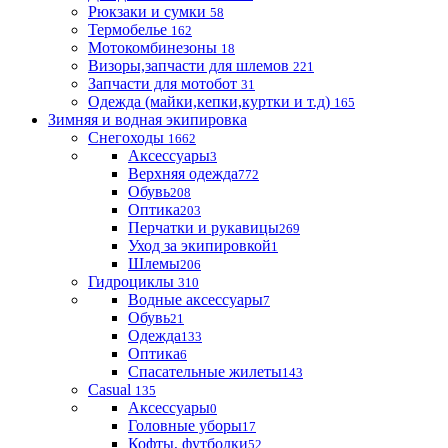
Рюкзаки и сумки
58
Термобелье
162
Мотокомбинезоны
18
Визоры,запчасти для шлемов
221
Запчасти для мотобот
31
Одежда (майки,кепки,куртки и т.д)
165
Зимняя и водная экипировка
Снегоходы
1662
Аксессуары
3
Верхняя одежда
772
Обувь
208
Оптика
203
Перчатки и рукавицы
269
Уход за экипировкой
1
Шлемы
206
Гидроциклы
310
Водные аксессуары
7
Обувь
21
Одежда
133
Оптика
6
Спасательные жилеты
143
Casual
135
Аксессуары
0
Головные уборы
17
Кофты, футболки
52