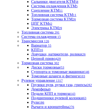
Сальники двигателя KTM
58
Система охлаждения KTM
5
Сцепление KTM
11
Топливная система KTM
11
Тормозная система KTM
26
ЦПГ KTM
42
Электрика KTM
29
Топливная система
291
Система охлаждения
15
Трансмиссия
126
Вариатор
55
КПП
16
Ловушки, натяжители, ролики
26
Цепной привод
29
Тормозная система
302
Диски тормозные
53
Суппорта и томозные машинки
146
Томозные шланги и фитинги
103
Рулевое управление
1317
Грузики руля, ручки газа, грипсы
282
Демпферы
9
Педали КПП и тормоза
143
Подшипники рулевой колонки
63
Рули
186
Рычаги и кронштейны
276