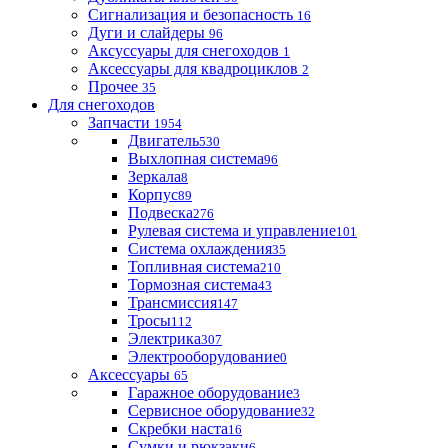
Сигнализация и безопасность
16
Дуги и слайдеры
96
Аксуссуары для снегоходов
1
Аксессуары для квадроциклов
2
Прочее
35
Для снегоходов
Запчасти
1954
Двигатель
530
Выхлопная система
96
Зеркала
8
Корпус
89
Подвеска
276
Рулевая система и управление
101
Система охлаждения
35
Топливная система
210
Тормозная система
43
Трансмиссия
147
Тросы
112
Электрика
307
Электрооборудование
0
Аксессуары
65
Гаражное оборудование
3
Сервисное оборудование
32
Скребки наста
16
Сумки и рюкзаки
6