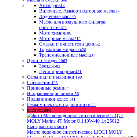
508
Антифриз
14
Вилочные, Аммортизаторные масла
37
Лодочные масла
9
Масло для воздушного фильтра,
очиститель
21
Мото химия
106
Моторные масла
212
Смазки и очистители цепи
52
Тормозная жидкость
20
Трансмиссионные масла
37
Цепи и звезды
1063
Звезды
582
Цепи приводные
481
Сальники и пыльники
190
Сцепление
198
Приводные ремни
7
Направляющие вилки
56
Подшипники колес
141
Ремкомплекты и подшипники
11
распродажа
Быстрый просмотр
Масло лодочное синтетическое LIQUI MOLY