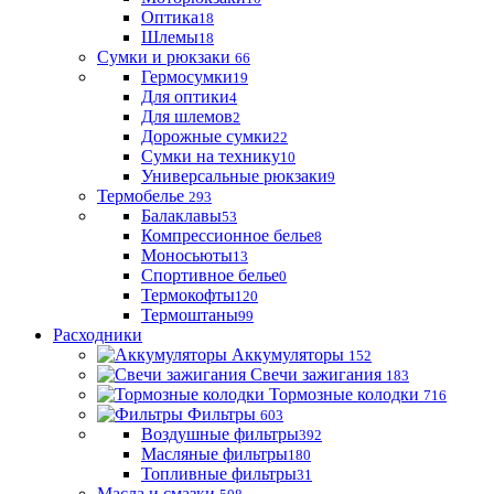
Оптика
18
Шлемы
18
Сумки и рюкзаки
66
Гермосумки
19
Для оптики
4
Для шлемов
2
Дорожные сумки
22
Сумки на технику
10
Универсальные рюкзаки
9
Термобелье
293
Балаклавы
53
Компрессионное белье
8
Моносьюты
13
Спортивное белье
0
Термокофты
120
Термоштаны
99
Расходники
Аккумуляторы
152
Свечи зажигания
183
Тормозные колодки
716
Фильтры
603
Воздушные фильтры
392
Масляные фильтры
180
Топливные фильтры
31
Масла и смазки