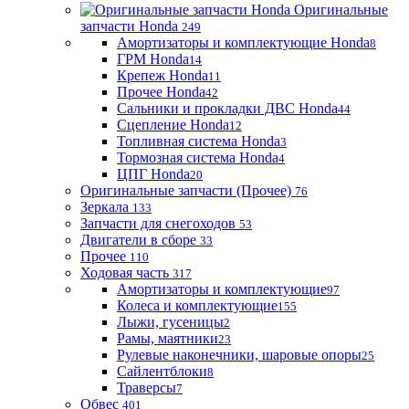
Оригинальные
запчасти Honda
249
Амортизаторы и комплектующие Honda
8
ГРМ Honda
14
Крепеж Honda
11
Прочее Honda
42
Сальники и прокладки ДВС Honda
44
Сцепление Honda
12
Топливная система Honda
3
Тормозная система Honda
4
ЦПГ Honda
20
Оригинальные запчасти (Прочее)
76
Зеркала
133
Запчасти для снегоходов
53
Двигатели в сборе
33
Прочее
110
Ходовая часть
317
Амортизаторы и комплектующие
97
Колеса и комплектующие
155
Лыжи, гусеницы
2
Рамы, маятники
23
Рулевые наконечники, шаровые опоры
25
Сайлентблоки
8
Траверсы
7
Обвес
401