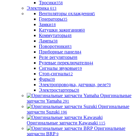
Тросики
358
Электрика
613
Вентиляторы охлаждения
5
Генераторы
35
Замки
18
Катушки зажигания
60
Коммутаторы
48
Лампы
38
Поворотники
83
Приборные панели
4
Реле регуляторы
98
Рулевые переключатели
44
Сигналы звуковые
19
Стоп-сигналы
12
Фары
39
Электропроводка, датчики, реле
79
Электростартеры
28
Оригинальные
запчасти Yamaha
291
Оригинальные
запчасти Suzuki
196
Оригинальные запчасти Kawasaki
115
Оригинальные
запчасти BRP
9