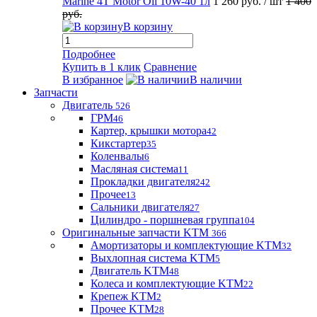
Marine 4T Motor Oil 10W-40 1л
1 260 руб.
/ шт
1 400
руб.
В корзину
Подробнее
Купить в 1 клик
Сравнение
В избранное
В наличии
Запчасти
Двигатель
526
ГРМ
46
Картер, крышки мотора
42
Кикстартер
35
Коленвалы
6
Масляная система
11
Прокладки двигателя
242
Прочее
13
Сальники двигателя
27
Цилиндро - поршневая группа
104
Оригинальные запчасти KTM
366
Амортизаторы и комплектующие KTM
32
Выхлопная система KTM
5
Двигатель KTM
48
Колеса и комплектующие KTM
22
Крепеж KTM
2
Прочее KTM
28