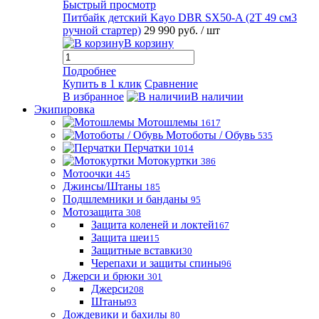
Быстрый просмотр
Питбайк детский Kayo DBR SX50-A (2T 49 см3
ручной стартер)
29 990 руб.
/ шт
В корзину
Подробнее
Купить в 1 клик
Сравнение
В избранное
В наличии
Экипировка
Мотошлемы
1617
Мотоботы / Обувь
535
Перчатки
1014
Мотокуртки
386
Мотоочки
445
Джинсы/Штаны
185
Подшлемники и банданы
95
Мотозащита
308
Защита коленей и локтей
167
Защита шеи
15
Защитные вставки
30
Черепахи и защиты спины
96
Джерси и брюки
301
Джерси
208
Штаны
93
Дождевики и бахилы
80