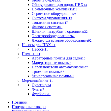
Мебель судовая
37
Оборудование для лодок ПВХ
14
Помывочные комплекты
13
Сервисное оборудование
6
Система управления
213
Топливная система
47
Фановая система
8
Шланги, патрубки, горловины
22
Электрооборудование
267
Якорно-швартовое оборудование
92
Насосы для ПВХ
11
Насосы
11
Помпы
111
Аэраторные помпы для садка
16
Мацераторные помпы
3
Переключатели автоматические
7
Трюмные помпы
57
Универсальные помпы
28
Мерчандайзинг
11
Сувениры
4
Флаги
7
Футболки
0
Новинки
Популярные товары