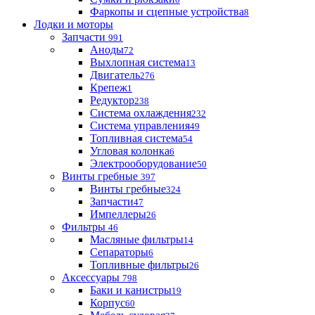
Фаркопы и сцепные устройства
8
Лодки и моторы
Запчасти
991
Аноды
72
Выхлопная система
13
Двигатель
276
Крепеж
1
Редуктор
238
Система охлаждения
232
Система управления
49
Топливная система
54
Угловая колонка
6
Электрооборудование
50
Винты гребные
397
Винты гребные
324
Запчасти
47
Импеллеры
26
Фильтры
46
Масляные фильтры
14
Сепараторы
6
Топливные фильтры
26
Аксессуары
798
Баки и канистры
19
Корпус
60