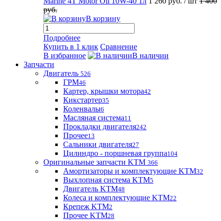
Marine 4T Motor Oil 10W-40 1л
1 260 руб.
/ шт
1 400
руб.
В корзину
Подробнее
Купить в 1 клик
Сравнение
В избранное
В наличии
Запчасти
Двигатель
526
ГРМ
46
Картер, крышки мотора
42
Кикстартер
35
Коленвалы
6
Масляная система
11
Прокладки двигателя
242
Прочее
13
Сальники двигателя
27
Цилиндро - поршневая группа
104
Оригинальные запчасти KTM
366
Амортизаторы и комплектующие KTM
32
Выхлопная система KTM
5
Двигатель KTM
48
Колеса и комплектующие KTM
22
Крепеж KTM
2
Прочее KTM
28