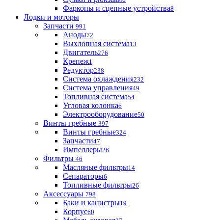
Фаркопы и сцепные устройства
8
Лодки и моторы
Запчасти
991
Аноды
72
Выхлопная система
13
Двигатель
276
Крепеж
1
Редуктор
238
Система охлаждения
232
Система управления
49
Топливная система
54
Угловая колонка
6
Электрооборудование
50
Винты гребные
397
Винты гребные
324
Запчасти
47
Импеллеры
26
Фильтры
46
Масляные фильтры
14
Сепараторы
6
Топливные фильтры
26
Аксессуары
798
Баки и канистры
19
Корпус
60