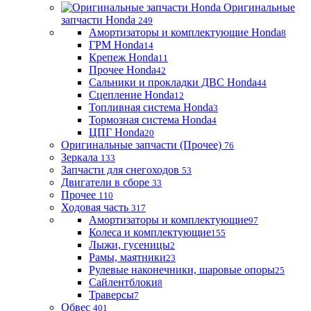
Оригинальные
запчасти Honda
249
Амортизаторы и комплектующие Honda
8
ГРМ Honda
14
Крепеж Honda
11
Прочее Honda
42
Сальники и прокладки ДВС Honda
44
Сцепление Honda
12
Топливная система Honda
3
Тормозная система Honda
4
ЦПГ Honda
20
Оригинальные запчасти (Прочее)
76
Зеркала
133
Запчасти для снегоходов
53
Двигатели в сборе
33
Прочее
110
Ходовая часть
317
Амортизаторы и комплектующие
97
Колеса и комплектующие
155
Лыжи, гусеницы
2
Рамы, маятники
23
Рулевые наконечники, шаровые опоры
25
Сайлентблоки
8
Траверсы
7
Обвес
401