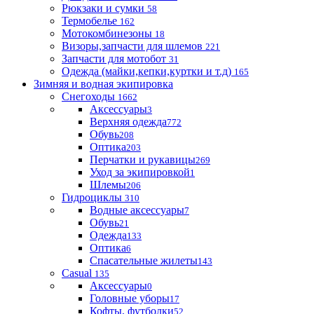
Рюкзаки и сумки
58
Термобелье
162
Мотокомбинезоны
18
Визоры,запчасти для шлемов
221
Запчасти для мотобот
31
Одежда (майки,кепки,куртки и т.д)
165
Зимняя и водная экипировка
Снегоходы
1662
Аксессуары
3
Верхняя одежда
772
Обувь
208
Оптика
203
Перчатки и рукавицы
269
Уход за экипировкой
1
Шлемы
206
Гидроциклы
310
Водные аксессуары
7
Обувь
21
Одежда
133
Оптика
6
Спасательные жилеты
143
Casual
135
Аксессуары
0
Головные уборы
17
Кофты, футболки
52