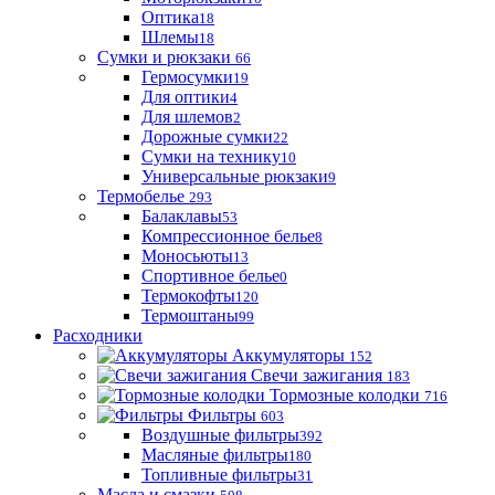
Оптика
18
Шлемы
18
Сумки и рюкзаки
66
Гермосумки
19
Для оптики
4
Для шлемов
2
Дорожные сумки
22
Сумки на технику
10
Универсальные рюкзаки
9
Термобелье
293
Балаклавы
53
Компрессионное белье
8
Моносьюты
13
Спортивное белье
0
Термокофты
120
Термоштаны
99
Расходники
Аккумуляторы
152
Свечи зажигания
183
Тормозные колодки
716
Фильтры
603
Воздушные фильтры
392
Масляные фильтры
180
Топливные фильтры
31
Масла и смазки