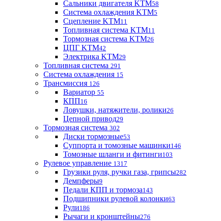
Сальники двигателя KTM
58
Система охлаждения KTM
5
Сцепление KTM
11
Топливная система KTM
11
Тормозная система KTM
26
ЦПГ KTM
42
Электрика KTM
29
Топливная система
291
Система охлаждения
15
Трансмиссия
126
Вариатор
55
КПП
16
Ловушки, натяжители, ролики
26
Цепной привод
29
Тормозная система
302
Диски тормозные
53
Суппорта и томозные машинки
146
Томозные шланги и фитинги
103
Рулевое управление
1317
Грузики руля, ручки газа, грипсы
282
Демпферы
9
Педали КПП и тормоза
143
Подшипники рулевой колонки
63
Рули
186
Рычаги и кронштейны
276