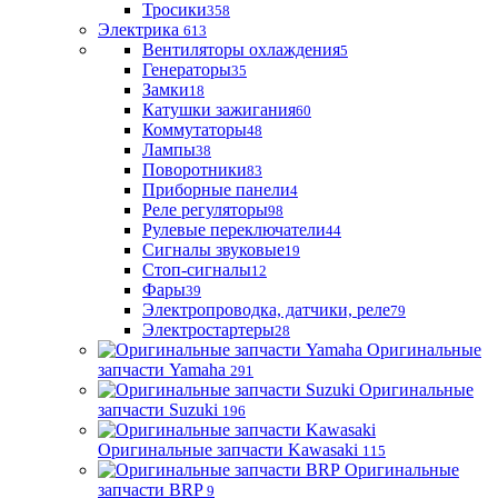
Тросики
358
Электрика
613
Вентиляторы охлаждения
5
Генераторы
35
Замки
18
Катушки зажигания
60
Коммутаторы
48
Лампы
38
Поворотники
83
Приборные панели
4
Реле регуляторы
98
Рулевые переключатели
44
Сигналы звуковые
19
Стоп-сигналы
12
Фары
39
Электропроводка, датчики, реле
79
Электростартеры
28
Оригинальные
запчасти Yamaha
291
Оригинальные
запчасти Suzuki
196
Оригинальные запчасти Kawasaki
115
Оригинальные
запчасти BRP
9