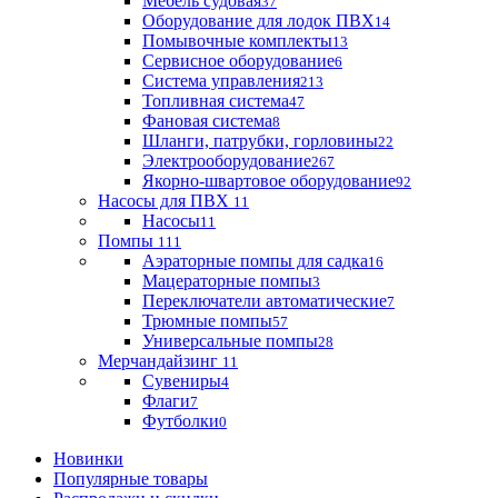
Мебель судовая
37
Оборудование для лодок ПВХ
14
Помывочные комплекты
13
Сервисное оборудование
6
Система управления
213
Топливная система
47
Фановая система
8
Шланги, патрубки, горловины
22
Электрооборудование
267
Якорно-швартовое оборудование
92
Насосы для ПВХ
11
Насосы
11
Помпы
111
Аэраторные помпы для садка
16
Мацераторные помпы
3
Переключатели автоматические
7
Трюмные помпы
57
Универсальные помпы
28
Мерчандайзинг
11
Сувениры
4
Флаги
7
Футболки
0
Новинки
Популярные товары