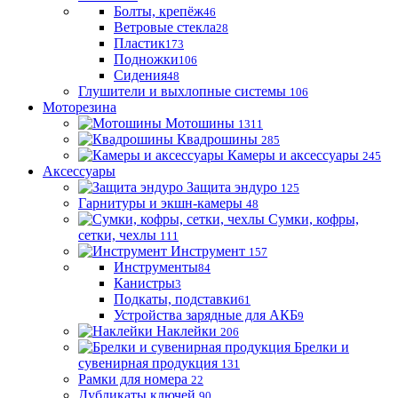
Болты, крепёж
46
Ветровые стекла
28
Пластик
173
Подножки
106
Сидения
48
Глушители и выхлопные системы
106
Моторезина
Мотошины
1311
Квадрошины
285
Камеры и аксессуары
245
Аксессуары
Защита эндуро
125
Гарнитуры и экшн-камеры
48
Сумки, кофры,
сетки, чехлы
111
Инструмент
157
Инструменты
84
Канистры
3
Подкаты, подставки
61
Устройства зарядные для АКБ
9
Наклейки
206
Брелки и
сувенирная продукция
131
Рамки для номера
22
Дубликаты ключей
90