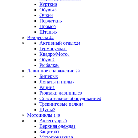
Куртки
6
Обувь
45
Очки
4
Перчатки
6
Промо
0
Штаны
5
Вейдерсы
44
Активный отдых
24
Гермосумки
1
Квадро/Мото
6
Обувь
7
Рыбалка
6
Лавинное снаряжение
29
Биперы
3
Лопаты и пилы
7
Рации
1
Рюкзаки лавинные
8
Спасательное оборудование
4
Трекинговые палки
4
Щупы
2
Мотоциклы
140
Аксессуары
0
Верхняя одежда
1
Защита
93
Моторюкзаки
10