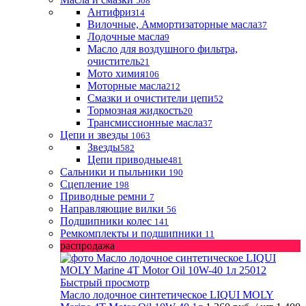
508
Антифриз
14
Вилочные, Аммортизаторные масла
37
Лодочные масла
9
Масло для воздушного фильтра,
очиститель
21
Мото химия
106
Моторные масла
212
Смазки и очистители цепи
52
Тормозная жидкость
20
Трансмиссионные масла
37
Цепи и звезды
1063
Звезды
582
Цепи приводные
481
Сальники и пыльники
190
Сцепление
198
Приводные ремни
7
Направляющие вилки
56
Подшипники колес
141
Ремкомплекты и подшипники
11
распродажа
Быстрый просмотр
Масло лодочное синтетическое LIQUI MOLY