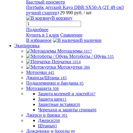
Быстрый просмотр
Питбайк детский Kayo DBR SX50-A (2T 49 см3
ручной стартер)
29 990 руб.
/ шт
В корзину
Подробнее
Купить в 1 клик
Сравнение
В избранное
В наличии
Экипировка
Мотошлемы
1617
Мотоботы / Обувь
535
Перчатки
1014
Мотокуртки
386
Мотоочки
445
Джинсы/Штаны
185
Подшлемники и банданы
95
Мотозащита
308
Защита коленей и локтей
167
Защита шеи
15
Защитные вставки
30
Черепахи и защиты спины
96
Джерси и брюки
301
Джерси
208
Штаны
93
Дождевики и бахилы
80