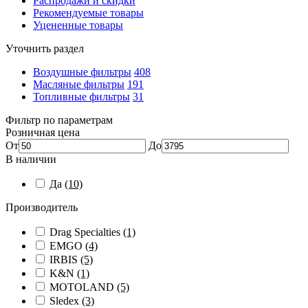
Распродажи и скидки
Рекомендуемые товары
Уцененные товары
Уточнить раздел
Воздушные фильтры
408
Масляные фильтры
191
Топливные фильтры
31
Фильтр по параметрам
Розничная цена
От
До
В наличии
Да
(10)
Производитель
Drag Specialties
(1)
EMGO
(4)
IRBIS
(5)
K&N
(1)
MOTOLAND
(5)
Sledex
(3)