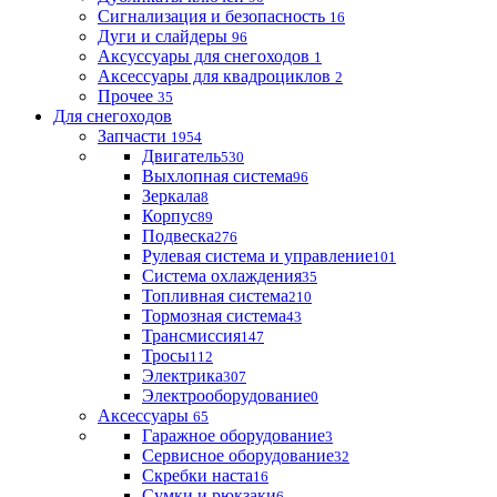
Сигнализация и безопасность
16
Дуги и слайдеры
96
Аксуссуары для снегоходов
1
Аксессуары для квадроциклов
2
Прочее
35
Для снегоходов
Запчасти
1954
Двигатель
530
Выхлопная система
96
Зеркала
8
Корпус
89
Подвеска
276
Рулевая система и управление
101
Система охлаждения
35
Топливная система
210
Тормозная система
43
Трансмиссия
147
Тросы
112
Электрика
307
Электрооборудование
0
Аксессуары
65
Гаражное оборудование
3
Сервисное оборудование
32
Скребки наста
16
Сумки и рюкзаки
6