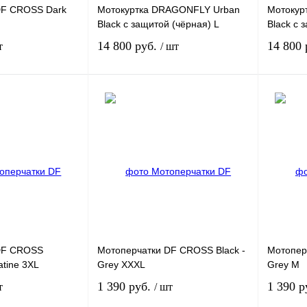
DF CROSS Dark
Мотокуртка DRAGONFLY Urban
Мотокур
Black с защитой (чёрная) L
Black с 
14 800 руб.
14 800
т
/ шт
Под заказ
В корзину
К
Купить в 1 клик
К
Купить в
сравнению
сравнению
Под заказ
В избранное
В
В избра
наличии
DF CROSS
Мотоперчатки DF CROSS Black -
Мотопер
atine 3XL
Grey XXXL
Grey M
1 390 руб.
1 390 р
т
/ шт