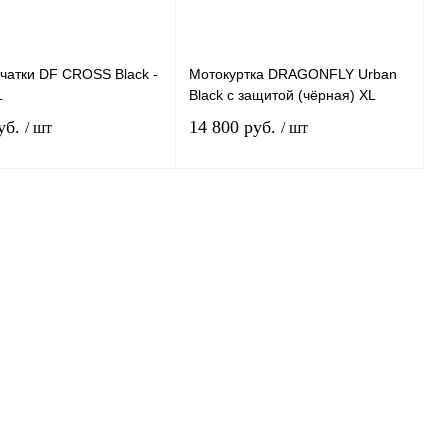
чатки DF CROSS Black -
Мотокуртка DRAGONFLY Urban
L
Black с защитой (чёрная) XL
уб.
14 800 руб.
/ шт
/ шт
Под заказ
В корзину
 1 клик
К
Купить в 1 клик
К
сравнению
сравнению
нное
Под заказ
В избранное
В
наличии