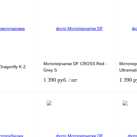
Мотоперчатки DF CROSS Red -
Мотопер
ragonfly K-2
Grey S
Ultramat
1 390 руб.
1 390 р
/ шт
В корзину
Под заказ
К
Купить в 1 клик
К
Купить в
сравнению
сравнению