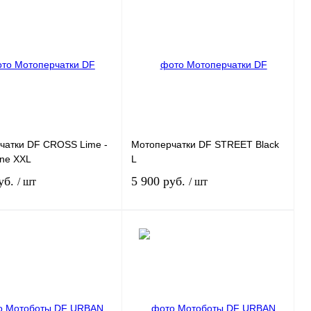
чатки DF CROSS Lime -
Мотоперчатки DF STREET Black
ine XXL
L
уб.
5 900 руб.
/ шт
/ шт
Под заказ
Под заказ
 1 клик
К
Купить в 1 клик
К
сравнению
сравнению