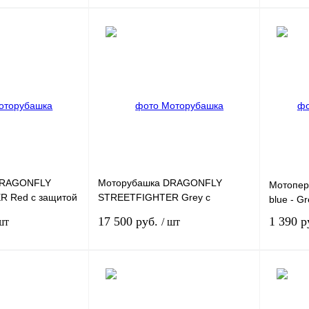
Под заказ
Под заказ
К
Купить в 1 клик
К
Купить в
сравнению
сравнению
Под заказ
В избранное
Под заказ
В избра
DRAGONFLY
Моторубашка DRAGONFLY
Мотопер
 Red с защитой
STREETFIGHTER Grey с
blue - G
защитой L
17 500 руб.
1 390 р
шт
/ шт
В корзину
Под заказ