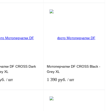
Под заказ
Под заказ
 1 клик
К
Купить в 1 клик
К
сравнению
сравнению
нное
Под заказ
В избранное
Под заказ
чатки DF CROSS Dark
Мотоперчатки DF CROSS Black -
rey XL
Grey XL
уб.
1 390 руб.
/ шт
/ шт
Под заказ
Под заказ