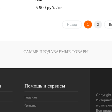
5 900 руб.
т
/ шт
Назад
1
2
В
Под заказ
Под заказ
К
Купить в 1 клик
К
сравнению
сравнению
САМЫЕ ПРОДАВАЕМЫЕ ТОВАРЫ
Под заказ
В избранное
Под заказ
я
Помощь и сервисы
Copyright
Главная
Интернет
мототехни
Отзывы
Все прав