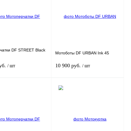
 1 клик
К
Купить в 1 клик
К
сравнению
сравнению
нное
Под заказ
В избранное
Под заказ
чатки DF STREET Black
Мотоботы DF URBAN Ink 45
уб.
10 900 руб.
/ шт
/ шт
Под заказ
Под заказ
 1 клик
К
Купить в 1 клик
К
сравнению
сравнению
нное
Под заказ
В избранное
Под заказ