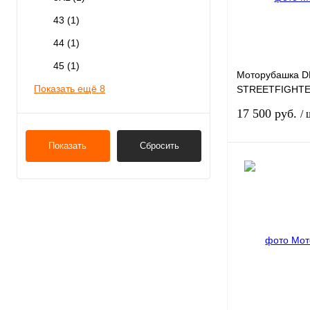
В избранное
43
(1)
44
(1)
45
(1)
Моторубашка 
Показать ещё 8
STREETFIGHTER
L
17 500 руб.
/ 
Показать
Сбросить
Купить в 1 клик
В избранное