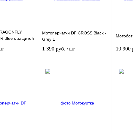
В
В избранное
Под заказ
В избра
наличии
DRAGONFLY
Мотоперчатки DF CROSS Black -
Мотобот
 Blue с защитой
Grey L
1 390 руб.
10 900
шт
/ шт
В корзину
Под заказ
К
Купить в 1 клик
К
Купить в
сравнению
сравнению
В
В избранное
Под заказ
В избра
наличии