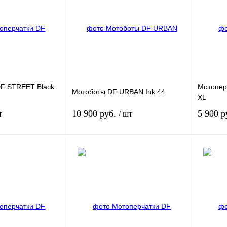
К
Купить в 1 клик
К
Купить в
сравнению
сравнению
В
В избранное
Под заказ
В избра
наличии
DF STREET Black
Мотопер
Мотоботы DF URBAN Ink 44
XL
10 900 руб.
5 900 р
т
/ шт
Под заказ
В корзину
К
Купить в 1 клик
К
Купить в
сравнению
сравнению
Под заказ
В избранное
В
В избра
наличии