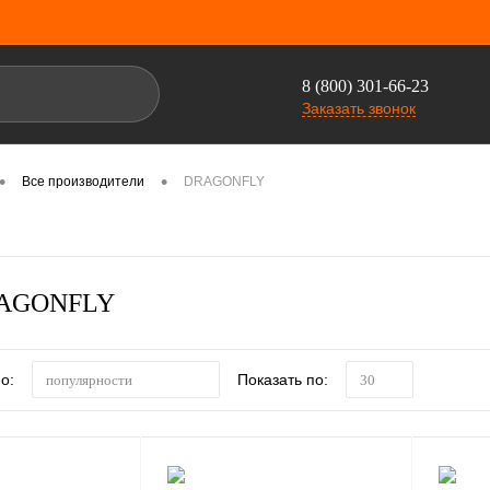
8 (800) 301-66-23
Заказать звонок
•
•
Все производители
DRAGONFLY
RAGONFLY
о:
Показать по:
популярности
30