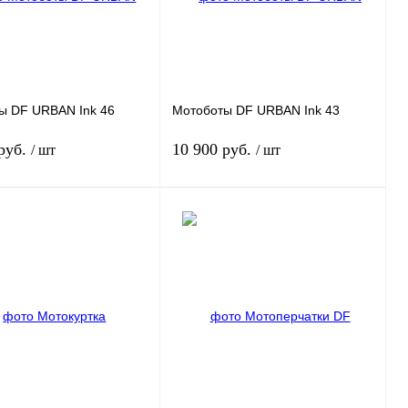
нное
Под заказ
В избранное
Под заказ
ы DF URBAN Ink 46
Мотоботы DF URBAN Ink 43
 руб.
10 900 руб.
/ шт
/ шт
Под заказ
В корзину
 1 клик
К
Купить в 1 клик
К
сравнению
сравнению
нное
Под заказ
В избранное
В
наличии