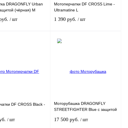
тка DRAGONFLY Urban
Мотоперчатки DF CROSS Lime -
защитой (чёрная) M
Ultramatine L
 руб.
1 390 руб.
/ шт
/ шт
Под заказ
Под заказ
 1 клик
К
Купить в 1 клик
К
сравнению
сравнению
нное
Под заказ
В избранное
Под заказ
Моторубашка DRAGONFLY
чатки DF CROSS Black -
STREETFIGHTER Blue с защитой
M
уб.
17 500 руб.
/ шт
/ шт