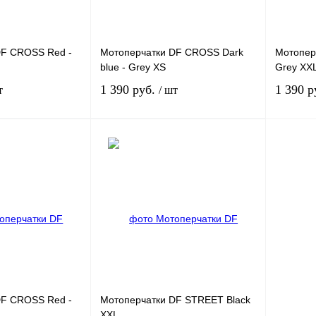
DF CROSS Red -
Мотоперчатки DF CROSS Dark
Мотопер
blue - Grey XS
Grey XX
1 390 руб.
1 390 р
т
/ шт
Под заказ
Под заказ
К
Купить в 1 клик
К
Купить в
сравнению
сравнению
Под заказ
В избранное
Под заказ
В избра
DF CROSS Red -
Мотоперчатки DF STREET Black
XXL