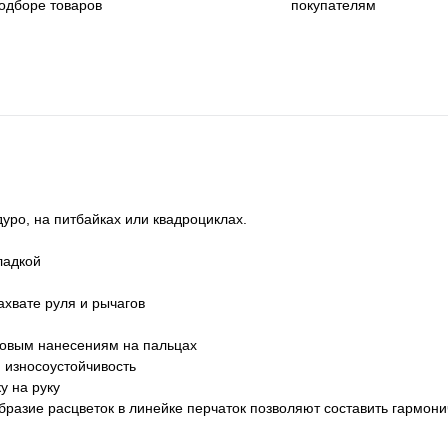
одборе товаров
покупателям
дуро, на питбайках или квадроциклах.
ладкой
хвате руля и рычагов
новым нанесениям на пальцах
 износоустойчивость
у на руку
азие расцветок в линейке перчаток позволяют составить гармони