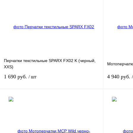
Перчатки текстильные SPARX FX02 K (черный,
Мотоперчатк
XXS)
1 690 руб.
4 940 руб.
/ шт
В корзину
Купить в 1 клик
К сравнению
Купить в 1 к
В избранное
В
В избранное
наличии