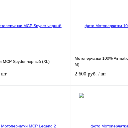
Мотоперчатки 100% Airmatic
и MCP Spyder черный (XL)
M)
2 600 руб.
/ шт
/ шт
В корзину
лик
К сравнению
Купить в 1 клик
В
В избранное
наличии
н