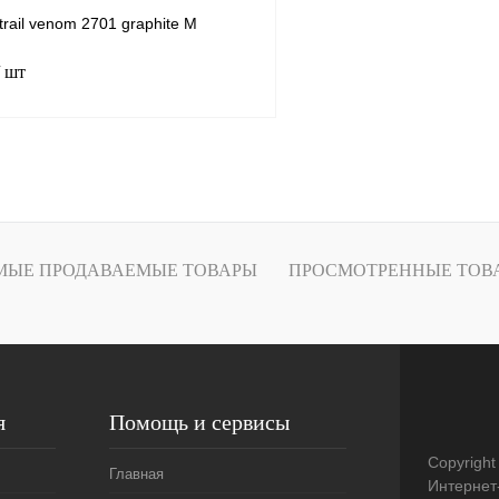
trail venom 2701 graphite M
/ шт
В корзину
лик
К сравнению
В
МЫЕ ПРОДАВАЕМЫЕ ТОВАРЫ
ПРОСМОТРЕННЫЕ ТОВ
наличии
я
Помощь и сервисы
Copyright
Главная
Интернет