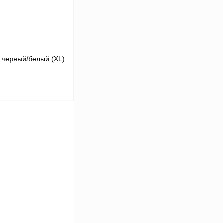
 черный/белый (XL)
В корзину
К сравнению
В
аличии