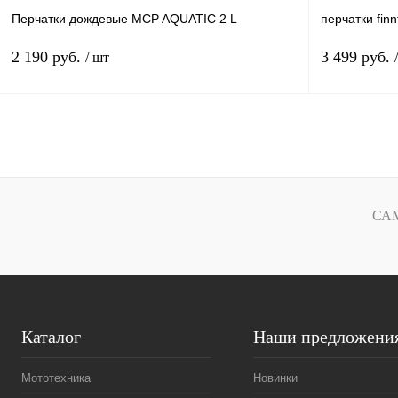
Перчатки дождевые MCP AQUATIC 2 L
перчатки finn
2 190 руб.
3 499 руб.
/ шт
В корзину
Купить в 1 клик
К сравнению
Купить в 1 к
В избранное
В
В избранное
СА
наличии
Каталог
Наши предложени
Мототехника
Новинки