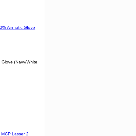
 Glove (Navy/White,
В корзину
К сравнению
В
аличии