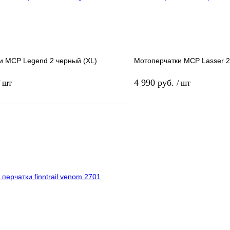
и MCP Legend 2 черный (XL)
Мотоперчатки MCP Lasser 2
4 990 руб.
/ шт
/ шт
В корзину
лик
К сравнению
Купить в 1 клик
В
В избранное
наличии
н