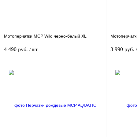
Мотоперчатки MCP Wild черно-белый XL
Мотоперчатк
4 490 руб.
3 990 руб.
/ шт
В корзину
Купить в 1 клик
К сравнению
Купить в 1 к
В избранное
В
В избранное
наличии