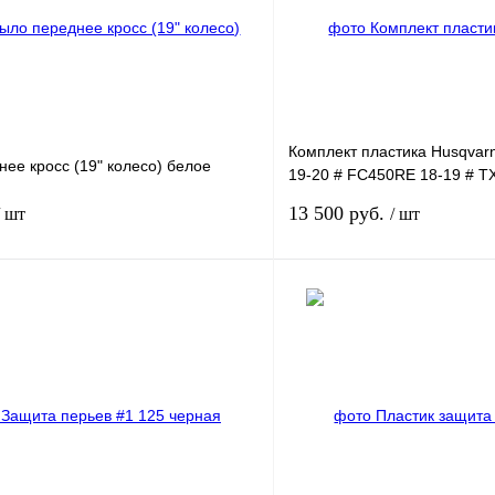
Комплект пластика Husqvar
ее кросс (19" колесо) белое
19-20 # FC450RE 18-19 # T
Original 20
13 500 руб.
/ шт
/ шт
В корзину
лик
Сравнение
Купить в 1 клик
В
В избранное
наличии
н