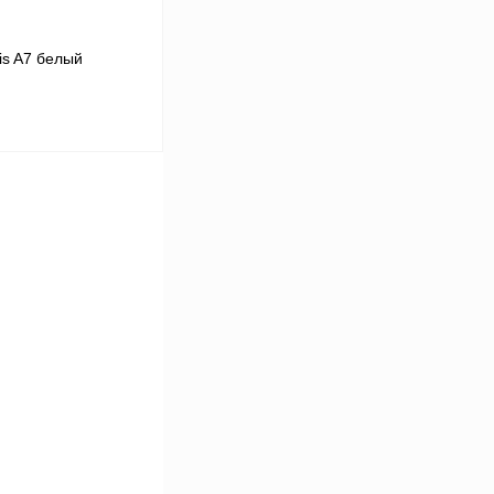
is A7 белый
В корзину
Сравнение
В
аличии