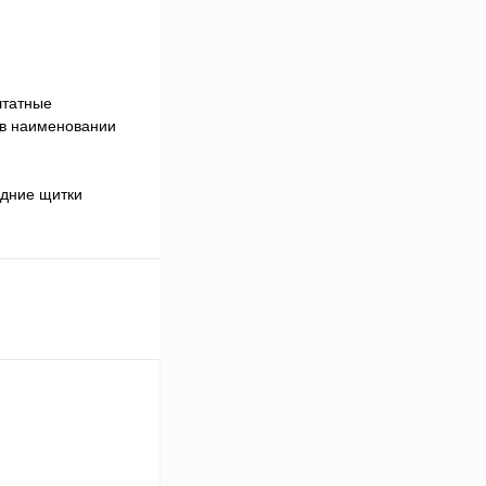
штатные
 в наименовании
адние щитки