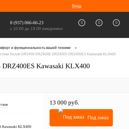
Вход
8 (937) 066-66-23
0
0
0
с 10:00 до 19:00 ежедневно
•
омфорт и функциональность вашей техники
астика Suzuki DRZ400 DRZ400E DRZ400S DRZ400ES Kawasaki KLX400
S DRZ400ES Kawasaki KLX400
13 000 руб.
отзыв
Под заказ
S Kawasaki KLX400