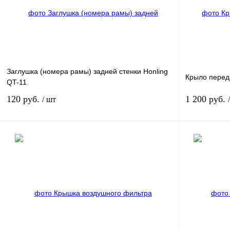
Заглушка (номера рамы) задней стенки Honling
Крыло передн
QT-11
120 руб.
1 200 руб.
/ шт
В корзину
Купить в 1 клик
Сравнение
Купить в 1 к
В избранное
В
В избранное
наличии