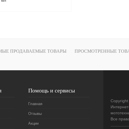
В корзину
лик
Сравнение
В
МЫЕ ПРОДАВАЕМЫЕ ТОВАРЫ
ПРОСМОТРЕННЫЕ ТОВ
наличии
я
Помощь и сервисы
Copyright
Главная
Интернет
мототехни
Отзывы
Все прав
Акции