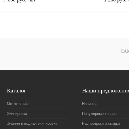
В корзину
Купить в 1 клик
Сравнение
Купить в 1 к
В избранное
В
В избранное
СА
наличии
Каталог
Наши предложени
Мототехника
Новинки
Экипировка
Популярные товары
Зимняя и водная экипировка
Распродажи и скидки