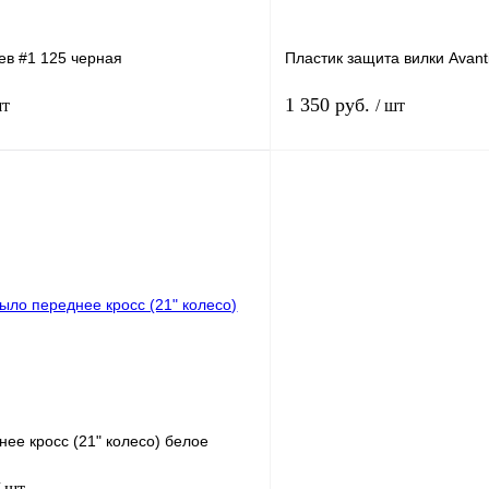
ев #1 125 черная
Пластик защита вилки Avant
1 350 руб.
шт
/ шт
В корзину
лик
Сравнение
Купить в 1 клик
В
В избранное
наличии
н
ее кросс (21" колесо) белое
/ шт