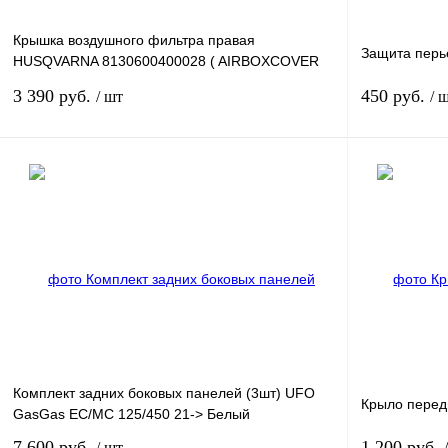
Крышка воздушного фильтра правая
Защита перь
HUSQVARNA 8130600400028 ( AIRBOXCOVER
R/S 2014 )
3 390 руб.
450 руб.
/ шт
/ 
В корзину
Купить в 1 клик
Сравнение
Купить в 1 к
В избранное
В
В избранное
наличии
Комплект задних боковых панелей (3шт) UFO
Крыло передн
GasGas EC/MC 125/450 21-> Белый
7 600 руб.
1 200 руб.
/ шт