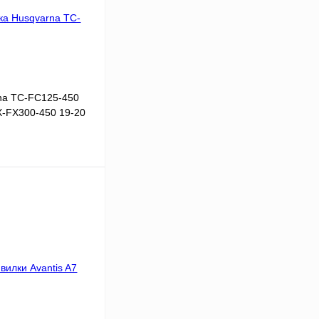
na TC-FC125-450
X-FX300-450 19-20
В корзину
Сравнение
В
аличии