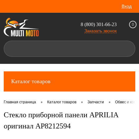
Вход
8 (800) 301-66-23
0
Заказать звонок
Каталог товаров
•
•
•
Главная страница
Каталог товаров
Запчасти
Обвес и комп
Стекло приборной панели APRILIA
оригинал AP8212594