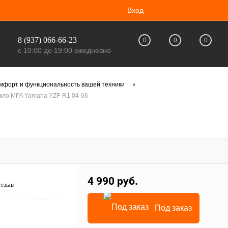
Вход
8 (937) 066-66-23
0
0
0
с 10:00 до 19:00 ежедневно
•
омфорт и функциональность вашей техники
кло MPA Yamaha YZF-R1 04-06
4 990 руб.
отзыв
Под заказ