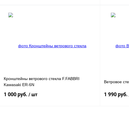
В корзину
Купить в 1 клик
Сравнение
Купить в 1 к
В избранное
В
В избранное
наличии
Кронштейны ветрового стекла F.FABBRI
Ветровое ст
Kawasaki ER-6N
1 000 руб.
1 990 руб.
/ шт
В корзину