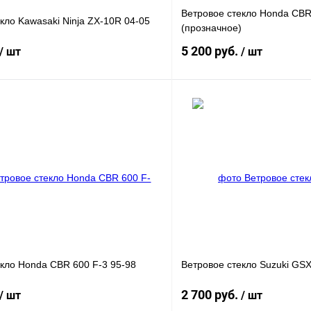
Ветровое стекло Honda CBR
кло Kawasaki Ninja ZX-10R 04-05
(прозначное)
5 200 руб.
/ шт
/ шт
В корзину
лик
Сравнение
Купить в 1 клик
В
В избранное
наличии
н
екло Honda CBR 600 F-3 95-98
Ветровое стекло Suzuki GS
2 700 руб.
/ шт
/ шт