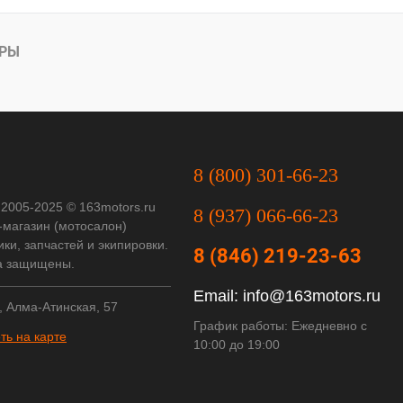
АРЫ
8 (800) 301-66-23
 2005-2025 © 163motors.ru
8 (937) 066-66-23
-магазин (мотосалон)
ки, запчастей и экипировки.
8 (846) 219-23-63
а защищены.
Email:
info@163motors.ru
, Алма-Атинская, 57
График работы: Ежедневно с
ть на карте
10:00 до 19:00