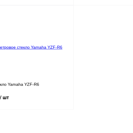
В корзину
лик
Сравнение
Купить в 1 клик
В
В избранное
наличии
н
екло Yamaha YZF-R6
/ шт
В корзину