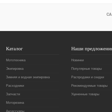
Купить в 1 клик
Сравнение
Купить в 1 к
В избранное
В
В избранное
СА
наличии
Каталог
Наши предложени
Мототехника
Новинки
Экипировка
Популярные товары
Зимняя и водная экипировка
Распродажи и скидки
Расходники
Рекомендуемые товары
Запчасти
Уцененные товары
Моторезина
Аксессуары