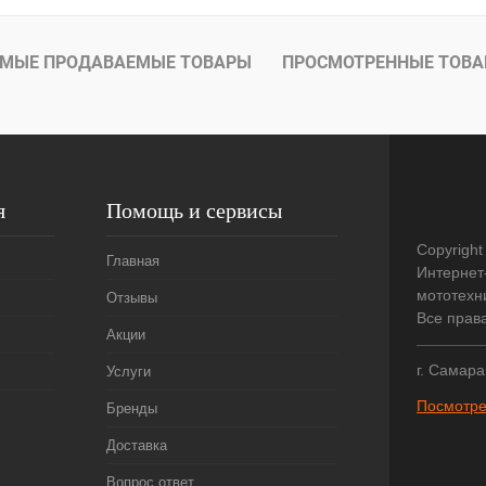
лик
Сравнение
В
МЫЕ ПРОДАВАЕМЫЕ ТОВАРЫ
ПРОСМОТРЕННЫЕ ТОВ
наличии
я
Помощь и сервисы
Copyright
Главная
Интернет
мототехни
Отзывы
Все прав
Акции
г. Самара
Услуги
Посмотре
Бренды
Доставка
Вопрос ответ