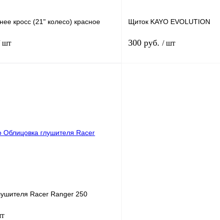
ее кросс (21" колесо) красное
Щиток KAYO EVOLUTION
300 руб.
/ шт
/ шт
В корзину
В корз
лик
К сравнению
Купить в 1 клик
В
В избранное
наличии
н
лушителя Racer Ranger 250
шт