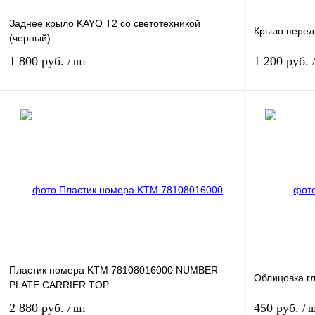
Заднее крыло KAYO T2 со светотехникой
Крыло передн
(черный)
1 800 руб.
1 200 руб.
/ шт
В корзину
Купить в 1 клик
К сравнению
Купить в 1 к
В избранное
В
В избранное
наличии
Пластик номера KTM 78108016000 NUMBER
Облицовка г
PLATE CARRIER TOP
2 880 руб.
450 руб.
/ шт
/ 