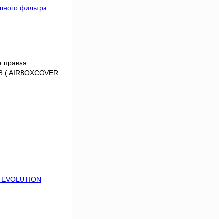
а правая
8 ( AIRBOXCOVER
ину
К сравнению
В
аличии