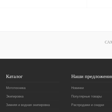
В корзину
Купить в 1 клик
К сравнению
Купить в 1 к
В избранное
В
В избранное
СА
наличии
Каталог
Наши предложени
Мототехника
Новинки
Экипировка
Популярные товары
Зимняя и водная экипировка
Распродажи и скидки