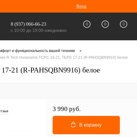
Вход
8 (937) 066-66-23
0
0
0
с 10:00 до 19:00 ежедневно
•
омфорт и функциональность вашей техники
ее R-Tech Husqvarna TC/FC 16-21, TE/FE 17-21 (R-PAHSQBN9916) белое
E 17-21 (R-PAHSQBN9916) белое
3 990 руб.
отзыв
В корзину