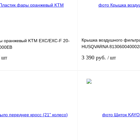
Крышка воздушного фильтр
ы оранжевый KTM EXC/EXC-F 20-
HUSQVARNA 813060040002
000EB
R/S 2014 )
3 390 руб.
/ шт
/ шт
В корзину
В корз
лик
К сравнению
Купить в 1 клик
В
В избранное
наличии
н