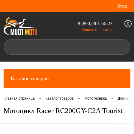
Вход
8 (800) 301-66-23
0
Заказать звонок
Каталог товаров
•
•
•
Главная страница
Каталог товаров
Мототехника
Дорожны
Мотоцикл Racer RC200GY-C2A Tourist