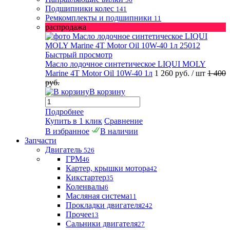
Подшипники колес
141
Ремкомплекты и подшипники
11
распродажа
Быстрый просмотр
Масло лодочное синтетическое LIQUI MOLY
Marine 4T Motor Oil 10W-40 1л
1 260 руб.
/ шт
1 400
руб.
В корзину
Подробнее
Купить в 1 клик
Сравнение
В избранное
В наличии
Запчасти
Двигатель
526
ГРМ
46
Картер, крышки мотора
42
Кикстартер
35
Коленвалы
6
Масляная система
11
Прокладки двигателя
242
Прочее
13
Сальники двигателя
27