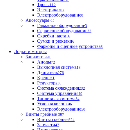
Тросы
112
Электрика
307
Электрооборудование
0
Аксессуары
65
Гаражное оборудование
3
Сервисное оборудование
32
Скребки наста
16
Сумки и рюкзаки
6
Фаркопы и сцепные устройства
8
Лодки и моторы
Запчасти
991
Аноды
72
Выхлопная система
13
Двигатель
276
Крепеж
1
Редуктор
238
Система охлаждения
232
Система управления
49
Топливная система
54
Угловая колонка
6
Электрооборудование
50
Винты гребные
397
Винты гребные
324
Запчасти
47
Импеллеры