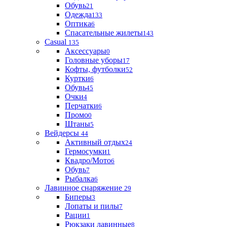
Обувь
21
Одежда
133
Оптика
6
Спасательные жилеты
143
Casual
135
Аксессуары
0
Головные уборы
17
Кофты, футболки
52
Куртки
6
Обувь
45
Очки
4
Перчатки
6
Промо
0
Штаны
5
Вейдерсы
44
Активный отдых
24
Гермосумки
1
Квадро/Мото
6
Обувь
7
Рыбалка
6
Лавинное снаряжение
29
Биперы
3
Лопаты и пилы
7
Рации
1
Рюкзаки лавинные
8