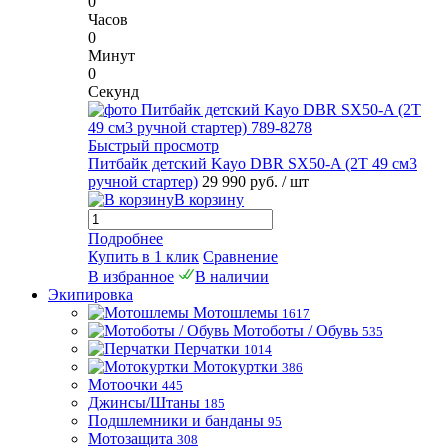
0
Часов
0
Минут
0
Секунд
Быстрый просмотр
Питбайк детский Kayo DBR SX50-A (2T 49 см3
ручной стартер)
29 990 руб.
/ шт
В корзину
Подробнее
Купить в 1 клик
Сравнение
В избранное
В наличии
Экипировка
Мотошлемы
1617
Мотоботы / Обувь
535
Перчатки
1014
Мотокуртки
386
Мотоочки
445
Джинсы/Штаны
185
Подшлемники и банданы
95
Мотозащита
308