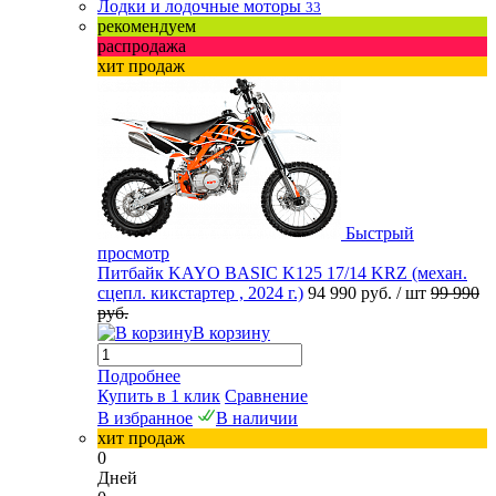
Лодки и лодочные моторы
33
рекомендуем
распродажа
хит продаж
Быстрый
просмотр
Питбайк KAYO BASIC K125 17/14 KRZ (механ.
сцепл. кикстартер , 2024 г.)
94 990 руб.
/ шт
99 990
руб.
В корзину
Подробнее
Купить в 1 клик
Сравнение
В избранное
В наличии
хит продаж
0
Дней