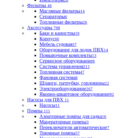
26
Фильтры
46
Масляные фильтры
14
Сепараторы
6
Топливные фильтры
26
Аксессуары
798
Баки и канистры
19
Корпус
60
Мебель судовая
37
Оборудование для лодок ПВХ
14
Помывочные комплекты
13
Сервисное оборудование
6
Система управления
213
Топливная система
47
Фановая система
8
Шланги, патрубки, горловины
22
Электрооборудование
267
Якорно-швартовое оборудование
92
Насосы для ПВХ
11
Насосы
11
Помпы
111
Аэраторные помпы для садка
16
Мацераторные помпы
3
Переключатели автоматические
7
Трюмные помпы
57