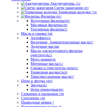
Аккумуляторы
152
Свечи зажигания
183
Тормозные колодки
716
Фильтры
603
Воздушные фильтры
392
Масляные фильтры
180
Топливные фильтры
31
Масла и смазки
508
Антифриз
14
Вилочные, Аммортизаторные масла
37
Лодочные масла
9
Масло для воздушного фильтра,
очиститель
21
Мото химия
106
Моторные масла
212
Смазки и очистители цепи
52
Тормозная жидкость
20
Трансмиссионные масла
37
Цепи и звезды
1063
Звезды
582
Цепи приводные
481
Сальники и пыльники
190
Сцепление
198
Приводные ремни
7
Направляющие вилки
56