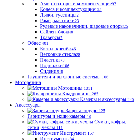
Амортизаторы и комплектующие
97
Колеса и комплектующие
155
Лыжи, гусеницы
2
Рамы, маятники
23
Рулевые наконечники, шаровые опоры
25
Сайлентблоки
8
Траверсы
7
Обвес
401
Болты, крепёж
46
Ветровые стекла
28
Пластик
173
Подножки
106
Сидения
48
Глушители и выхлопные системы
106
Моторезина
Мотошины
1311
Квадрошины
285
Камеры и аксессуары
245
Аксессуары
Защита эндуро
125
Гарнитуры и экшн-камеры
48
Сумки, кофры,
сетки, чехлы
111
Инструмент
157
Инструменты
84