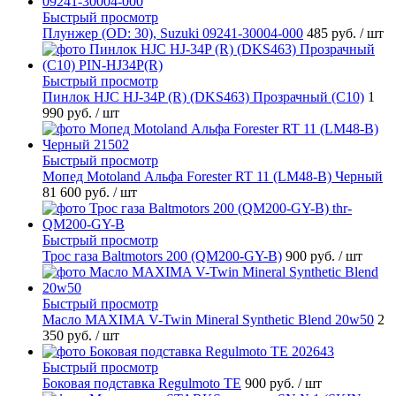
Быстрый просмотр
Плунжер (OD: 30), Suzuki 09241-30004-000
485 руб.
/ шт
Быстрый просмотр
Пинлок HJC HJ-34P (R) (DKS463) Прозрачный (C10)
1
990 руб.
/ шт
Быстрый просмотр
Мопед Motoland Альфа Forester RT 11 (LM48-B) Черный
81 600 руб.
/ шт
Быстрый просмотр
Трос газа Baltmotors 200 (QM200-GY-B)
900 руб.
/ шт
Быстрый просмотр
Масло MAXIMA V-Twin Mineral Synthetic Blend 20w50
2
350 руб.
/ шт
Быстрый просмотр
Боковая подставка Regulmoto TE
900 руб.
/ шт