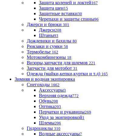
Защита коленей и локтей
167
Защита шеи
15
Защитные вставки
30
Черепахи и защиты спины
96
Джерси и брюки
301
Джерси
208
Штаны
93
Дождевики и бахилы
80
Рюкзаки и сумки
58
Термобелье
162
Мотокомбинезоны
18
Визоры,запчасти для шлемов
221
Запчасти для мотобот
31
Одежда (майки,кепки,куртки и т.д)
165
Зимняя и водная экипировка
Снегоходы
1662
Аксессуары
3
Верхняя одежда
772
Обувь
208
Оптика
203
Перчатки и рукавицы
269
Уход за экипировкой
1
Шлемы
206
Гидроциклы
310
Водные аксессуары
7