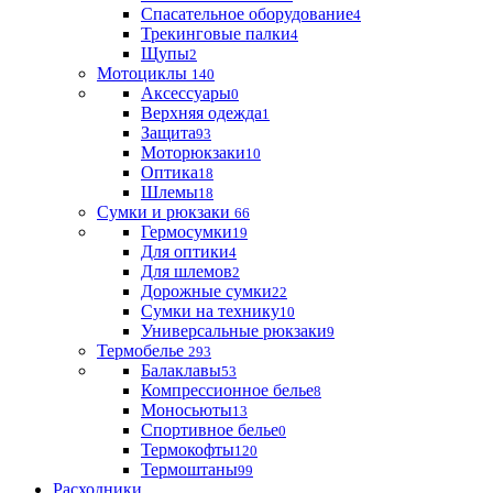
Спасательное оборудование
4
Трекинговые палки
4
Щупы
2
Мотоциклы
140
Аксессуары
0
Верхняя одежда
1
Защита
93
Моторюкзаки
10
Оптика
18
Шлемы
18
Сумки и рюкзаки
66
Гермосумки
19
Для оптики
4
Для шлемов
2
Дорожные сумки
22
Сумки на технику
10
Универсальные рюкзаки
9
Термобелье
293
Балаклавы
53
Компрессионное белье
8
Моносьюты
13
Спортивное белье
0
Термокофты
120
Термоштаны
99
Расходники