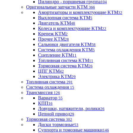
Цилиндро - поршневая группа
104
Оригинальные запчасти KTM
366
Амортизаторы и комплектующие KTM
32
Выхлопная система KTM
5
Двигатель KTM
48
Колеса и комплектующие KTM
22
Крепеж KTM
2
Прочее KTM
28
Сальники двигателя KTM
58
Система охлаждения KTM
5
Сцепление KTM
11
Топливная система KTM
11
Тормозная система KTM
26
ЦПГ KTM
42
Электрика KTM
29
Топливная система
291
Система охлаждения
15
Трансмиссия
126
Вариатор
55
КПП
16
Ловушки, натяжители, ролики
26
Цепной привод
29
Тормозная система
302
Диски тормозные
53
Суппорта и томозные машинки
146