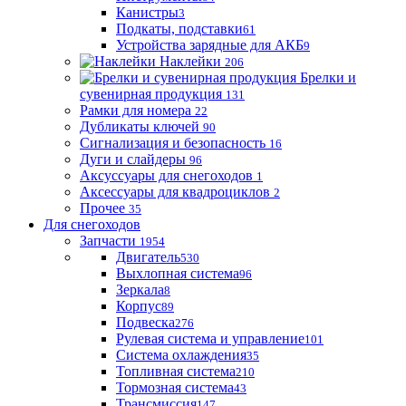
Канистры
3
Подкаты, подставки
61
Устройства зарядные для АКБ
9
Наклейки
206
Брелки и
сувенирная продукция
131
Рамки для номера
22
Дубликаты ключей
90
Сигнализация и безопасность
16
Дуги и слайдеры
96
Аксуссуары для снегоходов
1
Аксессуары для квадроциклов
2
Прочее
35
Для снегоходов
Запчасти
1954
Двигатель
530
Выхлопная система
96
Зеркала
8
Корпус
89
Подвеска
276
Рулевая система и управление
101
Система охлаждения
35
Топливная система
210
Тормозная система
43
Трансмиссия
147