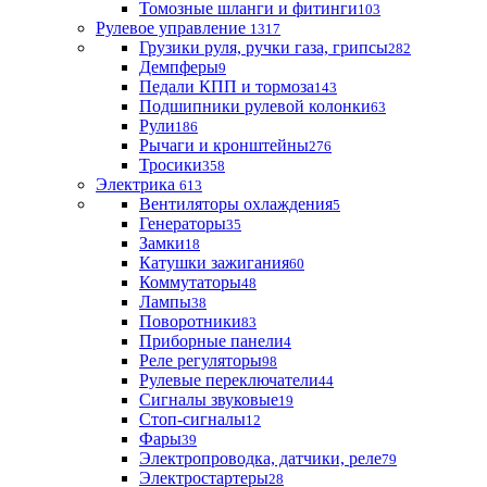
Томозные шланги и фитинги
103
Рулевое управление
1317
Грузики руля, ручки газа, грипсы
282
Демпферы
9
Педали КПП и тормоза
143
Подшипники рулевой колонки
63
Рули
186
Рычаги и кронштейны
276
Тросики
358
Электрика
613
Вентиляторы охлаждения
5
Генераторы
35
Замки
18
Катушки зажигания
60
Коммутаторы
48
Лампы
38
Поворотники
83
Приборные панели
4
Реле регуляторы
98
Рулевые переключатели
44
Сигналы звуковые
19
Стоп-сигналы
12
Фары
39
Электропроводка, датчики, реле
79
Электростартеры
28