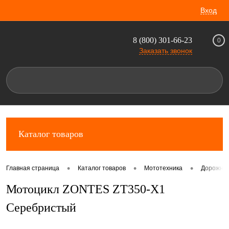
Вход
8 (800) 301-66-23
0
Заказать звонок
Каталог товаров
•
•
•
Главная страница
Каталог товаров
Мототехника
Дорожны
Мотоцикл ZONTES ZT350-X1
Серебристый