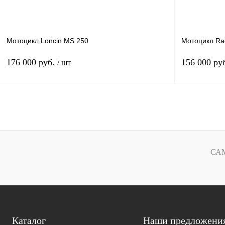
Мотоцикл Loncin MS 250
Мотоцикл Rac
176 000 руб.
156 000 ру
/ шт
В корзину
Купить в 1 клик
К сравнению
Купить в 1 к
В избранное
В
В избранное
СА
наличии
Каталог
Наши предложени