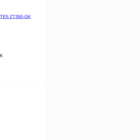
К сравнению
В
аличии
GK
В корзину
К сравнению
В
аличии