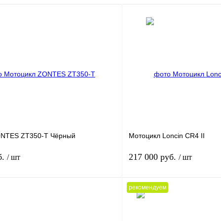
ONTES ZT350-T Чёрный
Мотоцикл Loncin CR4 II
б.
217 000 руб.
/ шт
/ шт
рекомендуем
В корзину