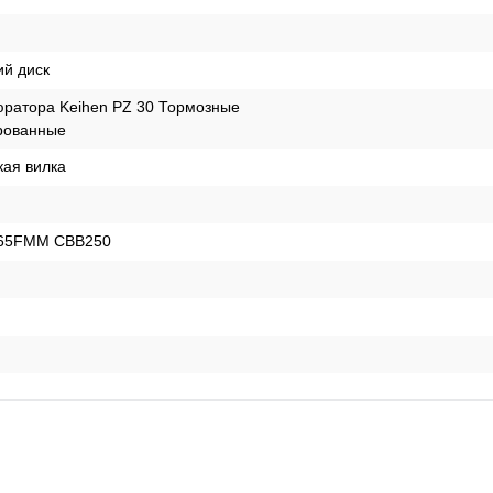
ий диск
ратора Keihen PZ 30 Тормозные
рованные
кая вилка
 165FMM CBB250
я