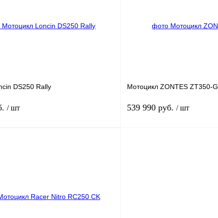
лик
К сравнению
Купить в 1 клик
В
В избранное
наличии
н
cin DS250 Rally
Мотоцикл ZONTES ZT350-
б.
539 990 руб.
/ шт
/ шт
В корзину
лик
К сравнению
Купить в 1 клик
В
В избранное
наличии
н