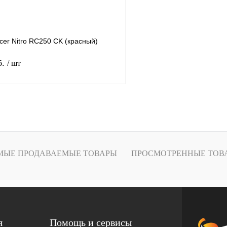
er Nitro RC250 CK (красный)
б.
/ шт
В корзину
лик
К сравнению
В
МЫЕ ПРОДАВАЕМЫЕ ТОВАРЫ
ПРОСМОТРЕННЫЕ ТОВ
наличии
я
Помощь и сервисы