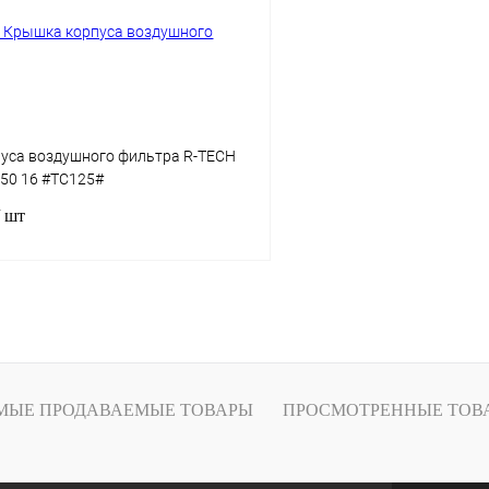
В
В избранное
наличии
н
уса воздушного фильтра R-TECH
450 16 #TC125#
/ шт
В корзину
1 клик
К сравнению
В
МЫЕ ПРОДАВАЕМЫЕ ТОВАРЫ
ПРОСМОТРЕННЫЕ ТОВ
наличии