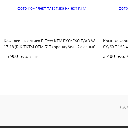
В избранное
В
В избранное
наличии
Комплект пластика R-Tech KTM EXC/EXC-F/XC-W
Крышка корп
17-18 (R-KITKTM-OEM-517) оранж/белый/черный
SX/SXF 125-
15 900 руб.
2 400 руб.
/ шт
В корзину
Купить в 1 клик
К сравнению
Купить в 
В избранное
В
В избранное
СА
наличии