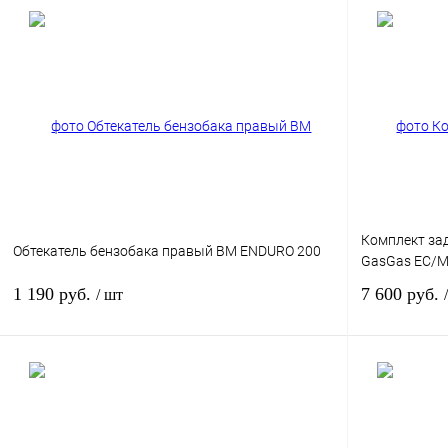
В корзину
Купить в 1 клик
К сравнению
Купить в 
В избранное
В
В избранное
наличии
Комплект зад
Обтекатель бензобака правый BM ENDURO 200
GasGas EC/M
1 190 руб.
7 600 руб.
/ шт
В корзину
Купить в 1 клик
К сравнению
Купить в 