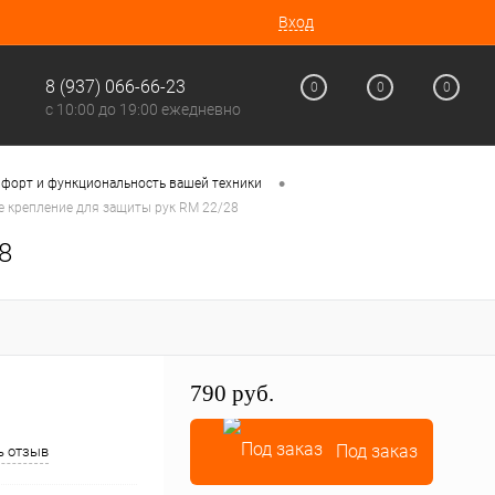
Вход
8 (937) 066-66-23
0
0
0
с 10:00 до 19:00 ежедневно
•
мфорт и функциональность вашей техники
е крепление для защиты рук RM 22/28
8
790 руб.
Под заказ
ь отзыв