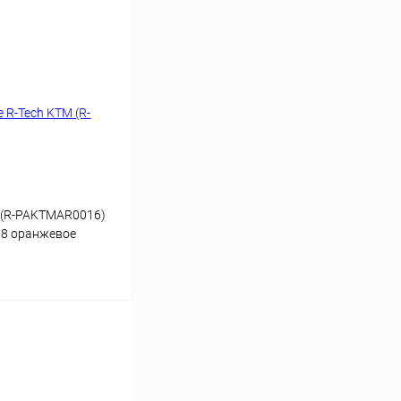
В корзину
К сравнению
В
аличии
 (R-PAKTMAR0016)
18 оранжевое
В корзину
К сравнению