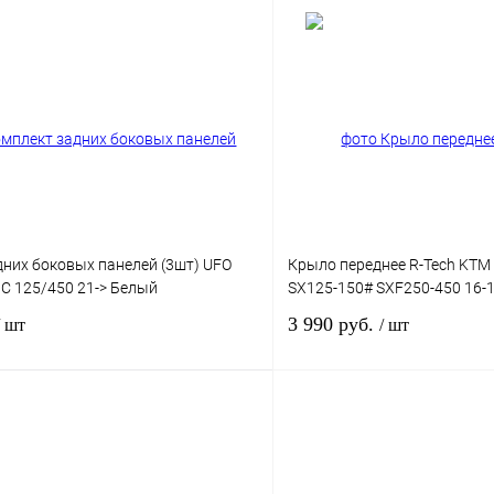
В корзину
1 клик
К сравнению
Купить в 1 клик
В
В избранное
наличии
н
них боковых панелей (3шт) UFO
Крыло переднее R-Tech KTM
C 125/450 21-> Белый
SX125-150# SXF250-450 16-
3 990 руб.
/ шт
/ шт
В корзину
1 клик
К сравнению
Купить в 1 клик