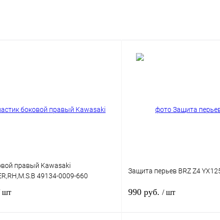
овой правый Kawasaki
Защита перьев BRZ Z4 YX12
R,RH,M.S.B 49134-0009-660
990 руб.
/ шт
/ шт