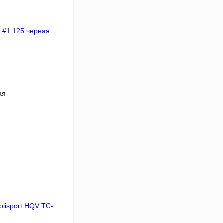
ая
В корзину
К сравнению
В
аличии