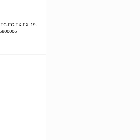
 TC-FC-TX-FX '19-
56800006
В корзину
К сравнению
В
аличии