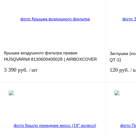
Крышка воздушного фильтра правая
Заглушка (но
HUSQVARNA 8130600400028 ( AIRBOXCOVER
QT-11
R/S 2014 )
3 390 руб.
120 руб.
/ шт
/ 
В корзину
Купить в 1 клик
К сравнению
Купить в 1 к
В избранное
В
В избранн
наличии