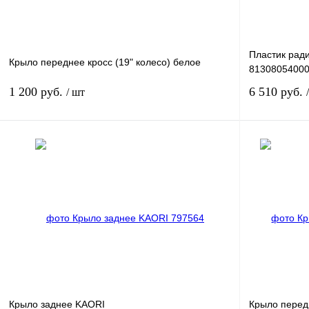
Пластик рад
Крыло переднее кросс (19" колесо) белое
81308054000
1 200 руб.
6 510 руб.
/ шт
В корзину
Купить в 1 клик
К сравнению
Купить в 1 к
В избранное
В
В избранн
наличии
Крыло заднее KAORI
Крыло передн