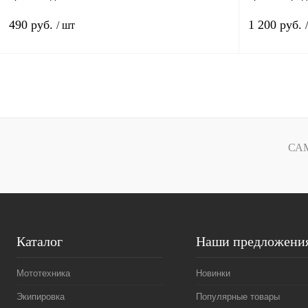
490 руб.
1 200 руб.
/ шт
В корзину
Купить в 1 клик
К сравнению
Купить в 1 к
В избранное
В
В избранн
СА
наличии
Каталог
Наши предложени
Мототехника
Новинки
Экипировка
Популярные товары