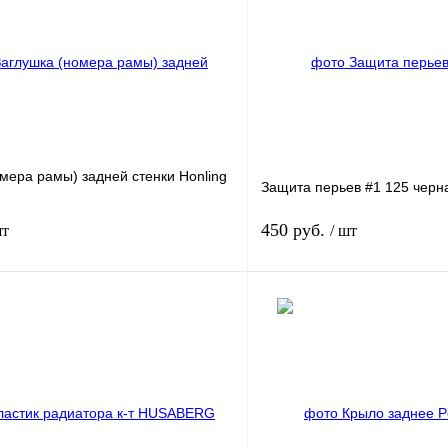
мера рамы) задней стенки Honling
Защита перьев #1 125 черн
450 руб.
шт
/ шт
В корзину
лик
К сравнению
Купить в 1 клик
ое
В
В избранное
наличии
н