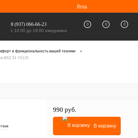
Вход
8 (937) 066-66-23
0
0
0
с 10:00 до 19:00 ежедневно
•
омфорт и функциональность вашей техники
ев BRZ Z4 YX125
990 руб.
В корзину
отзыв