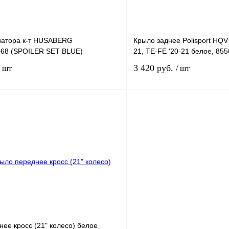
иатора к-т HUSABERG
Крыло заднее Polisport HQV
68 (SPOILER SET BLUE)
21, TE-FE '20-21 белое, 85
3 420 руб.
/ шт
/ шт
В корзину
лик
К сравнению
Купить в 1 клик
ое
В
В избранное
наличии
н
ее кросс (21" колесо) белое