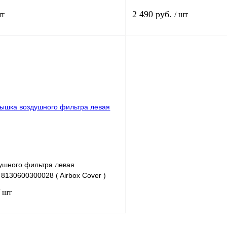
2 490 руб.
шт
/ шт
В корзину
лик
К сравнению
Купить в 1 клик
В
В избранное
наличии
н
ушного фильтра левая
130600300028 ( Airbox Cover )
/ шт