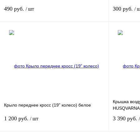
490 руб.
300 руб.
/ шт
/ 
В корзину
Купить в 1 клик
К сравнению
Купить в 1 к
В избранное
В
В избранное
наличии
Крышка возд
Крыло переднее кросс (19" колесо) белое
HUSQVARNA 8
1 200 руб.
3 390 руб.
/ шт