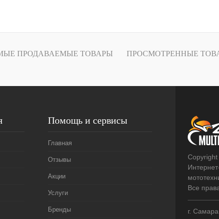
В корзину
лик
К сравнению
В
МЫЕ ПРОДАВАЕМЫЕ ТОВАРЫ
ПРОСМОТРЕННЫЕ ТОВ
наличии
я
Помощь и сервисы
Главная
Copyright
Отзывы
Интернет
Акции
мототехни
Все прав
Услуги
Бренды
г. Самара