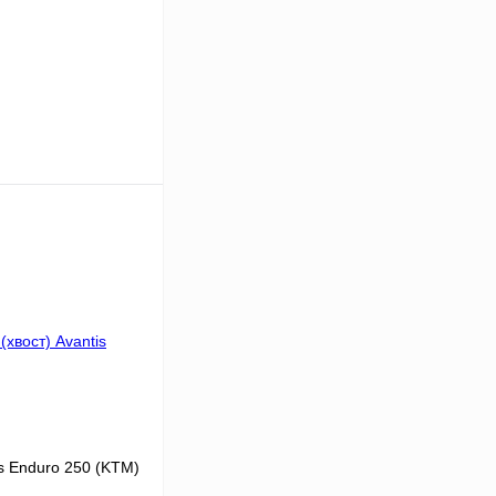
В корзину
К сравнению
В
аличии
is Enduro 250 (KTM)