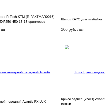
нее R-Tech KTM (R-PAKTMAR0016)
Щиток KAYO для питбайка
SXF250-450 16-18 оранжевое
300 руб.
/ шт
/ шт
В корзину
лик
К сравнению
Купить в 1 клик
В
В избранное
наличии
н
Крыло заднее (хвост) Avant
ной передний Avantis FX LUX
белый