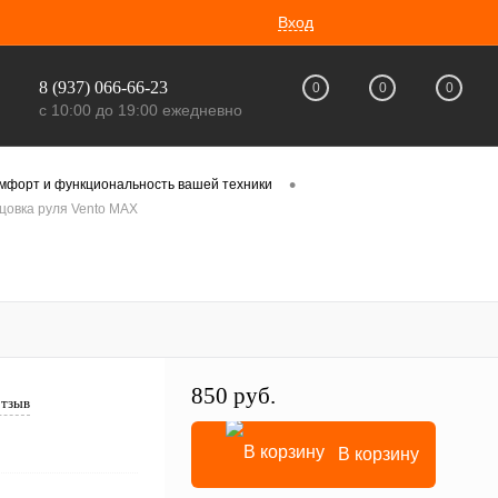
Вход
8 (937) 066-66-23
0
0
0
с 10:00 до 19:00 ежедневно
•
омфорт и функциональность вашей техники
цовка руля Vento MAX
850 руб.
отзыв
В корзину