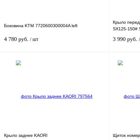
Крыло перед
Боковина KTM 7720600300004A left
SX125-150# 
4 780 руб.
3 990 руб.
/ шт
В корзину
Купить в 1 клик
К сравнению
Купить в 1 к
В избранное
В
В избранное
наличии
Крыло заднее KAORI
Щиток номер