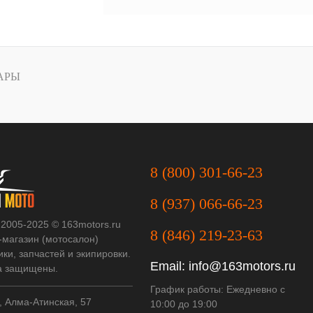
АРЫ
8 (800) 301-66-23
8 (937) 066-66-23
 2005-2025 © 163motors.ru
8 (846) 219-23-63
-магазин (мотосалон)
ки, запчастей и экипировки.
Email:
info@163motors.ru
а защищены.
График работы: Ежедневно с
, Алма-Атинская, 57
10:00 до 19:00