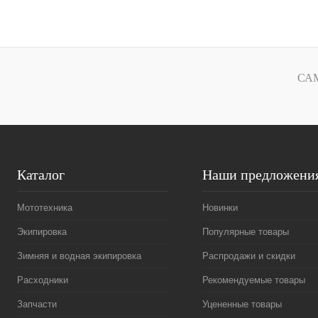
В корзину
Купить в 1 клик
К сравнению
Купить в 1 к
В избранное
В
В избранное
СА
наличии
Каталог
Наши предложени
Мототехника
Новинки
Экипировка
Популярные товары
Зимняя и водная экипировка
Распродажи и скидки
Расходники
Рекомендуемые товары
Запчасти
Уцененные товары