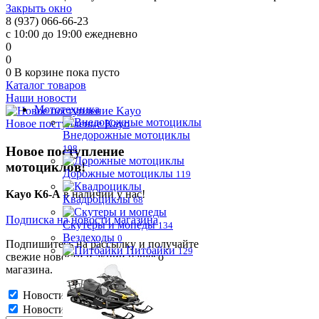
Закрыть окно
8 (937) 066-66-23
с 10:00 до 19:00 ежедневно
0
0
0
В корзине
пока пусто
Каталог товаров
Наши новости
Мототехника
Новое поступление Kayo
Внедорожные мотоциклы
198
Новое поступление
мотоциклов!
Дорожные мотоциклы
119
Kayo K6-A
в наличии у нас!
Квадроциклы
68
Подписка на новости магазина
Скутеры и мопеды
134
Вездеходы
0
Подпишитесь на рассылку и получайте
Питбайки
129
свежие новости и акции нашего
магазина.
Новости магазина
Новости магазина