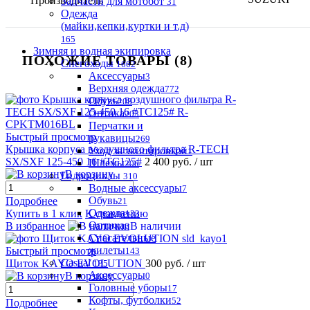
Производитель
Запчасти для мотобот
31
Одежда
(майки,кепки,куртки и т.д)
165
Зимняя и водная экипировка
ПОХОЖИЕ ТОВАРЫ (8)
Снегоходы
1662
Аксессуары
3
Верхняя одежда
772
Обувь
208
Оптика
203
Перчатки и
Быстрый просмотр
рукавицы
269
Крышка корпуса воздушного фильтра R-TECH
Уход за экипировкой
1
SX/SXF 125-450 16 #TC125#
2 400 руб.
/ шт
Шлемы
206
В корзину
Гидроциклы
310
Водные аксессуары
7
Обувь
Подробнее
21
Одежда
Купить в 1 клик
К сравнению
133
Оптика
В избранное
В наличии
6
Спасательные
жилеты
Быстрый просмотр
143
Casual
Щиток KAYO EVOLUTION
300 руб.
/ шт
135
Аксессуары
В корзину
0
Головные уборы
17
Кофты, футболки
52
Подробнее