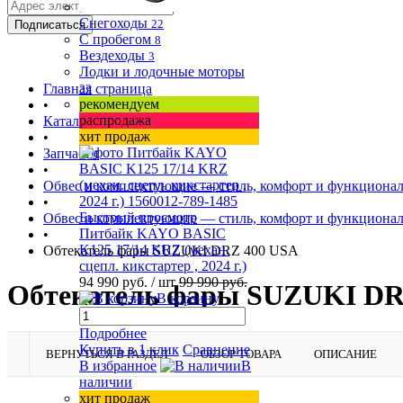
Снегоходы
22
С пробегом
8
Вездеходы
3
Лодки и лодочные моторы
Главная страница
33
рекомендуем
•
распродажа
Каталог товаров
хит продаж
•
Запчасти
•
Обвес и комплектующие — стиль, комфорт и функционал
•
Быстрый просмотр
Обвес и комплектующие — стиль, комфорт и функционал
Питбайк KAYO BASIC
•
K125 17/14 KRZ (механ.
Обтекатель фары SUZUKI DRZ 400 USA
сцепл. кикстартер , 2024 г.)
94 990 руб.
/ шт
99 990 руб.
Обтекатель фары SUZUKI DR
В корзину
Подробнее
Купить в 1 клик
Сравнение
ВЕРНУТЬСЯ В РАЗДЕЛ
ОБЗОР ТОВАРА
ОПИСАНИЕ
В избранное
В
наличии
хит продаж