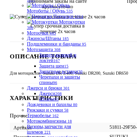
1617
Принимаем заказы на сайте
Проф
круглосуточно
Мотоботы / Обувь
535
Перчатки
1014
Мотокуртки
Супер срочная доставка в
386
течение 2х часов
Мотоочки
445
Джинсы/Штаны
185
Подшлемники и банданы
95
Мотозащита
308
Защита коленей и
ОПИСАНИЕ ТОВАРА
локтей
167
Защита шеи
15
Защитные вставки
30
Для мотоциклов: Suzuki DR-Z400, Suzuki DR200, Suzuki DR650
Черепахи и защиты
спины
96
Джерси и брюки
301
Джерси
208
ХАРАКТЕРИСТИКИ
Штаны
93
Дождевики и бахилы
80
Рюкзаки и сумки
58
Прочие
Термобелье
162
Мотокомбинезоны
18
Визоры,запчасти для
51811-29F50
Артикул
шлемов
221
SUZUKI