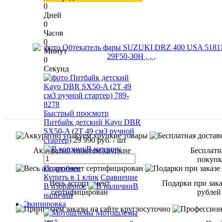
0
Дней
0
Часов
0
Минут
0
Секунд
Быстрый просмотр
Питбайк детский Kayo DBR
SX50-A (2T 49 см3 ручной
стартер)
29 990 руб.
/ шт
В корзину
Аккуратно упакуем хрупкие
Бесплатн
товары
покупке
Подробнее
Купить в 1 клик
Сравнение
Весь ассортимент
Подарки при зака
В избранное
В
сертифицирован
рублей
наличии
Экипировка
Мотошлемы