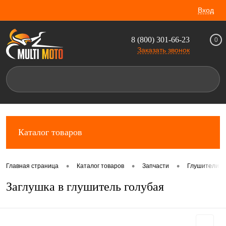
Вход
8 (800) 301-66-23
0
Заказать звонок
Каталог товаров
•
•
•
Главная страница
Каталог товаров
Запчасти
Глушители и 
Заглушка в глушитель голубая