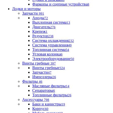
Фаркопы и сцепные устройства
8
Лодки и моторы
Запчасти
991
Аноды
72
Выхлопная система
13
Двигатель
276
Крепеж
1
Редуктор
238
Система охлаждения
232
Система управления
49
Топливная система
54
Угловая колонка
6
Электрооборудование
50
Винты гребные
397
Винты гребные
324
Запчасти
47
Импеллеры
26
Фильтры
46
Масляные фильтры
14
Сепараторы
6
Топливные фильтры
26
Аксессуары
798
Баки и канистры
19
Корпус
60