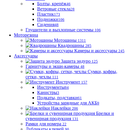
Болты, крепёж
46
Ветровые стекла
28
Пластик
173
Подножки
106
Сидения
48
Глушители и выхлопные системы
106
Моторезина
Мотошины
1311
Квадрошины
285
Камеры и аксессуары
245
Аксессуары
Защита эндуро
125
Гарнитуры и экшн-камеры
48
Сумки, кофры,
сетки, чехлы
111
Инструмент
157
Инструменты
84
Канистры
3
Подкаты, подставки
61
Устройства зарядные для АКБ
9
Наклейки
206
Брелки и
сувенирная продукция
131
Рамки для номера
22
Дубликаты ключей
90