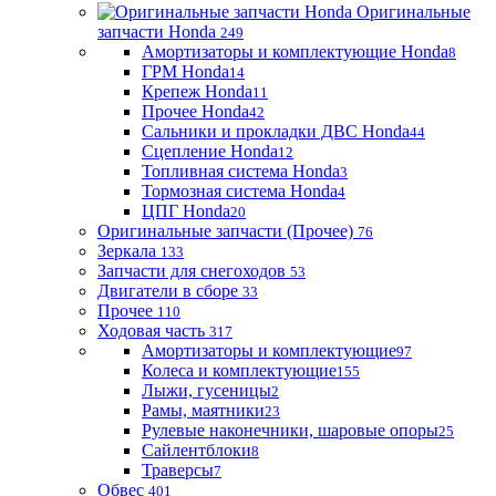
Оригинальные
запчасти Honda
249
Амортизаторы и комплектующие Honda
8
ГРМ Honda
14
Крепеж Honda
11
Прочее Honda
42
Сальники и прокладки ДВС Honda
44
Сцепление Honda
12
Топливная система Honda
3
Тормозная система Honda
4
ЦПГ Honda
20
Оригинальные запчасти (Прочее)
76
Зеркала
133
Запчасти для снегоходов
53
Двигатели в сборе
33
Прочее
110
Ходовая часть
317
Амортизаторы и комплектующие
97
Колеса и комплектующие
155
Лыжи, гусеницы
2
Рамы, маятники
23
Рулевые наконечники, шаровые опоры
25
Сайлентблоки
8
Траверсы
7
Обвес
401