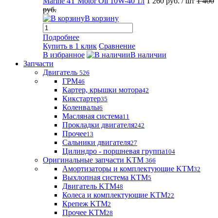
Marine 4T Motor Oil 10W-40 1л
1 260 руб.
/ шт
1 400
руб.
В корзину
Подробнее
Купить в 1 клик
Сравнение
В избранное
В наличии
Запчасти
Двигатель
526
ГРМ
46
Картер, крышки мотора
42
Кикстартер
35
Коленвалы
6
Масляная система
11
Прокладки двигателя
242
Прочее
13
Сальники двигателя
27
Цилиндро - поршневая группа
104
Оригинальные запчасти KTM
366
Амортизаторы и комплектующие KTM
32
Выхлопная система KTM
5
Двигатель KTM
48
Колеса и комплектующие KTM
22
Крепеж KTM
2
Прочее KTM
28