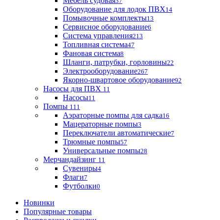
Мебель судовая
37
Оборудование для лодок ПВХ
14
Помывочные комплекты
13
Сервисное оборудование
6
Система управления
213
Топливная система
47
Фановая система
8
Шланги, патрубки, горловины
22
Электрооборудование
267
Якорно-швартовое оборудование
92
Насосы для ПВХ
11
Насосы
11
Помпы
111
Аэраторные помпы для садка
16
Мацераторные помпы
3
Переключатели автоматические
7
Трюмные помпы
57
Универсальные помпы
28
Мерчандайзинг
11
Сувениры
4
Флаги
7
Футболки
0
Новинки
Популярные товары