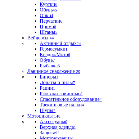
Куртки
6
Обувь
45
Очки
4
Перчатки
6
Промо
0
Штаны
5
Вейдерсы
44
Активный отдых
24
Гермосумки
1
Квадро/Мото
6
Обувь
7
Рыбалка
6
Лавинное снаряжение
29
Биперы
3
Лопаты и пилы
7
Рации
1
Рюкзаки лавинные
8
Спасательное оборудование
4
Трекинговые палки
4
Щупы
2
Мотоциклы
140
Аксессуары
0
Верхняя одежда
1
Защита
93
Моторюкзаки
10