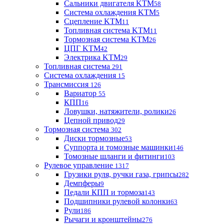
Сальники двигателя KTM
58
Система охлаждения KTM
5
Сцепление KTM
11
Топливная система KTM
11
Тормозная система KTM
26
ЦПГ KTM
42
Электрика KTM
29
Топливная система
291
Система охлаждения
15
Трансмиссия
126
Вариатор
55
КПП
16
Ловушки, натяжители, ролики
26
Цепной привод
29
Тормозная система
302
Диски тормозные
53
Суппорта и томозные машинки
146
Томозные шланги и фитинги
103
Рулевое управление
1317
Грузики руля, ручки газа, грипсы
282
Демпферы
9
Педали КПП и тормоза
143
Подшипники рулевой колонки
63
Рули
186
Рычаги и кронштейны
276