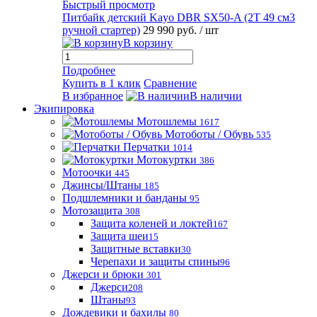
Быстрый просмотр
Питбайк детский Kayo DBR SX50-A (2T 49 см3
ручной стартер)
29 990 руб.
/ шт
В корзину
Подробнее
Купить в 1 клик
Сравнение
В избранное
В наличии
Экипировка
Мотошлемы
1617
Мотоботы / Обувь
535
Перчатки
1014
Мотокуртки
386
Мотоочки
445
Джинсы/Штаны
185
Подшлемники и банданы
95
Мотозащита
308
Защита коленей и локтей
167
Защита шеи
15
Защитные вставки
30
Черепахи и защиты спины
96
Джерси и брюки
301
Джерси
208
Штаны
93
Дождевики и бахилы
80