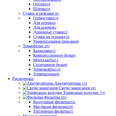
Оптика
18
Шлемы
18
Сумки и рюкзаки
66
Гермосумки
19
Для оптики
4
Для шлемов
2
Дорожные сумки
22
Сумки на технику
10
Универсальные рюкзаки
9
Термобелье
293
Балаклавы
53
Компрессионное белье
8
Моносьюты
13
Спортивное белье
0
Термокофты
120
Термоштаны
99
Расходники
Аккумуляторы
152
Свечи зажигания
183
Тормозные колодки
716
Фильтры
603
Воздушные фильтры
392
Масляные фильтры
180
Топливные фильтры
31
Масла и смазки