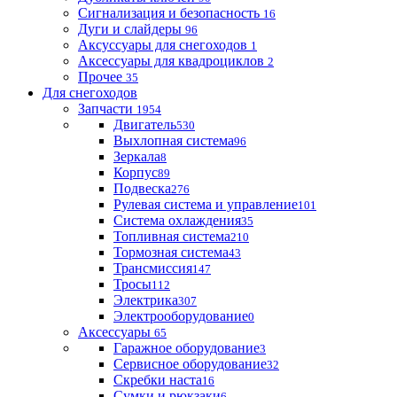
Сигнализация и безопасность
16
Дуги и слайдеры
96
Аксуссуары для снегоходов
1
Аксессуары для квадроциклов
2
Прочее
35
Для снегоходов
Запчасти
1954
Двигатель
530
Выхлопная система
96
Зеркала
8
Корпус
89
Подвеска
276
Рулевая система и управление
101
Система охлаждения
35
Топливная система
210
Тормозная система
43
Трансмиссия
147
Тросы
112
Электрика
307
Электрооборудование
0
Аксессуары
65
Гаражное оборудование
3
Сервисное оборудование
32
Скребки наста
16
Сумки и рюкзаки
6