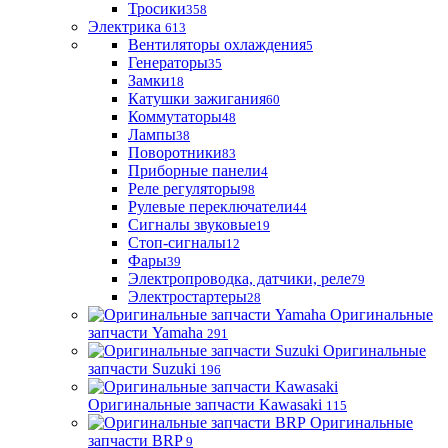
Тросики
358
Электрика
613
Вентиляторы охлаждения
5
Генераторы
35
Замки
18
Катушки зажигания
60
Коммутаторы
48
Лампы
38
Поворотники
83
Приборные панели
4
Реле регуляторы
98
Рулевые переключатели
44
Сигналы звуковые
19
Стоп-сигналы
12
Фары
39
Электропроводка, датчики, реле
79
Электростартеры
28
Оригинальные
запчасти Yamaha
291
Оригинальные
запчасти Suzuki
196
Оригинальные запчасти Kawasaki
115
Оригинальные
запчасти BRP
9