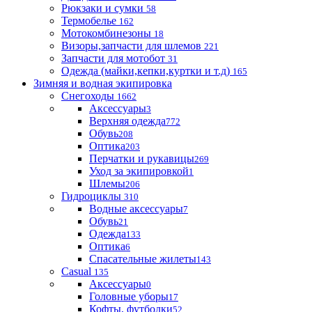
Рюкзаки и сумки
58
Термобелье
162
Мотокомбинезоны
18
Визоры,запчасти для шлемов
221
Запчасти для мотобот
31
Одежда (майки,кепки,куртки и т.д)
165
Зимняя и водная экипировка
Снегоходы
1662
Аксессуары
3
Верхняя одежда
772
Обувь
208
Оптика
203
Перчатки и рукавицы
269
Уход за экипировкой
1
Шлемы
206
Гидроциклы
310
Водные аксессуары
7
Обувь
21
Одежда
133
Оптика
6
Спасательные жилеты
143
Casual
135
Аксессуары
0
Головные уборы
17
Кофты, футболки
52