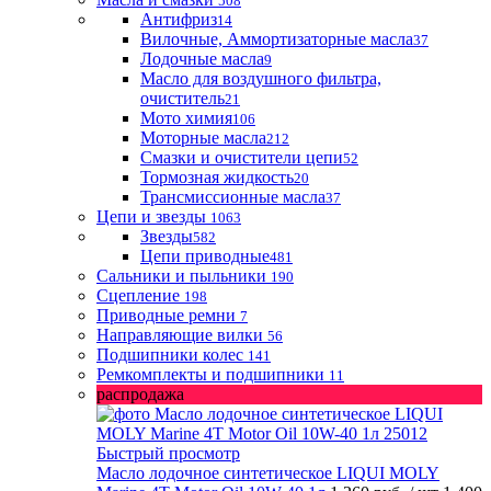
508
Антифриз
14
Вилочные, Аммортизаторные масла
37
Лодочные масла
9
Масло для воздушного фильтра,
очиститель
21
Мото химия
106
Моторные масла
212
Смазки и очистители цепи
52
Тормозная жидкость
20
Трансмиссионные масла
37
Цепи и звезды
1063
Звезды
582
Цепи приводные
481
Сальники и пыльники
190
Сцепление
198
Приводные ремни
7
Направляющие вилки
56
Подшипники колес
141
Ремкомплекты и подшипники
11
распродажа
Быстрый просмотр
Масло лодочное синтетическое LIQUI MOLY