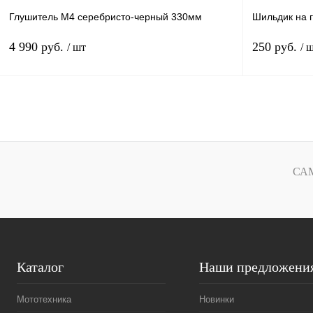
Глушитель M4 серебристо-черный 330мм
Шильдик на 
4 990 руб.
250 руб.
/ шт
/ 
В корзину
Купить в 1 клик
Сравнение
Купить в 1 к
В избранное
В
В избранное
СА
наличии
Каталог
Наши предложени
Мототехника
Новинки