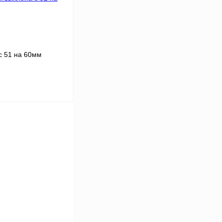
аличии
с 51 на 60мм
В корзину
Сравнение
В
аличии