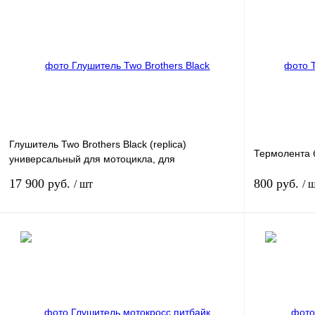
Глушитель Two Brothers Black (replica)
Термолента б
универсальный для мотоцикла, для
квадроцикла 490мм
17 900 руб.
800 руб.
/ шт
/ 
В корзину
Купить в 1 клик
Сравнение
Купить в 1 к
В избранное
В
В избранное