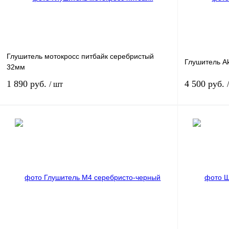
наличии
Глушитель мотокросс питбайк серебристый
Глушитель Akr
32мм
1 890 руб.
4 500 руб.
/ шт
В корзину
Купить в 1 клик
Сравнение
Купить в 1 к
В избранное
В
В избранное
наличии