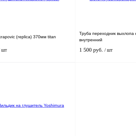
наличии
н
Труба переходник выхлопа 
apovic (replica) 370мм titan
внутренний
1 500 руб.
/ шт
/ шт
В корзину
лик
Сравнение
Купить в 1 клик
В
В избранное
наличии
н