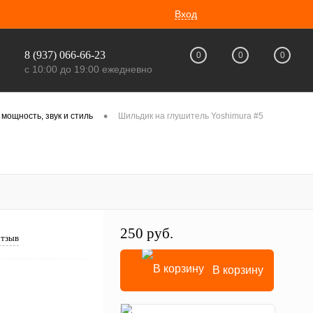
Вход
8 (937) 066-66-23
0
0
0
с 10:00 до 19:00 ежедневно
•
ощность, звук и стиль
Шильдик на глушитель Yoshimura #5
250 руб.
отзыв
В корзину