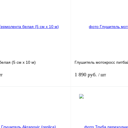
елая (5 см х 10 м)
Глушитель мотокросс питба
1 890 руб.
шт
/ шт
В корзину
лик
Сравнение
Купить в 1 клик
В
В избранное