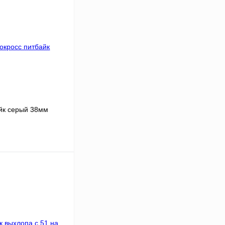
йк серый 38мм
В корзину
Сравнение
В