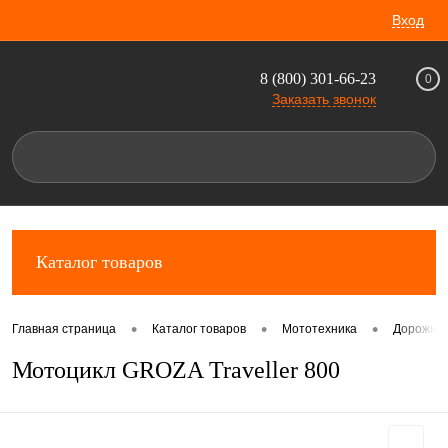
Вход
8 (800) 301-66-23
0
Заказать звонок
Каталог товаров
•
•
•
Главная страница
Каталог товаров
Мототехника
Дорожны
Мотоцикл GROZA Traveller 800