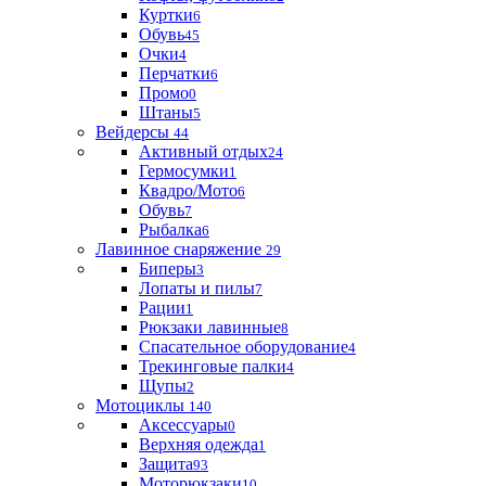
Куртки
6
Обувь
45
Очки
4
Перчатки
6
Промо
0
Штаны
5
Вейдерсы
44
Активный отдых
24
Гермосумки
1
Квадро/Мото
6
Обувь
7
Рыбалка
6
Лавинное снаряжение
29
Биперы
3
Лопаты и пилы
7
Рации
1
Рюкзаки лавинные
8
Спасательное оборудование
4
Трекинговые палки
4
Щупы
2
Мотоциклы
140
Аксессуары
0
Верхняя одежда
1
Защита
93
Моторюкзаки
10