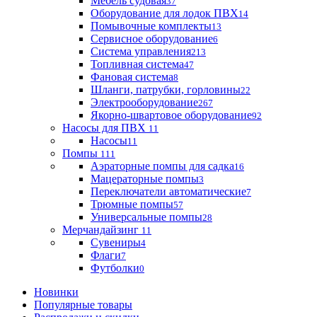
Мебель судовая
37
Оборудование для лодок ПВХ
14
Помывочные комплекты
13
Сервисное оборудование
6
Система управления
213
Топливная система
47
Фановая система
8
Шланги, патрубки, горловины
22
Электрооборудование
267
Якорно-швартовое оборудование
92
Насосы для ПВХ
11
Насосы
11
Помпы
111
Аэраторные помпы для садка
16
Мацераторные помпы
3
Переключатели автоматические
7
Трюмные помпы
57
Универсальные помпы
28
Мерчандайзинг
11
Сувениры
4
Флаги
7
Футболки
0
Новинки
Популярные товары