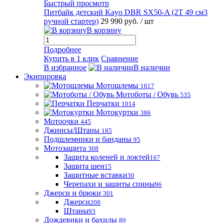
Быстрый просмотр
Питбайк детский Kayo DBR SX50-A (2T 49 см3
ручной стартер)
29 990 руб.
/ шт
В корзину
Подробнее
Купить в 1 клик
Сравнение
В избранное
В наличии
Экипировка
Мотошлемы
1617
Мотоботы / Обувь
535
Перчатки
1014
Мотокуртки
386
Мотоочки
445
Джинсы/Штаны
185
Подшлемники и банданы
95
Мотозащита
308
Защита коленей и локтей
167
Защита шеи
15
Защитные вставки
30
Черепахи и защиты спины
96
Джерси и брюки
301
Джерси
208
Штаны
93
Дождевики и бахилы
80