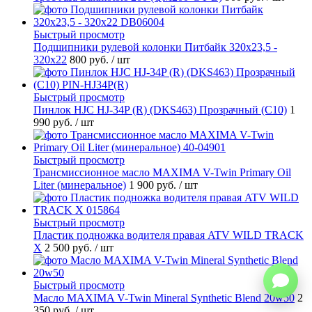
Быстрый просмотр
Подшипники рулевой колонки Питбайк 320x23,5 -
320x22
800 руб.
/ шт
Быстрый просмотр
Пинлок HJC HJ-34P (R) (DKS463) Прозрачный (C10)
1
990 руб.
/ шт
Быстрый просмотр
Трансмиссионное масло MAXIMA V-Twin Primary Oil
Liter (минеральное)
1 900 руб.
/ шт
Быстрый просмотр
Пластик подножка водителя правая ATV WILD TRACK
X
2 500 руб.
/ шт
Быстрый просмотр
Масло MAXIMA V-Twin Mineral Synthetic Blend 20w50
2
350 руб.
/ шт