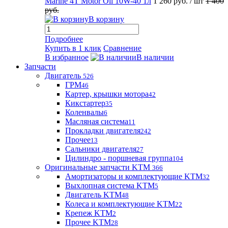
Marine 4T Motor Oil 10W-40 1л
1 260 руб.
/ шт
1 400
руб.
В корзину
Подробнее
Купить в 1 клик
Сравнение
В избранное
В наличии
Запчасти
Двигатель
526
ГРМ
46
Картер, крышки мотора
42
Кикстартер
35
Коленвалы
6
Масляная система
11
Прокладки двигателя
242
Прочее
13
Сальники двигателя
27
Цилиндро - поршневая группа
104
Оригинальные запчасти KTM
366
Амортизаторы и комплектующие KTM
32
Выхлопная система KTM
5
Двигатель KTM
48
Колеса и комплектующие KTM
22
Крепеж KTM
2
Прочее KTM
28