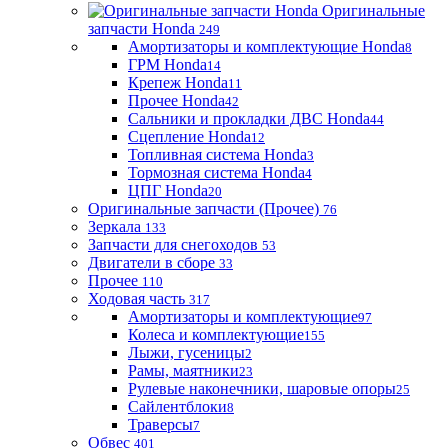
Оригинальные
запчасти Honda
249
Амортизаторы и комплектующие Honda
8
ГРМ Honda
14
Крепеж Honda
11
Прочее Honda
42
Сальники и прокладки ДВС Honda
44
Сцепление Honda
12
Топливная система Honda
3
Тормозная система Honda
4
ЦПГ Honda
20
Оригинальные запчасти (Прочее)
76
Зеркала
133
Запчасти для снегоходов
53
Двигатели в сборе
33
Прочее
110
Ходовая часть
317
Амортизаторы и комплектующие
97
Колеса и комплектующие
155
Лыжи, гусеницы
2
Рамы, маятники
23
Рулевые наконечники, шаровые опоры
25
Сайлентблоки
8
Траверсы
7
Обвес
401