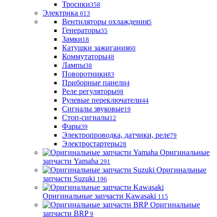
Тросики
358
Электрика
613
Вентиляторы охлаждения
5
Генераторы
35
Замки
18
Катушки зажигания
60
Коммутаторы
48
Лампы
38
Поворотники
83
Приборные панели
4
Реле регуляторы
98
Рулевые переключатели
44
Сигналы звуковые
19
Стоп-сигналы
12
Фары
39
Электропроводка, датчики, реле
79
Электростартеры
28
Оригинальные
запчасти Yamaha
291
Оригинальные
запчасти Suzuki
196
Оригинальные запчасти Kawasaki
115
Оригинальные
запчасти BRP
9