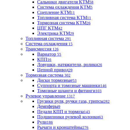
Сальники двигателя KTM
58
Система охлаждения KTM
5
Сцепление KTM
11
Топливная система KTM
11
Тормозная система KTM
26
ЦПГ KTM
42
Электрика KTM
29
Топливная система
291
Система охлаждения
15
Трансмиссия
126
Вариатор
55
КПП
16
Ловушки, натяжители, ролики
26
Цепной привод
29
Тормозная система
302
Диски тормозные
53
Суппорта и томозные машинки
146
Томозные шланги и фитинги
103
Рулевое управление
1317
Грузики руля, ручки газа, грипсы
282
Демпферы
9
Педали КПП и тормоза
143
Подшипники рулевой колонки
63
Рули
186
Рычаги и кронштейны
276