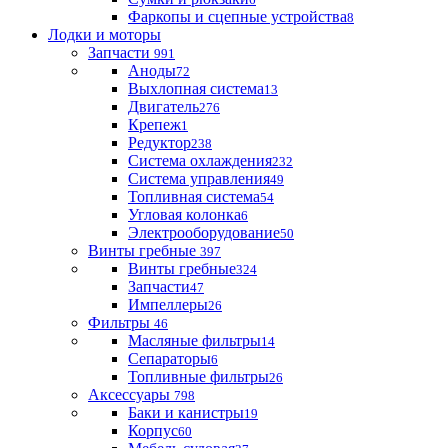
Фаркопы и сцепные устройства
8
Лодки и моторы
Запчасти
991
Аноды
72
Выхлопная система
13
Двигатель
276
Крепеж
1
Редуктор
238
Система охлаждения
232
Система управления
49
Топливная система
54
Угловая колонка
6
Электрооборудование
50
Винты гребные
397
Винты гребные
324
Запчасти
47
Импеллеры
26
Фильтры
46
Масляные фильтры
14
Сепараторы
6
Топливные фильтры
26
Аксессуары
798
Баки и канистры
19
Корпус
60