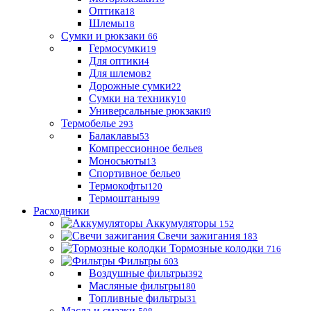
Оптика
18
Шлемы
18
Сумки и рюкзаки
66
Гермосумки
19
Для оптики
4
Для шлемов
2
Дорожные сумки
22
Сумки на технику
10
Универсальные рюкзаки
9
Термобелье
293
Балаклавы
53
Компрессионное белье
8
Моносьюты
13
Спортивное белье
0
Термокофты
120
Термоштаны
99
Расходники
Аккумуляторы
152
Свечи зажигания
183
Тормозные колодки
716
Фильтры
603
Воздушные фильтры
392
Масляные фильтры
180
Топливные фильтры
31
Масла и смазки