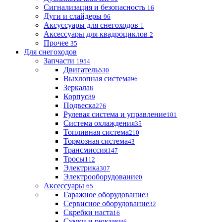
Сигнализация и безопасность
16
Дуги и слайдеры
96
Аксуссуары для снегоходов
1
Аксессуары для квадроциклов
2
Прочее
35
Для снегоходов
Запчасти
1954
Двигатель
530
Выхлопная система
96
Зеркала
8
Корпус
89
Подвеска
276
Рулевая система и управление
101
Система охлаждения
35
Топливная система
210
Тормозная система
43
Трансмиссия
147
Тросы
112
Электрика
307
Электрооборудование
0
Аксессуары
65
Гаражное оборудование
3
Сервисное оборудование
32
Скребки наста
16
Сумки и рюкзаки
6