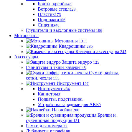
Болты, крепёж
46
Ветровые стекла
28
Пластик
173
Подножки
106
Сидения
48
Глушители и выхлопные системы
106
Моторезина
Мотошины
1311
Квадрошины
285
Камеры и аксессуары
245
Аксессуары
Защита эндуро
125
Гарнитуры и экшн-камеры
48
Сумки, кофры,
сетки, чехлы
111
Инструмент
157
Инструменты
84
Канистры
3
Подкаты, подставки
61
Устройства зарядные для АКБ
9
Наклейки
206
Брелки и
сувенирная продукция
131
Рамки для номера
22
Дубликаты ключей
90