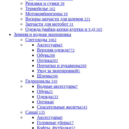
Рюкзаки и сумки
58
Термобелье
162
Мотокомбинезоны
18
Визоры,запчасти для шлемов
221
Запчасти для мотобот
31
Одежда (майки,кепки,куртки и т.д)
165
Зимняя и водная экипировка
Снегоходы
1662
Аксессуары
3
Верхняя одежда
772
Обувь
208
Оптика
203
Перчатки и рукавицы
269
Уход за экипировкой
1
Шлемы
206
Гидроциклы
310
Водные аксессуары
7
Обувь
21
Одежда
133
Оптика
6
Спасательные жилеты
143
Casual
135
Аксессуары
0
Головные уборы
17
Кофты, футболки
52