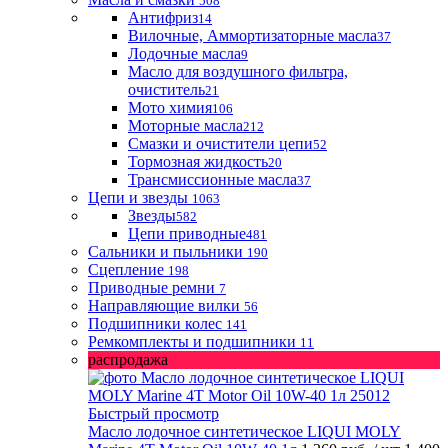
508
Антифриз
14
Вилочные, Аммортизаторные масла
37
Лодочные масла
9
Масло для воздушного фильтра,
очиститель
21
Мото химия
106
Моторные масла
212
Смазки и очистители цепи
52
Тормозная жидкость
20
Трансмиссионные масла
37
Цепи и звезды
1063
Звезды
582
Цепи приводные
481
Сальники и пыльники
190
Сцепление
198
Приводные ремни
7
Направляющие вилки
56
Подшипники колес
141
Ремкомплекты и подшипники
11
распродажа
Быстрый просмотр
Масло лодочное синтетическое LIQUI MOLY