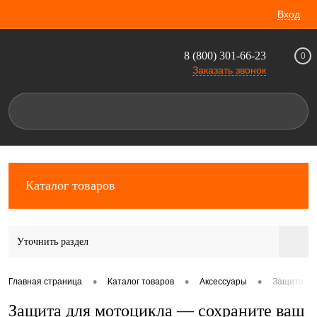
Вход
8 (800) 301-66-23
0
Заказать звонок
Каталог товаров
Уточнить раздел
•
•
•
Главная страница
Каталог товаров
Аксессуары
Защита дл
Защита для мотоцикла — сохраните ваш