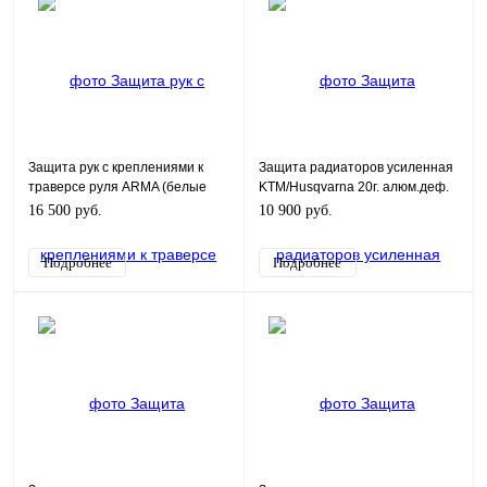
Защита рук с креплениями к
Защита радиаторов усиленная
траверсе руля ARMA (белые
KTM/Husqvarna 20г. алюм.деф.
щитки)
ARMA
16 500 руб.
10 900 руб.
Подробнее
Подробнее