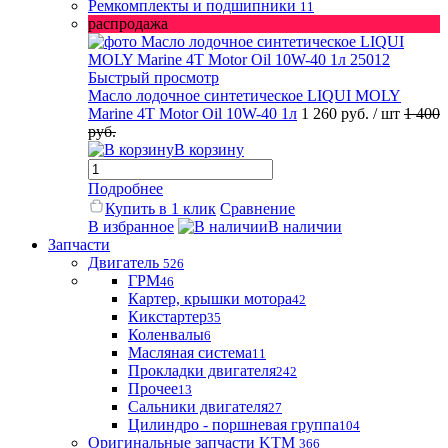
Ремкомплекты и подшипники
11
распродажа
Быстрый просмотр
Масло лодочное синтетическое LIQUI MOLY
Marine 4T Motor Oil 10W-40 1л
1 260 руб.
/ шт
1 400
руб.
В корзину
Подробнее
Купить в 1 клик
Сравнение
В избранное
В наличии
Запчасти
Двигатель
526
ГРМ
46
Картер, крышки мотора
42
Кикстартер
35
Коленвалы
6
Масляная система
11
Прокладки двигателя
242
Прочее
13
Сальники двигателя
27
Цилиндро - поршневая группа
104
Оригинальные запчасти KTM
366