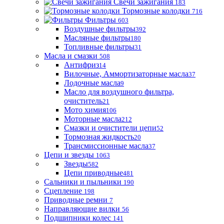
Свечи зажигания
183
Тормозные колодки
716
Фильтры
603
Воздушные фильтры
392
Масляные фильтры
180
Топливные фильтры
31
Масла и смазки
508
Антифриз
14
Вилочные, Аммортизаторные масла
37
Лодочные масла
9
Масло для воздушного фильтра,
очиститель
21
Мото химия
106
Моторные масла
212
Смазки и очистители цепи
52
Тормозная жидкость
20
Трансмиссионные масла
37
Цепи и звезды
1063
Звезды
582
Цепи приводные
481
Сальники и пыльники
190
Сцепление
198
Приводные ремни
7
Направляющие вилки
56
Подшипники колес
141