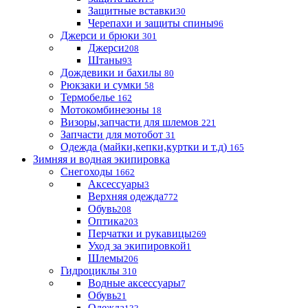
Защитные вставки
30
Черепахи и защиты спины
96
Джерси и брюки
301
Джерси
208
Штаны
93
Дождевики и бахилы
80
Рюкзаки и сумки
58
Термобелье
162
Мотокомбинезоны
18
Визоры,запчасти для шлемов
221
Запчасти для мотобот
31
Одежда (майки,кепки,куртки и т.д)
165
Зимняя и водная экипировка
Снегоходы
1662
Аксессуары
3
Верхняя одежда
772
Обувь
208
Оптика
203
Перчатки и рукавицы
269
Уход за экипировкой
1
Шлемы
206
Гидроциклы
310
Водные аксессуары
7
Обувь
21
Одежда