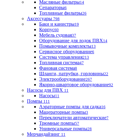
Масляные фильтры
14
Сепараторы
6
Топливные фильтры
26
Аксессуары
798
Баки и канистры
19
Корпус
60
Мебель судовая
37
Оборудование для лодок ПВХ
14
Помывочные комплекты
13
Сервисное оборудование
6
Система управления
213
Топливная система
47
Фановая система
8
Шланги, патрубки, горловины
22
Электрооборудование
267
Якорно-швартовое оборудование
92
Насосы для ПВХ
11
Насосы
11
Помпы
111
Аэраторные помпы для садка
16
Мацераторные помпы
3
Переключатели автоматические
7
Трюмные помпы
57
Универсальные помпы
28
Мерчандайзинг
11