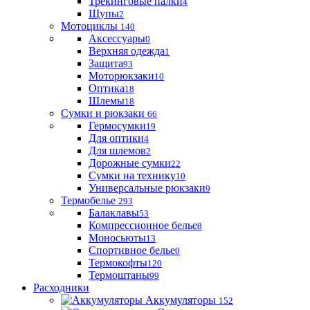
Трекинговые палки
4
Щупы
2
Мотоциклы
140
Аксессуары
0
Верхняя одежда
1
Защита
93
Моторюкзаки
10
Оптика
18
Шлемы
18
Сумки и рюкзаки
66
Гермосумки
19
Для оптики
4
Для шлемов
2
Дорожные сумки
22
Сумки на технику
10
Универсальные рюкзаки
9
Термобелье
293
Балаклавы
53
Компрессионное белье
8
Моносьюты
13
Спортивное белье
0
Термокофты
120
Термоштаны
99
Расходники
Аккумуляторы
152