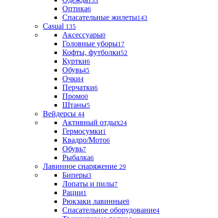
133
Оптика
6
Спасательные жилеты
143
Casual
135
Аксессуары
0
Головные уборы
17
Кофты, футболки
52
Куртки
6
Обувь
45
Очки
4
Перчатки
6
Промо
0
Штаны
5
Вейдерсы
44
Активный отдых
24
Гермосумки
1
Квадро/Мото
6
Обувь
7
Рыбалка
6
Лавинное снаряжение
29
Биперы
3
Лопаты и пилы
7
Рации
1
Рюкзаки лавинные
8
Спасательное оборудование
4