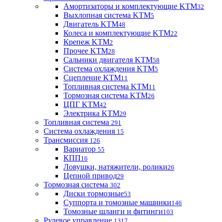
Амортизаторы и комплектующие KTM
32
Выхлопная система KTM
5
Двигатель KTM
48
Колеса и комплектующие KTM
22
Крепеж KTM
2
Прочее KTM
28
Сальники двигателя KTM
58
Система охлаждения KTM
5
Сцепление KTM
11
Топливная система KTM
11
Тормозная система KTM
26
ЦПГ KTM
42
Электрика KTM
29
Топливная система
291
Система охлаждения
15
Трансмиссия
126
Вариатор
55
КПП
16
Ловушки, натяжители, ролики
26
Цепной привод
29
Тормозная система
302
Диски тормозные
53
Суппорта и томозные машинки
146
Томозные шланги и фитинги
103
Рулевое управление
1317