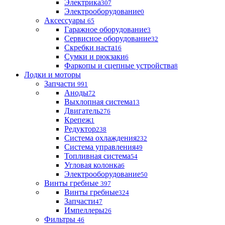
Электрика
307
Электрооборудование
0
Аксессуары
65
Гаражное оборудование
3
Сервисное оборудование
32
Скребки наста
16
Сумки и рюкзаки
6
Фаркопы и сцепные устройства
8
Лодки и моторы
Запчасти
991
Аноды
72
Выхлопная система
13
Двигатель
276
Крепеж
1
Редуктор
238
Система охлаждения
232
Система управления
49
Топливная система
54
Угловая колонка
6
Электрооборудование
50
Винты гребные
397
Винты гребные
324
Запчасти
47
Импеллеры
26
Фильтры
46