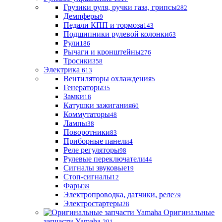
Грузики руля, ручки газа, грипсы
282
Демпферы
9
Педали КПП и тормоза
143
Подшипники рулевой колонки
63
Рули
186
Рычаги и кронштейны
276
Тросики
358
Электрика
613
Вентиляторы охлаждения
5
Генераторы
35
Замки
18
Катушки зажигания
60
Коммутаторы
48
Лампы
38
Поворотники
83
Приборные панели
4
Реле регуляторы
98
Рулевые переключатели
44
Сигналы звуковые
19
Стоп-сигналы
12
Фары
39
Электропроводка, датчики, реле
79
Электростартеры
28
Оригинальные
запчасти Yamaha
291