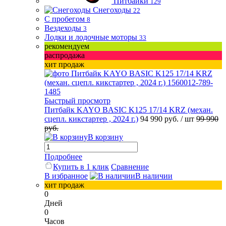
Питбайки
129
Снегоходы
22
С пробегом
8
Вездеходы
3
Лодки и лодочные моторы
33
рекомендуем
распродажа
хит продаж
Быстрый просмотр
Питбайк KAYO BASIC K125 17/14 KRZ (механ.
сцепл. кикстартер , 2024 г.)
94 990 руб.
/ шт
99 990
руб.
В корзину
Подробнее
Купить в 1 клик
Сравнение
В избранное
В наличии
хит продаж
0
Дней
0
Часов