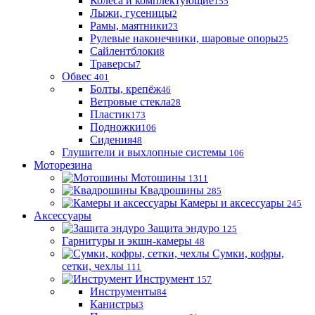
Колеса и комплектующие
155
Лыжи, гусеницы
2
Рамы, маятники
23
Рулевые наконечники, шаровые опоры
25
Сайлентблоки
8
Траверсы
7
Обвес
401
Болты, крепёж
46
Ветровые стекла
28
Пластик
173
Подножки
106
Сидения
48
Глушители и выхлопные системы
106
Моторезина
Мотошины
1311
Квадрошины
285
Камеры и аксессуары
245
Аксессуары
Защита эндуро
125
Гарнитуры и экшн-камеры
48
Сумки, кофры,
сетки, чехлы
111
Инструмент
157
Инструменты
84
Канистры
3