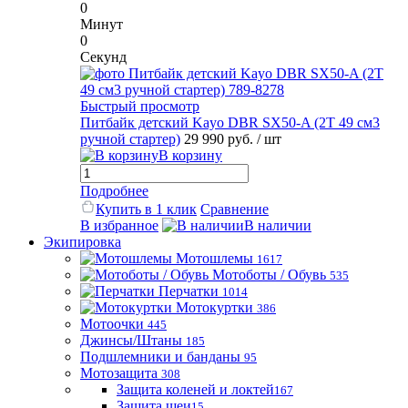
0
Минут
0
Секунд
Быстрый просмотр
Питбайк детский Kayo DBR SX50-A (2T 49 см3
ручной стартер)
29 990 руб.
/ шт
В корзину
Подробнее
Купить в 1 клик
Сравнение
В избранное
В наличии
Экипировка
Мотошлемы
1617
Мотоботы / Обувь
535
Перчатки
1014
Мотокуртки
386
Мотоочки
445
Джинсы/Штаны
185
Подшлемники и банданы
95
Мотозащита
308
Защита коленей и локтей
167
Защита шеи
15