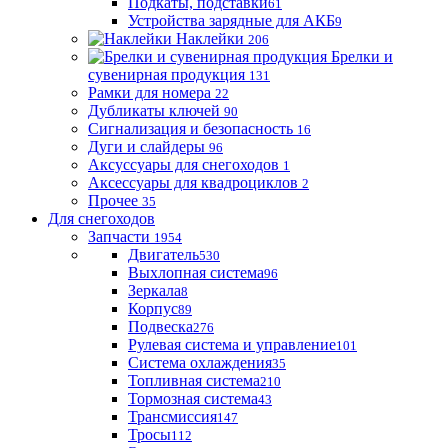
Подкаты, подставки
61
Устройства зарядные для АКБ
9
Наклейки
206
Брелки и
сувенирная продукция
131
Рамки для номера
22
Дубликаты ключей
90
Сигнализация и безопасность
16
Дуги и слайдеры
96
Аксуссуары для снегоходов
1
Аксессуары для квадроциклов
2
Прочее
35
Для снегоходов
Запчасти
1954
Двигатель
530
Выхлопная система
96
Зеркала
8
Корпус
89
Подвеска
276
Рулевая система и управление
101
Система охлаждения
35
Топливная система
210
Тормозная система
43
Трансмиссия
147
Тросы
112