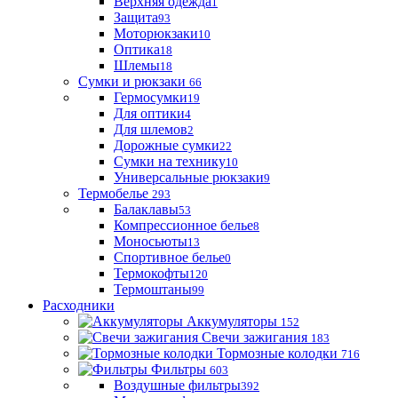
Верхняя одежда
1
Защита
93
Моторюкзаки
10
Оптика
18
Шлемы
18
Сумки и рюкзаки
66
Гермосумки
19
Для оптики
4
Для шлемов
2
Дорожные сумки
22
Сумки на технику
10
Универсальные рюкзаки
9
Термобелье
293
Балаклавы
53
Компрессионное белье
8
Моносьюты
13
Спортивное белье
0
Термокофты
120
Термоштаны
99
Расходники
Аккумуляторы
152
Свечи зажигания
183
Тормозные колодки
716
Фильтры
603
Воздушные фильтры
392