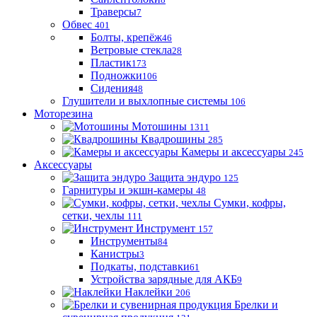
Траверсы
7
Обвес
401
Болты, крепёж
46
Ветровые стекла
28
Пластик
173
Подножки
106
Сидения
48
Глушители и выхлопные системы
106
Моторезина
Мотошины
1311
Квадрошины
285
Камеры и аксессуары
245
Аксессуары
Защита эндуро
125
Гарнитуры и экшн-камеры
48
Сумки, кофры,
сетки, чехлы
111
Инструмент
157
Инструменты
84
Канистры
3
Подкаты, подставки
61
Устройства зарядные для АКБ
9
Наклейки
206
Брелки и