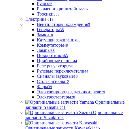
Рули
186
Рычаги и кронштейны
276
Тросики
358
Электрика
613
Вентиляторы охлаждения
5
Генераторы
35
Замки
18
Катушки зажигания
60
Коммутаторы
48
Лампы
38
Поворотники
83
Приборные панели
4
Реле регуляторы
98
Рулевые переключатели
44
Сигналы звуковые
19
Стоп-сигналы
12
Фары
39
Электропроводка, датчики, реле
79
Электростартеры
28
Оригинальные
запчасти Yamaha
291
Оригинальные
запчасти Suzuki
196
Оригинальные запчасти Kawasaki
115