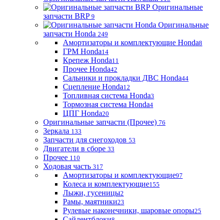
Оригинальные
запчасти BRP
9
Оригинальные
запчасти Honda
249
Амортизаторы и комплектующие Honda
8
ГРМ Honda
14
Крепеж Honda
11
Прочее Honda
42
Сальники и прокладки ДВС Honda
44
Сцепление Honda
12
Топливная система Honda
3
Тормозная система Honda
4
ЦПГ Honda
20
Оригинальные запчасти (Прочее)
76
Зеркала
133
Запчасти для снегоходов
53
Двигатели в сборе
33
Прочее
110
Ходовая часть
317
Амортизаторы и комплектующие
97
Колеса и комплектующие
155
Лыжи, гусеницы
2
Рамы, маятники
23
Рулевые наконечники, шаровые опоры
25
Сайлентблоки
8