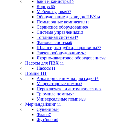
Баки и канистры
19
Корпус
60
Мебель судовая
37
Оборудование для лодок ПВХ
14
Помывочные комплекты
13
Сервисное оборудование
6
Система управления
213
Топливная система
47
Фановая система
8
Шланги, патрубки, горловины
22
Электрооборудование
267
Якорно-швартовое оборудование
92
Насосы для ПВХ
11
Насосы
11
Помпы
111
Аэраторные помпы для садка
16
Мацераторные помпы
3
Переключатели автоматические
7
Трюмные помпы
57
Универсальные помпы
28
Мерчандайзинг
11
Сувениры
4
Флаги
7
Футболки
0