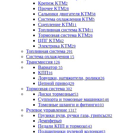
Крепеж KTM
2
Прочее KTM
28
Сальники двигателя KTM
58
Система охлаждения KTM
5
Сцепление KTM
11
Топливная система KTM
11
Тормозная система KTM
26
ЦПГ KTM
42
Электрика KTM
29
Топливная система
291
Система охлаждения
15
Трансмиссия
126
Вариатор
55
КПП
16
Ловушки, натяжители, ролики
26
Цепной привод
29
Тормозная система
302
Диски тормозные
53
Суппорта и томозные машинки
146
Томозные шланги и фитинги
103
Рулевое управление
1317
Грузики руля, ручки газа, грипсы
282
Демпферы
9
Педали КПП и тормоза
143
Подшипники рулевой колонки
63