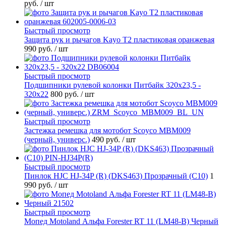
руб.
/ шт
Быстрый просмотр
Защита рук и рычагов Kayo T2 пластиковая оранжевая
990 руб.
/ шт
Быстрый просмотр
Подшипники рулевой колонки Питбайк 320x23,5 -
320x22
800 руб.
/ шт
Быстрый просмотр
Застежка ремешка для мотобот Scoyco MBM009
(черный, универс.)
490 руб.
/ шт
Быстрый просмотр
Пинлок HJC HJ-34P (R) (DKS463) Прозрачный (C10)
1
990 руб.
/ шт
Быстрый просмотр
Мопед Motoland Альфа Forester RT 11 (LM48-B) Черный