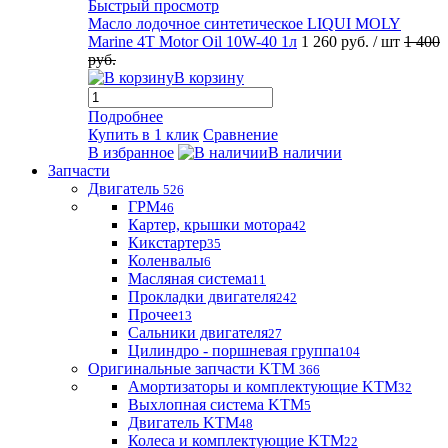
Быстрый просмотр
Масло лодочное синтетическое LIQUI MOLY
Marine 4T Motor Oil 10W-40 1л
1 260 руб.
/ шт
1 400
руб.
В корзину
Подробнее
Купить в 1 клик
Сравнение
В избранное
В наличии
Запчасти
Двигатель
526
ГРМ
46
Картер, крышки мотора
42
Кикстартер
35
Коленвалы
6
Масляная система
11
Прокладки двигателя
242
Прочее
13
Сальники двигателя
27
Цилиндро - поршневая группа
104
Оригинальные запчасти KTM
366
Амортизаторы и комплектующие KTM
32
Выхлопная система KTM
5
Двигатель KTM
48
Колеса и комплектующие KTM
22