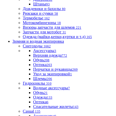
Штаны
93
Дождевики и бахилы
80
Рюкзаки и сумки
58
Термобелье
162
Мотокомбинезоны
18
Визоры,запчасти для шлемов
221
Запчасти для мотобот
31
Одежда (майки,кепки,куртки и т.д)
165
Зимняя и водная экипировка
Снегоходы
1662
Аксессуары
3
Верхняя одежда
772
Обувь
208
Оптика
203
Перчатки и рукавицы
269
Уход за экипировкой
1
Шлемы
206
Гидроциклы
310
Водные аксессуары
7
Обувь
21
Одежда
133
Оптика
6
Спасательные жилеты
143
Casual
135
Аксессуары