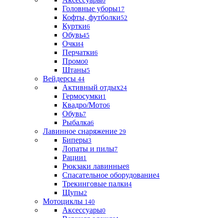
0
Головные уборы
17
Кофты, футболки
52
Куртки
6
Обувь
45
Очки
4
Перчатки
6
Промо
0
Штаны
5
Вейдерсы
44
Активный отдых
24
Гермосумки
1
Квадро/Мото
6
Обувь
7
Рыбалка
6
Лавинное снаряжение
29
Биперы
3
Лопаты и пилы
7
Рации
1
Рюкзаки лавинные
8
Спасательное оборудование
4
Трекинговые палки
4
Щупы
2
Мотоциклы
140
Аксессуары
0