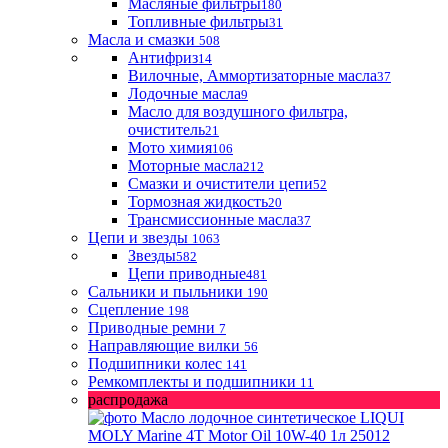
Масляные фильтры
180
Топливные фильтры
31
Масла и смазки
508
Антифриз
14
Вилочные, Аммортизаторные масла
37
Лодочные масла
9
Масло для воздушного фильтра,
очиститель
21
Мото химия
106
Моторные масла
212
Смазки и очистители цепи
52
Тормозная жидкость
20
Трансмиссионные масла
37
Цепи и звезды
1063
Звезды
582
Цепи приводные
481
Сальники и пыльники
190
Сцепление
198
Приводные ремни
7
Направляющие вилки
56
Подшипники колес
141
Ремкомплекты и подшипники
11
распродажа