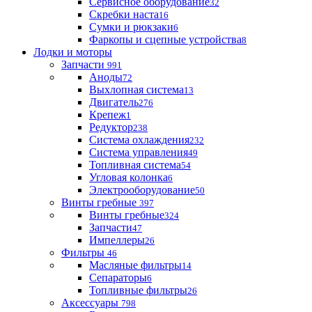
Сервисное оборудование
32
Скребки наста
16
Сумки и рюкзаки
6
Фаркопы и сцепные устройства
8
Лодки и моторы
Запчасти
991
Аноды
72
Выхлопная система
13
Двигатель
276
Крепеж
1
Редуктор
238
Система охлаждения
232
Система управления
49
Топливная система
54
Угловая колонка
6
Электрооборудование
50
Винты гребные
397
Винты гребные
324
Запчасти
47
Импеллеры
26
Фильтры
46
Масляные фильтры
14
Сепараторы
6
Топливные фильтры
26
Аксессуары
798