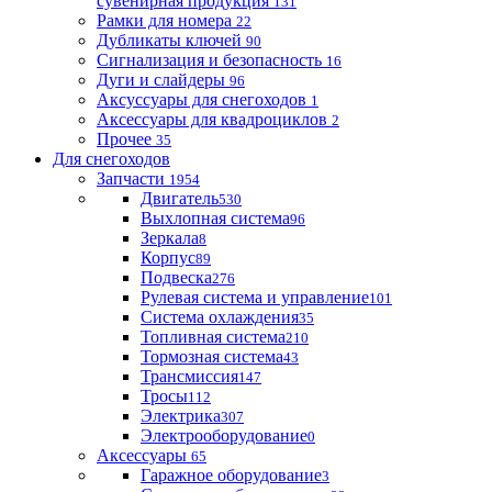
сувенирная продукция
131
Рамки для номера
22
Дубликаты ключей
90
Сигнализация и безопасность
16
Дуги и слайдеры
96
Аксуссуары для снегоходов
1
Аксессуары для квадроциклов
2
Прочее
35
Для снегоходов
Запчасти
1954
Двигатель
530
Выхлопная система
96
Зеркала
8
Корпус
89
Подвеска
276
Рулевая система и управление
101
Система охлаждения
35
Топливная система
210
Тормозная система
43
Трансмиссия
147
Тросы
112
Электрика
307
Электрооборудование
0
Аксессуары
65
Гаражное оборудование
3