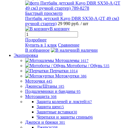
Быстрый просмотр
Питбайк детский Kayo DBR SX50-A (2T 49 см3
ручной стартер)
29 990 руб.
/ шт
В корзину
Подробнее
Купить в 1 клик
Сравнение
В избранное
В наличии
Экипировка
Мотошлемы
1617
Мотоботы / Обувь
535
Перчатки
1014
Мотокуртки
386
Мотоочки
445
Джинсы/Штаны
185
Подшлемники и банданы
95
Мотозащита
308
Защита коленей и локтей
167
Защита шеи
15
Защитные вставки
30
Черепахи и защиты спины
96
Джерси и брюки
301
Джерси
208