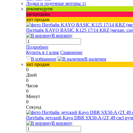
Лодки и лодочные моторы
33
рекомендуем
распродажа
хит продаж
Питбайк KAYO BASIC K125 17/14 KRZ (механ. сцепл.
В корзину
Подробнее
Купить в 1 клик
Сравнение
В избранное
В наличии
хит продаж
0
Дней
0
Часов
0
Минут
0
Секунд
Питбайк детский Kayo DBR SX50-A (2T 49 см3 ручн
В корзину