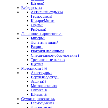
Штаны
5
Вейдерсы
44
Активный отдых
24
Гермосумки
1
Квадро/Мото
6
Обувь
7
Рыбалка
6
Лавинное снаряжение
29
Биперы
3
Лопаты и пилы
7
Рации
1
Рюкзаки лавинные
8
Спасательное оборудование
4
Трекинговые палки
4
Щупы
2
Мотоциклы
140
Аксессуары
0
Верхняя одежда
1
Защита
93
Моторюкзаки
10
Оптика
18
Шлемы
18
Сумки и рюкзаки
66
Гермосумки
19
Для оптики
4