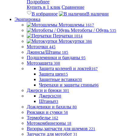
Подробнее
Купить в 1 клик
Сравнение
В избранное
В наличии
Экипировка
Мотошлемы
1617
Мотоботы / Обувь
535
Перчатки
1014
Мотокуртки
386
Мотоочки
445
Джинсы/Штаны
185
Подшлемники и банданы
95
Мотозащита
308
Защита коленей и локтей
167
Защита шеи
15
Защитные вставки
30
Черепахи и защиты спины
96
Джерси и брюки
301
Джерси
208
Штаны
93
Дождевики и бахилы
80
Рюкзаки и сумки
58
Термобелье
162
Мотокомбинезоны
18
Визоры,запчасти для шлемов
221
Запчасти для мотобот
31