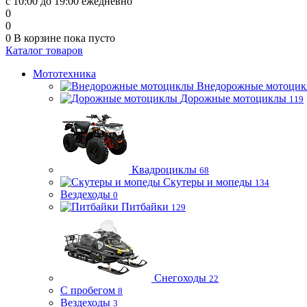
с 10:00 до 19:00 ежедневно
0
0
0
В корзине
пока пусто
Каталог товаров
Мототехника
Внедорожные мотоци
Дорожные мотоциклы
119
Квадроциклы
68
Скутеры и мопеды
134
Вездеходы
0
Питбайки
129
Снегоходы
22
С пробегом
8
Вездеходы
3