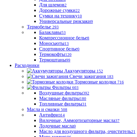
Для шлемов
2
Дорожные сумки
22
Сумки на технику
10
Универсальные рюкзаки
9
Термобелье
293
Балаклавы
53
Компрессионное белье
8
Моносьюты
13
Спортивное белье
0
Термокофты
120
Термоштаны
99
Расходники
Аккумуляторы
152
Свечи зажигания
183
Тормозные колодки
716
Фильтры
603
Воздушные фильтры
392
Масляные фильтры
180
Топливные фильтры
31
Масла и смазки
508
Антифриз
14
Вилочные, Аммортизаторные масла
37
Лодочные масла
9
Масло для воздушного фильтра, очиститель
21
Мото химия