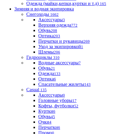
Одежда (майки,кепки,куртки и т.д)
165
Зимняя и водная экипировка
Снегоходы
1662
Аксессуары
3
Верхняя одежда
772
Обувь
208
Оптика
203
Перчатки и рукавицы
269
Уход за экипировкой
1
Шлемы
206
Гидроциклы
310
Водные аксессуары
7
Обувь
21
Одежда
133
Оптика
6
Спасательные жилеты
143
Casual
135
Аксессуары
0
Головные уборы
17
Кофты, футболки
52
Куртки
6
Обувь
45
Очки
4
Перчатки
6
Промо
0