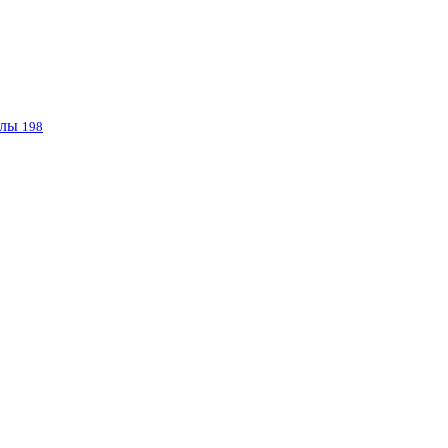
клы
198