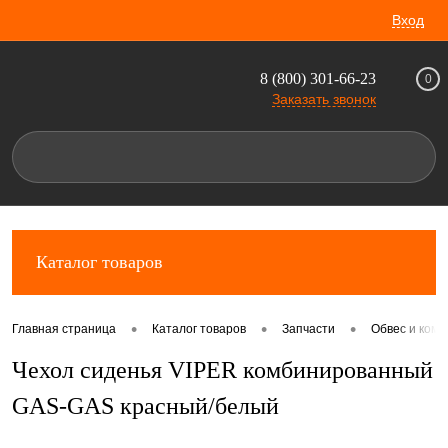
Вход
8 (800) 301-66-23
0
Заказать звонок
Каталог товаров
•
•
•
Главная страница
Каталог товаров
Запчасти
Обвес и комп
Чехол сиденья VIPER комбинированный
GAS-GAS красный/белый