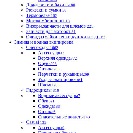
Дождевики и бахилы
80
Рюкзаки и сумки
58
Термобелье
162
Мотокомбинезоны
18
Визоры,запчасти для шлемов
221
Запчасти для мотобот
31
Одежда (майки,кепки,куртки и т.д)
165
Зимняя и водная экипировка
Снегоходы
1662
Аксессуары
3
Верхняя одежда
772
Обувь
208
Оптика
203
Перчатки и рукавицы
269
Уход за экипировкой
1
Шлемы
206
Гидроциклы
310
Водные аксессуары
7
Обувь
21
Одежда
133
Оптика
6
Спасательные жилеты
143
Casual
135
Аксессуары
0
Головные уборы