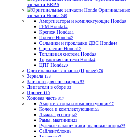
запчасти BRP
9
Оригинальные
запчасти Honda
249
Амортизаторы и комплектующие Honda
8
ГРМ Honda
14
Крепеж Honda
11
Прочее Honda
42
Сальники и прокладки ДВС Honda
44
Сцепление Honda
12
Топливная система Honda
3
Тормозная система Honda
4
ЦПГ Honda
20
Оригинальные запчасти (Прочее)
76
Зеркала
133
Запчасти для снегоходов
53
Двигатели в сборе
33
Прочее
110
Ходовая часть
317
Амортизаторы и комплектующие
97
Колеса и комплектующие
155
Лыжи, гусеницы
2
Рамы, маятники
23
Рулевые наконечники, шаровые опоры
25
Сайлентблоки
8
Траверсы
7