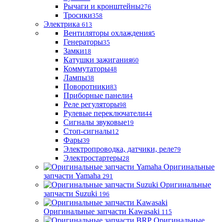
Рычаги и кронштейны
276
Тросики
358
Электрика
613
Вентиляторы охлаждения
5
Генераторы
35
Замки
18
Катушки зажигания
60
Коммутаторы
48
Лампы
38
Поворотники
83
Приборные панели
4
Реле регуляторы
98
Рулевые переключатели
44
Сигналы звуковые
19
Стоп-сигналы
12
Фары
39
Электропроводка, датчики, реле
79
Электростартеры
28
Оригинальные
запчасти Yamaha
291
Оригинальные
запчасти Suzuki
196
Оригинальные запчасти Kawasaki
115
Оригинальные