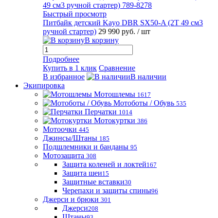
Быстрый просмотр
Питбайк детский Kayo DBR SX50-A (2T 49 см3
ручной стартер)
29 990 руб.
/ шт
В корзину
Подробнее
Купить в 1 клик
Сравнение
В избранное
В наличии
Экипировка
Мотошлемы
1617
Мотоботы / Обувь
535
Перчатки
1014
Мотокуртки
386
Мотоочки
445
Джинсы/Штаны
185
Подшлемники и банданы
95
Мотозащита
308
Защита коленей и локтей
167
Защита шеи
15
Защитные вставки
30
Черепахи и защиты спины
96
Джерси и брюки
301
Джерси
208
Штаны
93