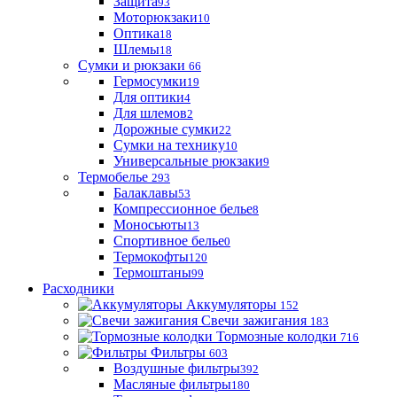
Защита
93
Моторюкзаки
10
Оптика
18
Шлемы
18
Сумки и рюкзаки
66
Гермосумки
19
Для оптики
4
Для шлемов
2
Дорожные сумки
22
Сумки на технику
10
Универсальные рюкзаки
9
Термобелье
293
Балаклавы
53
Компрессионное белье
8
Моносьюты
13
Спортивное белье
0
Термокофты
120
Термоштаны
99
Расходники
Аккумуляторы
152
Свечи зажигания
183
Тормозные колодки
716
Фильтры
603
Воздушные фильтры
392
Масляные фильтры
180