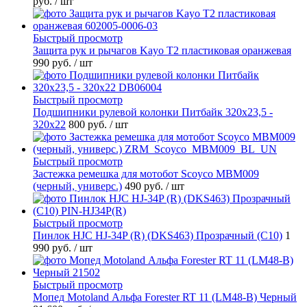
руб.
/ шт
Быстрый просмотр
Защита рук и рычагов Kayo T2 пластиковая оранжевая
990 руб.
/ шт
Быстрый просмотр
Подшипники рулевой колонки Питбайк 320x23,5 -
320x22
800 руб.
/ шт
Быстрый просмотр
Застежка ремешка для мотобот Scoyco MBM009
(черный, универс.)
490 руб.
/ шт
Быстрый просмотр
Пинлок HJC HJ-34P (R) (DKS463) Прозрачный (C10)
1
990 руб.
/ шт
Быстрый просмотр
Мопед Motoland Альфа Forester RT 11 (LM48-B) Черный