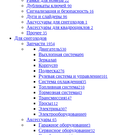
Рамки для номера
22
Дубликаты ключей
90
Сигнализация и безопасность
16
Дуги и слайдеры
96
Аксуссуары для снегоходов
1
Аксессуары для квадроциклов
2
Прочее
35
Для снегоходов
Запчасти
1954
Двигатель
530
Выхлопная система
96
Зеркала
8
Корпус
89
Подвеска
276
Рулевая система и управление
101
Система охлаждения
35
Топливная система
210
Тормозная система
43
Трансмиссия
147
Тросы
112
Электрика
307
Электрооборудование
0
Аксессуары
65
Гаражное оборудование
3
Сервисное оборудование
32