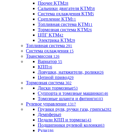
Прочее KTM
28
Сальники двигателя KTM
58
Система охлаждения KTM
5
Сцепление KTM
11
Топливная система KTM
11
Тормозная система KTM
26
ЦПГ KTM
42
Электрика KTM
29
Топливная система
291
Система охлаждения
15
Трансмиссия
126
Вариатор
55
КПП
16
Ловушки, натяжители, ролики
26
Цепной привод
29
Тормозная система
302
Диски тормозные
53
Суппорта и томозные машинки
146
Томозные шланги и фитинги
103
Рулевое управление
1317
Грузики руля, ручки газа, грипсы
282
Демпферы
9
Педали КПП и тормоза
143
Подшипники рулевой колонки
63
Рули
186