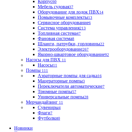
Корпус
60
Мебель судовая
37
Оборудование для лодок ПВХ
14
Помывочные комплекты
13
Сервисное оборудование
6
Система управления
213
Топливная система
47
Фановая система
8
Шланги, патрубки, горловины
22
Электрооборудование
267
Якорно-швартовое оборудование
92
Насосы для ПВХ
11
Насосы
11
Помпы
111
Аэраторные помпы для садка
16
Мацераторные помпы
3
Переключатели автоматические
7
Трюмные помпы
57
Универсальные помпы
28
Мерчандайзинг
11
Сувениры
4
Флаги
7
Футболки
0
Новинки