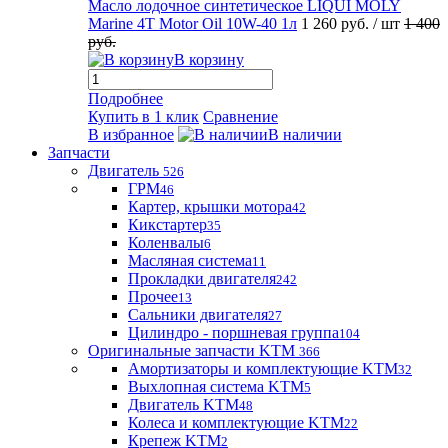
Масло лодочное синтетическое LIQUI MOLY
Marine 4T Motor Oil 10W-40 1л
1 260 руб.
/ шт
1 400
руб.
В корзину
Подробнее
Купить в 1 клик
Сравнение
В избранное
В наличии
Запчасти
Двигатель
526
ГРМ
46
Картер, крышки мотора
42
Кикстартер
35
Коленвалы
6
Масляная система
11
Прокладки двигателя
242
Прочее
13
Сальники двигателя
27
Цилиндро - поршневая группа
104
Оригинальные запчасти KTM
366
Амортизаторы и комплектующие KTM
32
Выхлопная система KTM
5
Двигатель KTM
48
Колеса и комплектующие KTM
22
Крепеж KTM
2