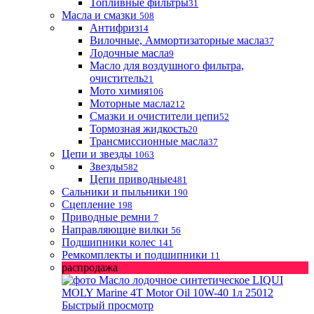
Топливные фильтры
31
Масла и смазки
508
Антифриз
14
Вилочные, Аммортизаторные масла
37
Лодочные масла
9
Масло для воздушного фильтра,
очиститель
21
Мото химия
106
Моторные масла
212
Смазки и очистители цепи
52
Тормозная жидкость
20
Трансмиссионные масла
37
Цепи и звезды
1063
Звезды
582
Цепи приводные
481
Сальники и пыльники
190
Сцепление
198
Приводные ремни
7
Направляющие вилки
56
Подшипники колес
141
Ремкомплекты и подшипники
11
распродажа
Быстрый просмотр