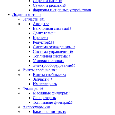
Скребки наста
16
Сумки и рюкзаки
6
Фаркопы и сцепные устройства
8
Лодки и моторы
Запчасти
991
Аноды
72
Выхлопная система
13
Двигатель
276
Крепеж
1
Редуктор
238
Система охлаждения
232
Система управления
49
Топливная система
54
Угловая колонка
6
Электрооборудование
50
Винты гребные
397
Винты гребные
324
Запчасти
47
Импеллеры
26
Фильтры
46
Масляные фильтры
14
Сепараторы
6
Топливные фильтры
26
Аксессуары
798
Баки и канистры
19