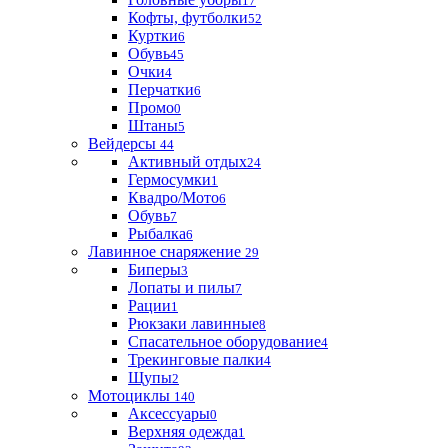
17
Кофты, футболки
52
Куртки
6
Обувь
45
Очки
4
Перчатки
6
Промо
0
Штаны
5
Вейдерсы
44
Активный отдых
24
Гермосумки
1
Квадро/Мото
6
Обувь
7
Рыбалка
6
Лавинное снаряжение
29
Биперы
3
Лопаты и пилы
7
Рации
1
Рюкзаки лавинные
8
Спасательное оборудование
4
Трекинговые палки
4
Щупы
2
Мотоциклы
140
Аксессуары
0
Верхняя одежда
1