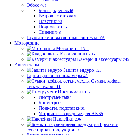
Обвес
401
Болты, крепёж
46
Ветровые стекла
28
Пластик
173
Подножки
106
Сидения
48
Глушители и выхлопные системы
106
Моторезина
Мотошины
1311
Квадрошины
285
Камеры и аксессуары
245
Аксессуары
Защита эндуро
125
Гарнитуры и экшн-камеры
48
Сумки, кофры,
сетки, чехлы
111
Инструмент
157
Инструменты
84
Канистры
3
Подкаты, подставки
61
Устройства зарядные для АКБ
9
Наклейки
206
Брелки и
сувенирная продукция
131