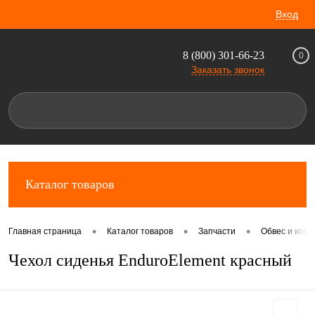
Вход
8 (800) 301-66-23
0
Заказать звонок
Каталог товаров
•
•
•
Главная страница
Каталог товаров
Запчасти
Обвес и комп
Чехол сиденья EnduroElement красный