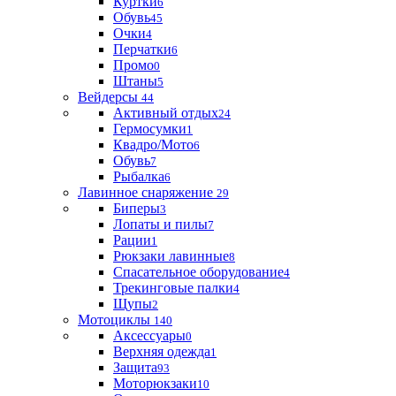
Куртки
6
Обувь
45
Очки
4
Перчатки
6
Промо
0
Штаны
5
Вейдерсы
44
Активный отдых
24
Гермосумки
1
Квадро/Мото
6
Обувь
7
Рыбалка
6
Лавинное снаряжение
29
Биперы
3
Лопаты и пилы
7
Рации
1
Рюкзаки лавинные
8
Спасательное оборудование
4
Трекинговые палки
4
Щупы
2
Мотоциклы
140
Аксессуары
0
Верхняя одежда
1
Защита
93
Моторюкзаки
10