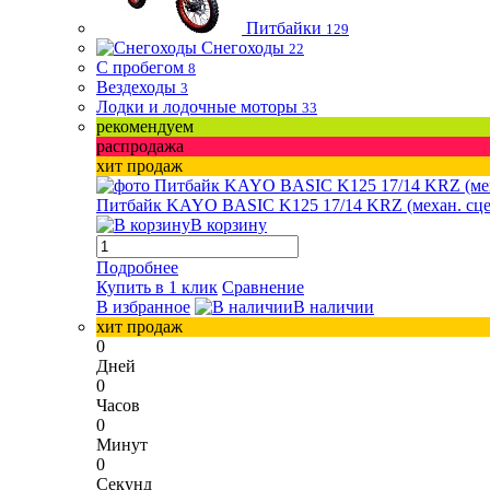
Питбайки
129
Снегоходы
22
С пробегом
8
Вездеходы
3
Лодки и лодочные моторы
33
рекомендуем
распродажа
хит продаж
Питбайк KAYO BASIC K125 17/14 KRZ (механ. сцепл.
В корзину
Подробнее
Купить в 1 клик
Сравнение
В избранное
В наличии
хит продаж
0
Дней
0
Часов
0
Минут
0
Секунд