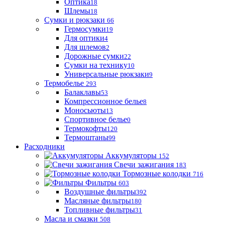
Оптика
18
Шлемы
18
Сумки и рюкзаки
66
Гермосумки
19
Для оптики
4
Для шлемов
2
Дорожные сумки
22
Сумки на технику
10
Универсальные рюкзаки
9
Термобелье
293
Балаклавы
53
Компрессионное белье
8
Моносьюты
13
Спортивное белье
0
Термокофты
120
Термоштаны
99
Расходники
Аккумуляторы
152
Свечи зажигания
183
Тормозные колодки
716
Фильтры
603
Воздушные фильтры
392
Масляные фильтры
180
Топливные фильтры
31
Масла и смазки
508