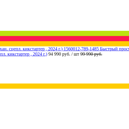
Быстрый прос
 кикстартер , 2024 г.)
94 990 руб.
/ шт
99 990 руб.