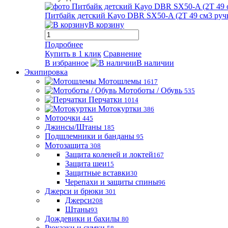
Питбайк детский Kayo DBR SX50-A (2T 49 см3 ручн
В корзину
Подробнее
Купить в 1 клик
Сравнение
В избранное
В наличии
Экипировка
Мотошлемы
1617
Мотоботы / Обувь
535
Перчатки
1014
Мотокуртки
386
Мотоочки
445
Джинсы/Штаны
185
Подшлемники и банданы
95
Мотозащита
308
Защита коленей и локтей
167
Защита шеи
15
Защитные вставки
30
Черепахи и защиты спины
96
Джерси и брюки
301
Джерси
208
Штаны
93
Дождевики и бахилы
80
Рюкзаки и сумки