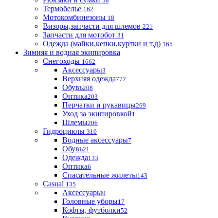
58
Термобелье
162
Мотокомбинезоны
18
Визоры,запчасти для шлемов
221
Запчасти для мотобот
31
Одежда (майки,кепки,куртки и т.д)
165
Зимняя и водная экипировка
Снегоходы
1662
Аксессуары
3
Верхняя одежда
772
Обувь
208
Оптика
203
Перчатки и рукавицы
269
Уход за экипировкой
1
Шлемы
206
Гидроциклы
310
Водные аксессуары
7
Обувь
21
Одежда
133
Оптика
6
Спасательные жилеты
143
Casual
135
Аксессуары
0
Головные уборы
17
Кофты, футболки
52