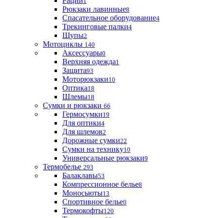
Рации
1
Рюкзаки лавинные
8
Спасательное оборудование
4
Трекинговые палки
4
Щупы
2
Мотоциклы
140
Аксессуары
0
Верхняя одежда
1
Защита
93
Моторюкзаки
10
Оптика
18
Шлемы
18
Сумки и рюкзаки
66
Гермосумки
19
Для оптики
4
Для шлемов
2
Дорожные сумки
22
Сумки на технику
10
Универсальные рюкзаки
9
Термобелье
293
Балаклавы
53
Компрессионное белье
8
Моносьюты
13
Спортивное белье
0
Термокофты
120