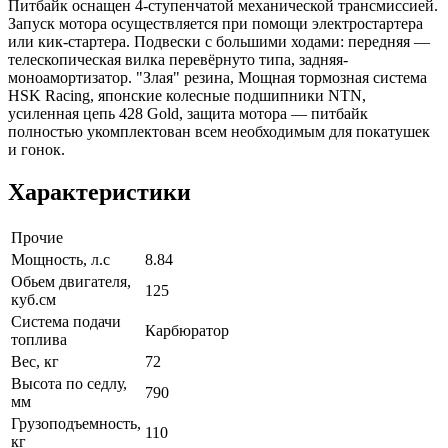
Питбайк оснащен 4-ступенчатой механической трансмиссией.
Запуск мотора осуществляется при помощи электростартера
или кик-стартера. Подвески с большими ходами: передняя —
телескопическая вилка перевёрнуто типа, задняя-
моноамортизатор. "Злая" резина, Мощная тормозная система
HSK Racing, японские колесные подшипники NTN,
усиленная цепь 428 Gold, защита мотора — питбайк
полностью укомплектован всем необходимым для покатушек
и гонок.
Характеристики
Прочие
Мощность, л.с
8.84
Обьем двигателя,
125
куб.см
Система подачи
Карбюратор
топлива
Вес, кг
72
Высота по седлу,
790
мм
Грузоподъемность,
110
кг