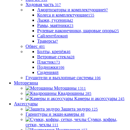
Ходовая часть
317
Амортизаторы и комплектующие
97
Колеса и комплектующие
155
Лыжи, гусеницы
2
Рамы, маятники
23
Рулевые наконечники, шаровые опоры
25
Сайлентблоки
8
Траверсы
7
Обвес
401
Болты, крепёж
46
Ветровые стекла
28
Пластик
173
Подножки
106
Сидения
48
Глушители и выхлопные системы
106
Моторезина
Мотошины
1311
Квадрошины
285
Камеры и аксессуары
245
Аксессуары
Защита эндуро
125
Гарнитуры и экшн-камеры
48
Сумки, кофры,
сетки, чехлы
111
Инструмент