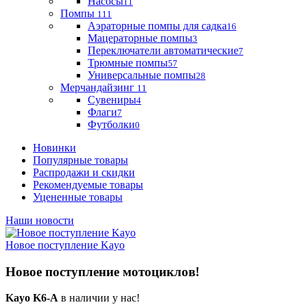
Насосы
11
Помпы
111
Аэраторные помпы для садка
16
Мацераторные помпы
3
Переключатели автоматические
7
Трюмные помпы
57
Универсальные помпы
28
Мерчандайзинг
11
Сувениры
4
Флаги
7
Футболки
0
Новинки
Популярные товары
Распродажи и скидки
Рекомендуемые товары
Уцененные товары
Наши новости
Новое поступление Kayo
Новое поступление мотоциклов!
Kayo K6-A
в наличии у нас!