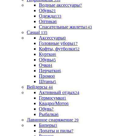
Водные аксессуары
7
Обувь
21
Одежда
133
Оптика
6
Спасательные жилеты
143
Casual
135
Аксессуары
0
Головные уборы
17
Кофты, футболки
52
Куртки
6
Обувь
45
Очки
4
Перчатки
6
Промо
0
Штаны
5
Вейдерсы
44
Активный отдых
24
Гермосумки
1
Квадро/Мото
6
Обувь
7
Рыбалка
6
Лавинное снаряжение
29
Биперы
3
Лопаты и пилы
7