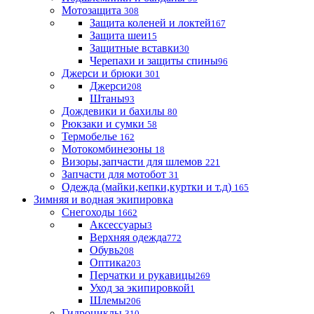
Мотозащита
308
Защита коленей и локтей
167
Защита шеи
15
Защитные вставки
30
Черепахи и защиты спины
96
Джерси и брюки
301
Джерси
208
Штаны
93
Дождевики и бахилы
80
Рюкзаки и сумки
58
Термобелье
162
Мотокомбинезоны
18
Визоры,запчасти для шлемов
221
Запчасти для мотобот
31
Одежда (майки,кепки,куртки и т.д)
165
Зимняя и водная экипировка
Снегоходы
1662
Аксессуары
3
Верхняя одежда
772
Обувь
208
Оптика
203
Перчатки и рукавицы
269
Уход за экипировкой
1
Шлемы
206
Гидроциклы
310