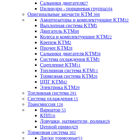
Сальники двигателя
27
Цилиндро - поршневая группа
104
Оригинальные запчасти KTM
366
Амортизаторы и комплектующие KTM
32
Выхлопная система KTM
5
Двигатель KTM
48
Колеса и комплектующие KTM
22
Крепеж KTM
2
Прочее KTM
28
Сальники двигателя KTM
58
Система охлаждения KTM
5
Сцепление KTM
11
Топливная система KTM
11
Тормозная система KTM
26
ЦПГ KTM
42
Электрика KTM
29
Топливная система
291
Система охлаждения
15
Трансмиссия
126
Вариатор
55
КПП
16
Ловушки, натяжители, ролики
26
Цепной привод
29
Тормозная система
302
Диски тормозные
53