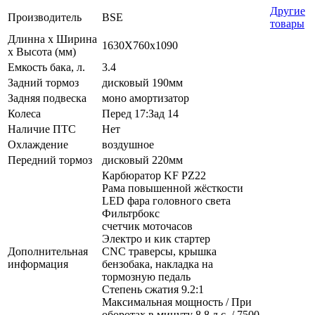
Другие
Производитель
BSE
товары
Длинна х Ширина
1630X760x1090
х Высота (мм)
Емкость бака, л.
3.4
Задний тормоз
дисковый 190мм
Задняя подвеска
моно амортизатор
Колеса
Перед 17:Зад 14
Наличие ПТС
Нет
Охлаждение
воздушное
Передний тормоз
дисковый 220мм
Карбюратор KF PZ22
Рама повышенной жёсткости
LED фара головного света
Фильтрбокс
счетчик моточасов
Электро и кик стартер
Дополнительная
СNC траверсы, крышка
информация
бензобака, накладка на
тормозную педаль
Степень сжатия 9.2:1
Максимальная мощность / При
оборотах в минуту 8,8 л.с. / 7500