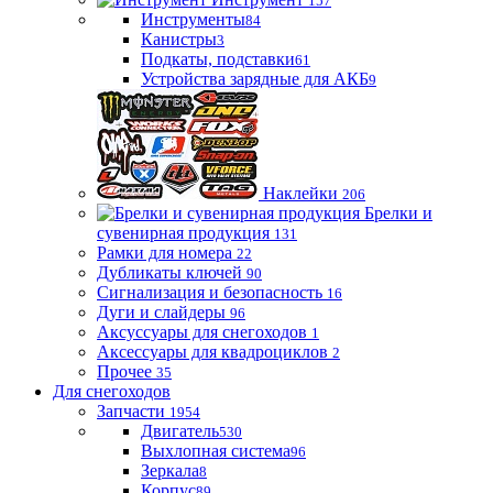
157
Инструменты
84
Канистры
3
Подкаты, подставки
61
Устройства зарядные для АКБ
9
Наклейки
206
Брелки и
сувенирная продукция
131
Рамки для номера
22
Дубликаты ключей
90
Сигнализация и безопасность
16
Дуги и слайдеры
96
Аксуссуары для снегоходов
1
Аксессуары для квадроциклов
2
Прочее
35
Для снегоходов
Запчасти
1954
Двигатель
530
Выхлопная система
96
Зеркала
8
Корпус
89