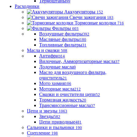
Термоштаны
99
Расходники
Аккумуляторы
152
Свечи зажигания
183
Тормозные колодки
716
Фильтры
603
Воздушные фильтры
392
Масляные фильтры
180
Топливные фильтры
31
Масла и смазки
508
Антифриз
14
Вилочные, Аммортизаторные масла
37
Лодочные масла
9
Масло для воздушного фильтра,
очиститель
21
Мото химия
106
Моторные масла
212
Смазки и очистители цепи
52
Тормозная жидкость
20
Трансмиссионные масла
37
Цепи и звезды
1063
Звезды
582
Цепи приводные
481
Сальники и пыльники
190
Сцепление
198