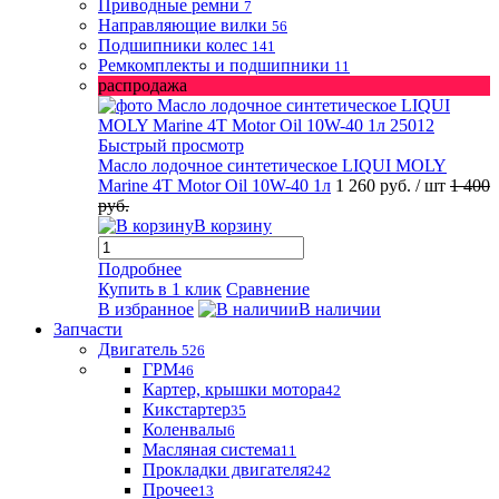
Приводные ремни
7
Направляющие вилки
56
Подшипники колес
141
Ремкомплекты и подшипники
11
распродажа
Быстрый просмотр
Масло лодочное синтетическое LIQUI MOLY
Marine 4T Motor Oil 10W-40 1л
1 260 руб.
/ шт
1 400
руб.
В корзину
Подробнее
Купить в 1 клик
Сравнение
В избранное
В наличии
Запчасти
Двигатель
526
ГРМ
46
Картер, крышки мотора
42
Кикстартер
35
Коленвалы
6
Масляная система
11
Прокладки двигателя
242
Прочее
13