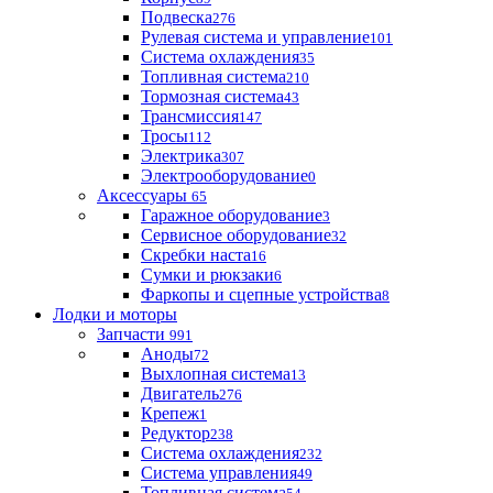
Подвеска
276
Рулевая система и управление
101
Система охлаждения
35
Топливная система
210
Тормозная система
43
Трансмиссия
147
Тросы
112
Электрика
307
Электрооборудование
0
Аксессуары
65
Гаражное оборудование
3
Сервисное оборудование
32
Скребки наста
16
Сумки и рюкзаки
6
Фаркопы и сцепные устройства
8
Лодки и моторы
Запчасти
991
Аноды
72
Выхлопная система
13
Двигатель
276
Крепеж
1
Редуктор
238
Система охлаждения
232
Система управления
49
Топливная система