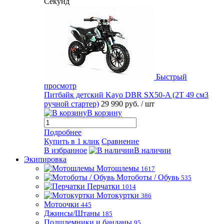
Секунд
Быстрый
просмотр
Питбайк детский Kayo DBR SX50-A (2T 49 см3
ручной стартер)
29 990 руб.
/ шт
В корзину
Подробнее
Купить в 1 клик
Сравнение
В избранное
В наличии
Экипировка
Мотошлемы
1617
Мотоботы / Обувь
535
Перчатки
1014
Мотокуртки
386
Мотоочки
445
Джинсы/Штаны
185
Подшлемники и банданы
95