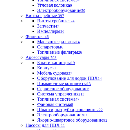
54
Угловая колонка
6
Электрооборудование
50
Винты гребные
397
Винты гребные
324
Запчасти
47
Импеллеры
26
Фильтры
46
Масляные фильтры
14
Сепараторы
6
Топливные фильтры
26
Аксессуары
798
Баки и канистры
19
Корпус
60
Мебель судовая
37
Оборудование для лодок ПВХ
14
Помывочные комплекты
13
Сервисное оборудование
6
Система управления
213
Топливная система
47
Фановая система
8
Шланги, патрубки, горловины
22
Электрооборудование
267
Якорно-швартовое оборудование
92
Насосы для ПВХ
11