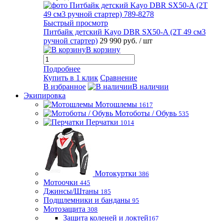
Быстрый просмотр
Питбайк детский Kayo DBR SX50-A (2T 49 см3
ручной стартер)
29 990 руб.
/ шт
В корзину
Подробнее
Купить в 1 клик
Сравнение
В избранное
В наличии
Экипировка
Мотошлемы
1617
Мотоботы / Обувь
535
Перчатки
1014
Мотокуртки
386
Мотоочки
445
Джинсы/Штаны
185
Подшлемники и банданы
95
Мотозащита
308
Защита коленей и локтей
167