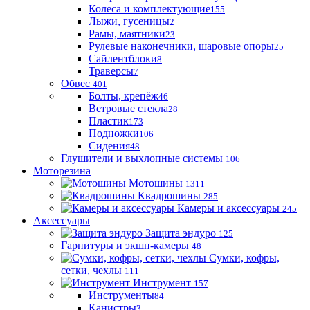
Колеса и комплектующие
155
Лыжи, гусеницы
2
Рамы, маятники
23
Рулевые наконечники, шаровые опоры
25
Сайлентблоки
8
Траверсы
7
Обвес
401
Болты, крепёж
46
Ветровые стекла
28
Пластик
173
Подножки
106
Сидения
48
Глушители и выхлопные системы
106
Моторезина
Мотошины
1311
Квадрошины
285
Камеры и аксессуары
245
Аксессуары
Защита эндуро
125
Гарнитуры и экшн-камеры
48
Сумки, кофры,
сетки, чехлы
111
Инструмент
157
Инструменты
84
Канистры
3