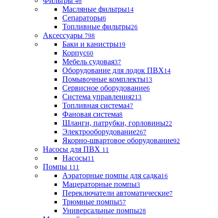
Фильтры
46
Масляные фильтры
14
Сепараторы
6
Топливные фильтры
26
Аксессуары
798
Баки и канистры
19
Корпус
60
Мебель судовая
37
Оборудование для лодок ПВХ
14
Помывочные комплекты
13
Сервисное оборудование
6
Система управления
213
Топливная система
47
Фановая система
8
Шланги, патрубки, горловины
22
Электрооборудование
267
Якорно-швартовое оборудование
92
Насосы для ПВХ
11
Насосы
11
Помпы
111
Аэраторные помпы для садка
16
Мацераторные помпы
3
Переключатели автоматические
7
Трюмные помпы
57
Универсальные помпы
28