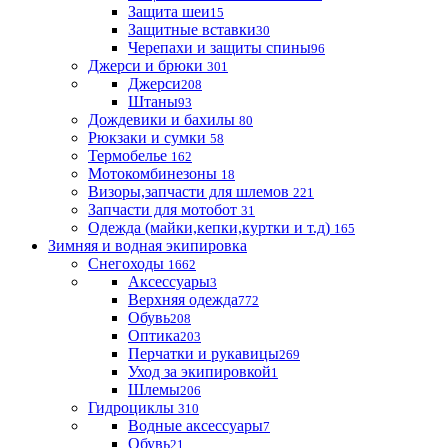
Защита шеи
15
Защитные вставки
30
Черепахи и защиты спины
96
Джерси и брюки
301
Джерси
208
Штаны
93
Дождевики и бахилы
80
Рюкзаки и сумки
58
Термобелье
162
Мотокомбинезоны
18
Визоры,запчасти для шлемов
221
Запчасти для мотобот
31
Одежда (майки,кепки,куртки и т.д)
165
Зимняя и водная экипировка
Снегоходы
1662
Аксессуары
3
Верхняя одежда
772
Обувь
208
Оптика
203
Перчатки и рукавицы
269
Уход за экипировкой
1
Шлемы
206
Гидроциклы
310
Водные аксессуары
7
Обувь
21