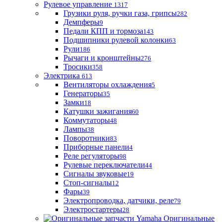
Рулевое управление
1317
Грузики руля, ручки газа, грипсы
282
Демпферы
9
Педали КПП и тормоза
143
Подшипники рулевой колонки
63
Рули
186
Рычаги и кронштейны
276
Тросики
358
Электрика
613
Вентиляторы охлаждения
5
Генераторы
35
Замки
18
Катушки зажигания
60
Коммутаторы
48
Лампы
38
Поворотники
83
Приборные панели
4
Реле регуляторы
98
Рулевые переключатели
44
Сигналы звуковые
19
Стоп-сигналы
12
Фары
39
Электропроводка, датчики, реле
79
Электростартеры
28
Оригинальные