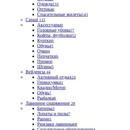
Одежда
133
Оптика
6
Спасательные жилеты
143
Casual
135
Аксессуары
0
Головные уборы
17
Кофты, футболки
52
Куртки
6
Обувь
45
Очки
4
Перчатки
6
Промо
0
Штаны
5
Вейдерсы
44
Активный отдых
24
Гермосумки
1
Квадро/Мото
6
Обувь
7
Рыбалка
6
Лавинное снаряжение
29
Биперы
3
Лопаты и пилы
7
Рации
1
Рюкзаки лавинные
8
Спасательное оборудование
4