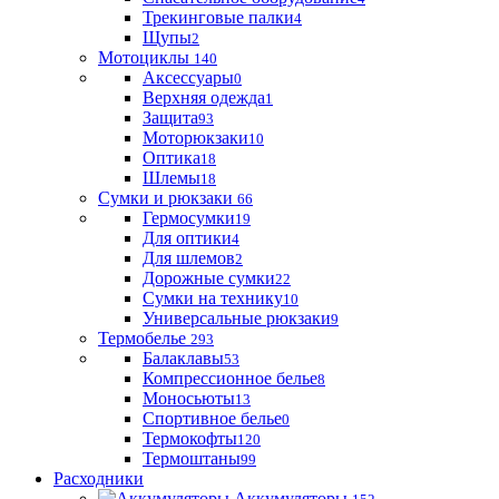
Трекинговые палки
4
Щупы
2
Мотоциклы
140
Аксессуары
0
Верхняя одежда
1
Защита
93
Моторюкзаки
10
Оптика
18
Шлемы
18
Сумки и рюкзаки
66
Гермосумки
19
Для оптики
4
Для шлемов
2
Дорожные сумки
22
Сумки на технику
10
Универсальные рюкзаки
9
Термобелье
293
Балаклавы
53
Компрессионное белье
8
Моносьюты
13
Спортивное белье
0
Термокофты
120
Термоштаны
99
Расходники
Аккумуляторы