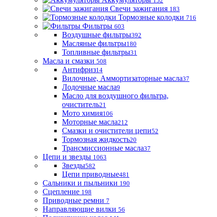
152
Свечи зажигания
183
Тормозные колодки
716
Фильтры
603
Воздушные фильтры
392
Масляные фильтры
180
Топливные фильтры
31
Масла и смазки
508
Антифриз
14
Вилочные, Аммортизаторные масла
37
Лодочные масла
9
Масло для воздушного фильтра,
очиститель
21
Мото химия
106
Моторные масла
212
Смазки и очистители цепи
52
Тормозная жидкость
20
Трансмиссионные масла
37
Цепи и звезды
1063
Звезды
582
Цепи приводные
481
Сальники и пыльники
190
Сцепление
198
Приводные ремни
7
Направляющие вилки
56