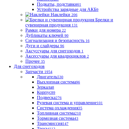
Подкаты, подставки
61
Устройства зарядные для АКБ
9
Наклейки
206
Брелки и
сувенирная продукция
131
Рамки для номера
22
Дубликаты ключей
90
Сигнализация и безопасность
16
Дуги и слайдеры
96
Аксуссуары для снегоходов
1
Аксессуары для квадроциклов
2
Прочее
35
Для снегоходов
Запчасти
1954
Двигатель
530
Выхлопная система
96
Зеркала
8
Корпус
89
Подвеска
276
Рулевая система и управление
101
Система охлаждения
35
Топливная система
210
Тормозная система
43
Трансмиссия
147
Тросы
112