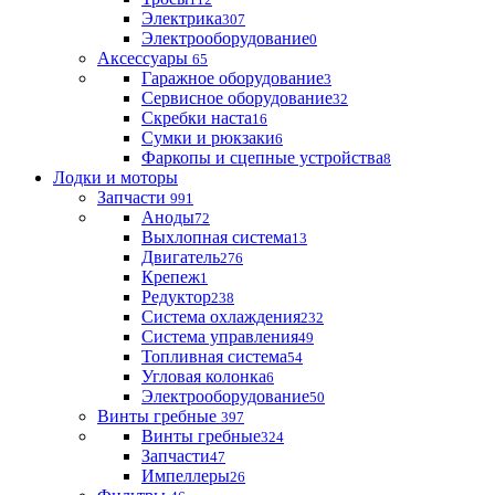
Электрика
307
Электрооборудование
0
Аксессуары
65
Гаражное оборудование
3
Сервисное оборудование
32
Скребки наста
16
Сумки и рюкзаки
6
Фаркопы и сцепные устройства
8
Лодки и моторы
Запчасти
991
Аноды
72
Выхлопная система
13
Двигатель
276
Крепеж
1
Редуктор
238
Система охлаждения
232
Система управления
49
Топливная система
54
Угловая колонка
6
Электрооборудование
50
Винты гребные
397
Винты гребные
324
Запчасти
47
Импеллеры
26