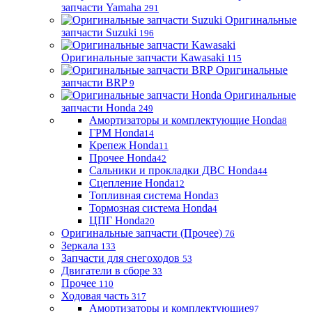
запчасти Yamaha
291
Оригинальные
запчасти Suzuki
196
Оригинальные запчасти Kawasaki
115
Оригинальные
запчасти BRP
9
Оригинальные
запчасти Honda
249
Амортизаторы и комплектующие Honda
8
ГРМ Honda
14
Крепеж Honda
11
Прочее Honda
42
Сальники и прокладки ДВС Honda
44
Сцепление Honda
12
Топливная система Honda
3
Тормозная система Honda
4
ЦПГ Honda
20
Оригинальные запчасти (Прочее)
76
Зеркала
133
Запчасти для снегоходов
53
Двигатели в сборе
33
Прочее
110
Ходовая часть
317
Амортизаторы и комплектующие
97