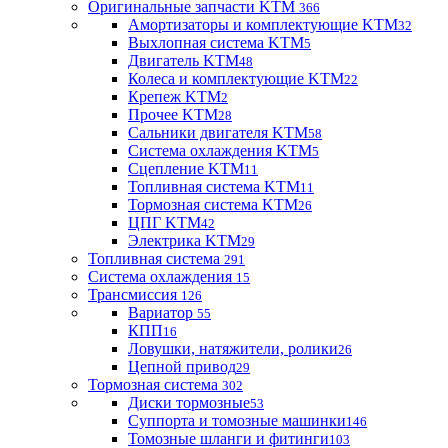
Оригинальные запчасти KTM
366
Амортизаторы и комплектующие KTM
32
Выхлопная система KTM
5
Двигатель KTM
48
Колеса и комплектующие KTM
22
Крепеж KTM
2
Прочее KTM
28
Сальники двигателя KTM
58
Система охлаждения KTM
5
Сцепление KTM
11
Топливная система KTM
11
Тормозная система KTM
26
ЦПГ KTM
42
Электрика KTM
29
Топливная система
291
Система охлаждения
15
Трансмиссия
126
Вариатор
55
КПП
16
Ловушки, натяжители, ролики
26
Цепной привод
29
Тормозная система
302
Диски тормозные
53
Суппорта и томозные машинки
146
Томозные шланги и фитинги
103