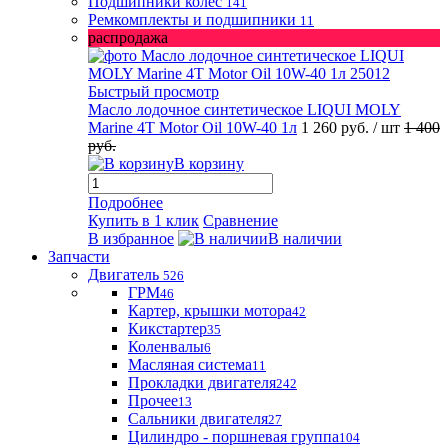
Подшипники колес
141
Ремкомплекты и подшипники
11
распродажа
Быстрый просмотр
Масло лодочное синтетическое LIQUI MOLY
Marine 4T Motor Oil 10W-40 1л
1 260 руб.
/ шт
1 400
руб.
В корзину
Подробнее
Купить в 1 клик
Сравнение
В избранное
В наличии
Запчасти
Двигатель
526
ГРМ
46
Картер, крышки мотора
42
Кикстартер
35
Коленвалы
6
Масляная система
11
Прокладки двигателя
242
Прочее
13
Сальники двигателя
27
Цилиндро - поршневая группа
104