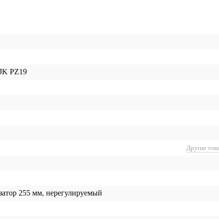
JK PZ19
Другие тов
атор 255 мм, нерегулируемый