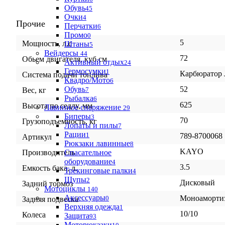
Обувь
45
Очки
4
Прочие
Перчатки
6
Промо
0
5
Мощность, л.с
Штаны
5
Вейдерсы
44
72
Обьем двигателя, куб.см
Активный отдых
24
Гермосумки
1
Карбюратор 
Система подачи топлива
Квадро/Мото
6
Обувь
52
Вес, кг
7
Рыбалка
6
625
Высота по седлу, мм
Лавинное снаряжение
29
Биперы
3
70
Грузоподъемность, кг
Лопаты и пилы
7
Рации
1
789-8700068
Артикул
Рюкзаки лавинные
8
KAYO
Производитель
Спасательное
оборудование
4
3.5
Емкость бака, л.
Трекинговые палки
4
Щупы
2
Дисковый
Задний тормоз
Мотоциклы
140
Аксессуары
Моноамортиз
0
Задняя подвеска
Верхняя одежда
1
10/10
Колеса
Защита
93
Моторюкзаки