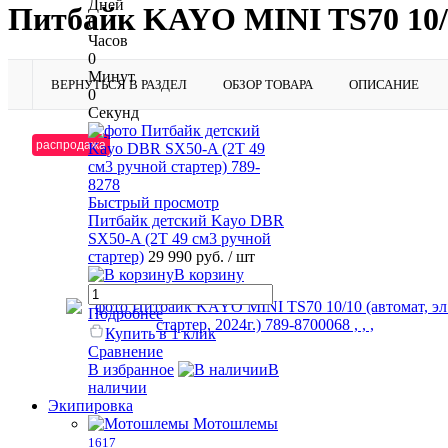
Дней
Питбайк KAYO MINI TS70 10/10 
0
Часов
0
Минут
ВЕРНУТЬСЯ В РАЗДЕЛ
ОБЗОР ТОВАРА
ОПИСАНИЕ
0
Секунд
распродажа
Быстрый просмотр
Питбайк детский Kayo DBR
SX50-A (2T 49 см3 ручной
стартер)
29 990 руб.
/ шт
В корзину
Подробнее
Купить в 1 клик
Сравнение
В избранное
В
наличии
Экипировка
Мотошлемы
1617