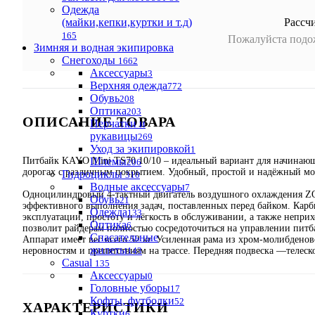
Одежда
(майки,кепки,куртки и т.д)
Рассч
165
Пожалуйста подож
Зимняя и водная экипировка
Снегоходы
1662
Аксессуары
3
Верхняя одежда
772
Обувь
208
Оптика
203
ОПИСАНИЕ ТОВАРА
Перчатки и
рукавицы
269
Уход за экипировкой
1
Шлемы
Питбайк KAYO Mini TS70 10/10 – идеальный вариант для начинающи
206
дорогах с различным покрытием. Удобный, простой и надёжный мо
Гидроциклы
310
Водные аксессуары
7
Одноцилиндровый 4-тактный двигатель воздушного охлаждения ZO
Обувь
21
эффективного выполнения задач, поставленных перед байком. Карб
Одежда
133
эксплуатации, простоту и лёгкость в обслуживании, а также неприх
Оптика
6
позволит райдерам полностью сосредоточиться на управлении питб
Спасательные
Аппарат имеет вес всего 52 кг. Усиленная рама из хром-молибдено
жилеты
143
неровностям и препятствиям на трассе. Передняя подвеска —телес
Casual
135
Аксессуары
0
Головные уборы
17
Кофты, футболки
52
ХАРАКТЕРИСТИКИ
Куртки
6