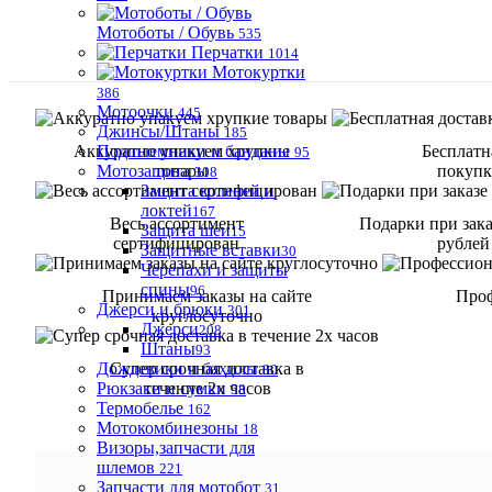
Мотоботы / Обувь
535
Перчатки
1014
Мотокуртки
386
Мотоочки
445
Джинсы/Штаны
185
Подшлемники и банданы
Аккуратно упакуем хрупкие
Бесплатн
95
Мотозащита
товары
покупке
308
Защита коленей и
локтей
167
Весь ассортимент
Подарки при зака
Защита шеи
15
сертифицирован
рублей
Защитные вставки
30
Черепахи и защиты
спины
96
Принимаем заказы на сайте
Проф
Джерси и брюки
301
круглосуточно
Джерси
208
Штаны
93
Дождевики и бахилы
Супер срочная доставка в
80
Рюкзаки и сумки
течение 2х часов
58
Термобелье
162
Мотокомбинезоны
18
Визоры,запчасти для
шлемов
221
Запчасти для мотобот
31