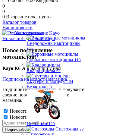
с 10:00 до 19:00 ежедневно
0
0
0
В корзине
пока пусто
Каталог товаров
Наши новости
Мототехника
Новое поступление Kayo
Внедорожные мотоциклы
198
Новое поступление
мотоциклов!
Дорожные мотоциклы
119
Kayo K6-A
в наличии у нас!
Квадроциклы
68
Подписка на новости магазина
Скутеры и мопеды
134
Вездеходы
0
Подпишитесь на рассылку и получайте
свежие новости и акции нашего
магазина.
Новости магазина
Новости магазина
Питбайки
129
Снегоходы
22
С пробегом
8