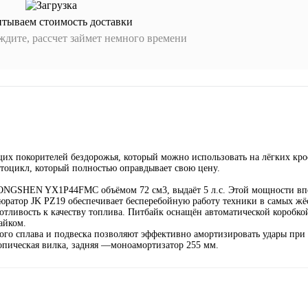
итываем стоимость доставки
дите, рассчет займет немного времени
х покорителей бездорожья, который можно использовать на лёгких кро
тоцикл, который полностью оправдывает свою цену.
NGSHEN YX1P44FMC объёмом 72 см3, выдаёт 5 л.с. Этой мощности впо
юратор JK PZ19 обеспечивает бесперебойную работу техники в самых жё
отливость к качеству топлива. Питбайк оснащён автоматической коробкой
айком.
вого сплава и подвеска позволяют эффективно амортизировать удары при 
копическая вилка, задняя —моноамортизатор 255 мм.