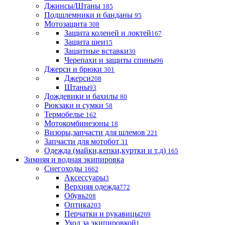
Джинсы/Штаны
185
Подшлемники и банданы
95
Мотозащита
308
Защита коленей и локтей
167
Защита шеи
15
Защитные вставки
30
Черепахи и защиты спины
96
Джерси и брюки
301
Джерси
208
Штаны
93
Дождевики и бахилы
80
Рюкзаки и сумки
58
Термобелье
162
Мотокомбинезоны
18
Визоры,запчасти для шлемов
221
Запчасти для мотобот
31
Одежда (майки,кепки,куртки и т.д)
165
Зимняя и водная экипировка
Снегоходы
1662
Аксессуары
3
Верхняя одежда
772
Обувь
208
Оптика
203
Перчатки и рукавицы
269
Уход за экипировкой
1