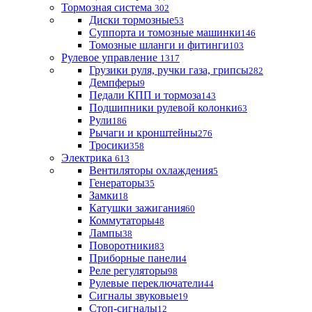
Тормозная система
302
Диски тормозные
53
Суппорта и томозные машинки
146
Томозные шланги и фитинги
103
Рулевое управление
1317
Грузики руля, ручки газа, грипсы
282
Демпферы
9
Педали КПП и тормоза
143
Подшипники рулевой колонки
63
Рули
186
Рычаги и кронштейны
276
Тросики
358
Электрика
613
Вентиляторы охлаждения
5
Генераторы
35
Замки
18
Катушки зажигания
60
Коммутаторы
48
Лампы
38
Поворотники
83
Приборные панели
4
Реле регуляторы
98
Рулевые переключатели
44
Сигналы звуковые
19
Стоп-сигналы
12