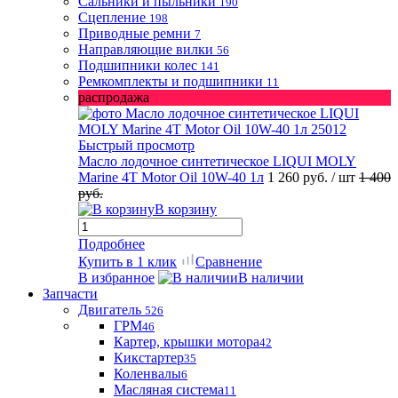
Сальники и пыльники
190
Сцепление
198
Приводные ремни
7
Направляющие вилки
56
Подшипники колес
141
Ремкомплекты и подшипники
11
распродажа
Быстрый просмотр
Масло лодочное синтетическое LIQUI MOLY
Marine 4T Motor Oil 10W-40 1л
1 260 руб.
/ шт
1 400
руб.
В корзину
Подробнее
Купить в 1 клик
Сравнение
В избранное
В наличии
Запчасти
Двигатель
526
ГРМ
46
Картер, крышки мотора
42
Кикстартер
35
Коленвалы
6
Масляная система
11