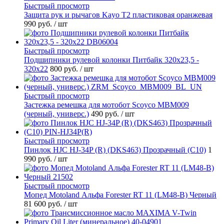
Быстрый просмотр
Защита рук и рычагов Kayo T2 пластиковая оранжевая
990 руб.
/ шт
Быстрый просмотр
Подшипники рулевой колонки Питбайк 320x23,5 -
320x22
800 руб.
/ шт
Быстрый просмотр
Застежка ремешка для мотобот Scoyco MBM009
(черный, универс.)
490 руб.
/ шт
Быстрый просмотр
Пинлок HJC HJ-34P (R) (DKS463) Прозрачный (C10)
1
990 руб.
/ шт
Быстрый просмотр
Мопед Motoland Альфа Forester RT 11 (LM48-B) Черный
81 600 руб.
/ шт