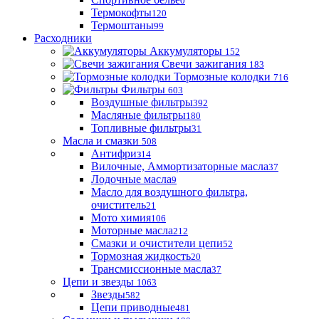
0
Термокофты
120
Термоштаны
99
Расходники
Аккумуляторы
152
Свечи зажигания
183
Тормозные колодки
716
Фильтры
603
Воздушные фильтры
392
Масляные фильтры
180
Топливные фильтры
31
Масла и смазки
508
Антифриз
14
Вилочные, Аммортизаторные масла
37
Лодочные масла
9
Масло для воздушного фильтра,
очиститель
21
Мото химия
106
Моторные масла
212
Смазки и очистители цепи
52
Тормозная жидкость
20
Трансмиссионные масла
37
Цепи и звезды
1063
Звезды
582
Цепи приводные
481