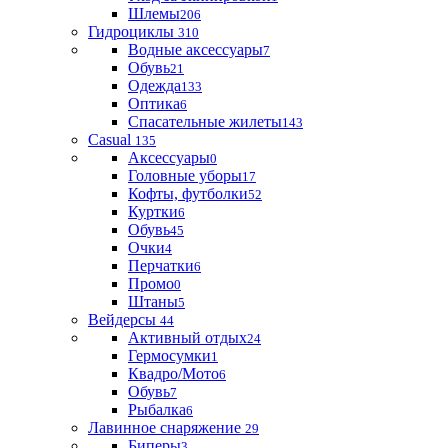
Шлемы
206
Гидроциклы
310
Водные аксессуары
7
Обувь
21
Одежда
133
Оптика
6
Спасательные жилеты
143
Casual
135
Аксессуары
0
Головные уборы
17
Кофты, футболки
52
Куртки
6
Обувь
45
Очки
4
Перчатки
6
Промо
0
Штаны
5
Вейдерсы
44
Активный отдых
24
Гермосумки
1
Квадро/Мото
6
Обувь
7
Рыбалка
6
Лавинное снаряжение
29
Биперы
3