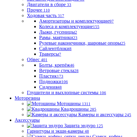
Двигатели в сборе
33
Прочее
110
Ходовая часть
317
Амортизаторы и комплектующие
97
Колеса и комплектующие
155
Лыжи, гусеницы
2
Рамы, маятники
23
Рулевые наконечники, шаровые опоры
25
Сайлентблоки
8
Траверсы
7
Обвес
401
Болты, крепёж
46
Ветровые стекла
28
Пластик
173
Подножки
106
Сидения
48
Глушители и выхлопные системы
106
Моторезина
Мотошины
1311
Квадрошины
285
Камеры и аксессуары
245
Аксессуары
Защита эндуро
125
Гарнитуры и экшн-камеры
48
Сумки, кофры,