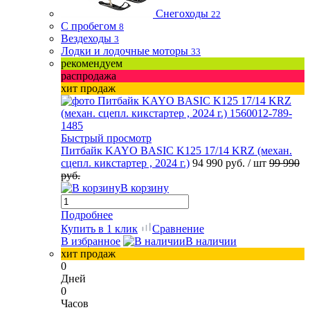
Снегоходы
22
С пробегом
8
Вездеходы
3
Лодки и лодочные моторы
33
рекомендуем
распродажа
хит продаж
Быстрый просмотр
Питбайк KAYO BASIC K125 17/14 KRZ (механ.
сцепл. кикстартер , 2024 г.)
94 990 руб.
/ шт
99 990
руб.
В корзину
Подробнее
Купить в 1 клик
Сравнение
В избранное
В наличии
хит продаж
0
Дней
0
Часов