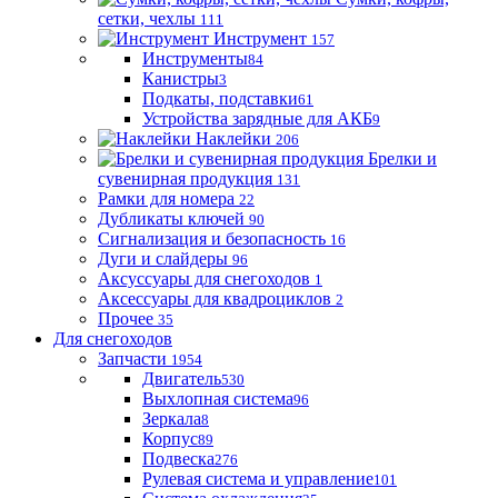
сетки, чехлы
111
Инструмент
157
Инструменты
84
Канистры
3
Подкаты, подставки
61
Устройства зарядные для АКБ
9
Наклейки
206
Брелки и
сувенирная продукция
131
Рамки для номера
22
Дубликаты ключей
90
Сигнализация и безопасность
16
Дуги и слайдеры
96
Аксуссуары для снегоходов
1
Аксессуары для квадроциклов
2
Прочее
35
Для снегоходов
Запчасти
1954
Двигатель
530
Выхлопная система
96
Зеркала
8
Корпус
89
Подвеска
276
Рулевая система и управление
101