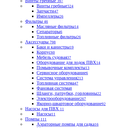
Винты гребные
397
Винты гребные
324
Запчасти
47
Импеллеры
26
Фильтры
46
Масляные фильтры
14
Сепараторы
6
Топливные фильтры
26
Аксессуары
798
Баки и канистры
19
Корпус
60
Мебель судовая
37
Оборудование для лодок ПВХ
14
Помывочные комплекты
13
Сервисное оборудование
6
Система управления
213
Топливная система
47
Фановая система
8
Шланги, патрубки, горловины
22
Электрооборудование
267
Якорно-швартовое оборудование
92
Насосы для ПВХ
11
Насосы
11
Помпы
111
Аэраторные помпы для садка
16