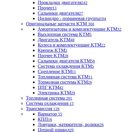
Прокладки двигателя
242
Прочее
13
Сальники двигателя
27
Цилиндро - поршневая группа
104
Оригинальные запчасти KTM
366
Амортизаторы и комплектующие KTM
32
Выхлопная система KTM
5
Двигатель KTM
48
Колеса и комплектующие KTM
22
Крепеж KTM
2
Прочее KTM
28
Сальники двигателя KTM
58
Система охлаждения KTM
5
Сцепление KTM
11
Топливная система KTM
11
Тормозная система KTM
26
ЦПГ KTM
42
Электрика KTM
29
Топливная система
291
Система охлаждения
15
Трансмиссия
126
Вариатор
55
КПП
16
Ловушки, натяжители, ролики
26
Цепной привод
29