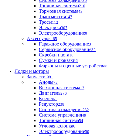
Система охлаждения
35
Топливная система
210
Тормозная система
43
Трансмиссия
147
Тросы
112
Электрика
307
Электрооборудование
0
Аксессуары
65
Гаражное оборудование
3
Сервисное оборудование
32
Скребки наста
16
Сумки и рюкзаки
6
Фаркопы и сцепные устройства
8
Лодки и моторы
Запчасти
991
Аноды
72
Выхлопная система
13
Двигатель
276
Крепеж
1
Редуктор
238
Система охлаждения
232
Система управления
49
Топливная система
54
Угловая колонка
6
Электрооборудование
50