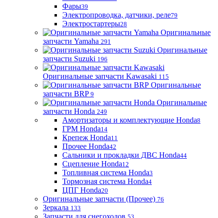
Фары
39
Электропроводка, датчики, реле
79
Электростартеры
28
Оригинальные
запчасти Yamaha
291
Оригинальные
запчасти Suzuki
196
Оригинальные запчасти Kawasaki
115
Оригинальные
запчасти BRP
9
Оригинальные
запчасти Honda
249
Амортизаторы и комплектующие Honda
8
ГРМ Honda
14
Крепеж Honda
11
Прочее Honda
42
Сальники и прокладки ДВС Honda
44
Сцепление Honda
12
Топливная система Honda
3
Тормозная система Honda
4
ЦПГ Honda
20
Оригинальные запчасти (Прочее)
76
Зеркала
133
Запчасти для снегоходов
53