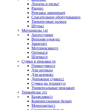
Лопаты и пилы
7
Рации
1
Рюкзаки лавинные
8
Спасательное оборудование
4
Трекинговые палки
4
Щупы
2
Мотоциклы
140
Аксессуары
0
Верхняя одежда
1
Защита
93
Моторюкзаки
10
Оптика
18
Шлемы
18
Сумки и рюкзаки
66
Гермосумки
19
Для оптики
4
Для шлемов
2
Дорожные сумки
22
Сумки на технику
10
Универсальные рюкзаки
9
Термобелье
293
Балаклавы
53
Компрессионное белье
8
Моносьюты
13
Спортивное белье