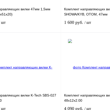
правляющих вилки 47мм 1,5мм
Комплект направляющих вил
7x51x20)
SHOWA/KYB, OTOM, 47мм
1 600 руб.
/ шт
/ шт
В корзину
лик
К сравнению
Купить в 1 клик
В
В избранное
наличии
н
правляющих вилки K-Tech SBS-027
Комплект направляющих ви
0
48x12x2.00
4 090 руб.
/ шт
/ шт