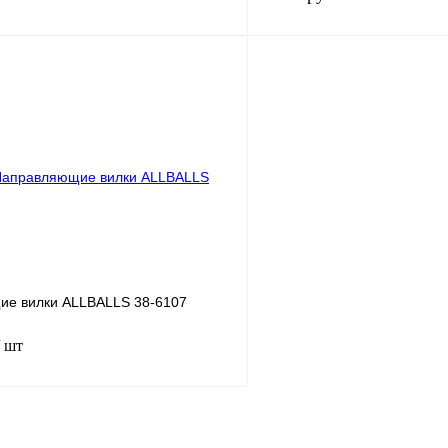
В корзину
лик
К сравнению
Купить в 1 клик
В
В избранное
наличии
н
е вилки ALLBALLS 38-6107
/ шт
В корзину