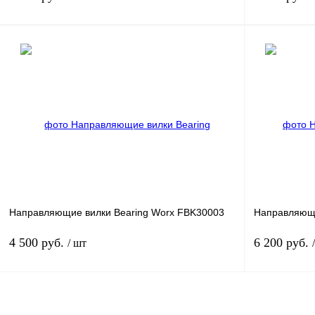
В корзину
Купить в 1 клик
К сравнению
Купить в 1 к
В избранное
В
В избранное
наличии
Направляющие вилки Bearing Worx FBK30003
Направляющи
4 500 руб.
6 200 руб.
/ шт
В корзину