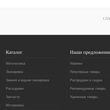
Купить в 1 клик
К сравнению
Купить в 1 к
В избранное
В
В избранное
СА
наличии
Каталог
Наши предложени
Мототехника
Новинки
Экипировка
Популярные товары
Зимняя и водная экипировка
Распродажи и скидки
Расходники
Рекомендуемые товары
Запчасти
Уцененные товары
Моторезина