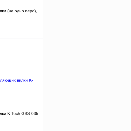
ки (на одно перо),
В корзину
К сравнению
В
аличии
лки K-Tech GBS-035