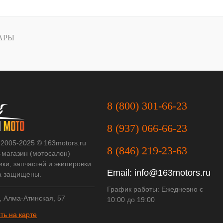
АРЫ
8 (800) 301-66-23
8 (937) 066-66-23
 2005-2025 © 163motors.ru
8 (846) 219-23-63
-магазин (мотосалон)
ки, запчастей и экипировки.
Email:
info@163motors.ru
а защищены.
График работы: Ежедневно с
, Алма-Атинская, 57
10:00 до 19:00
ть на карте