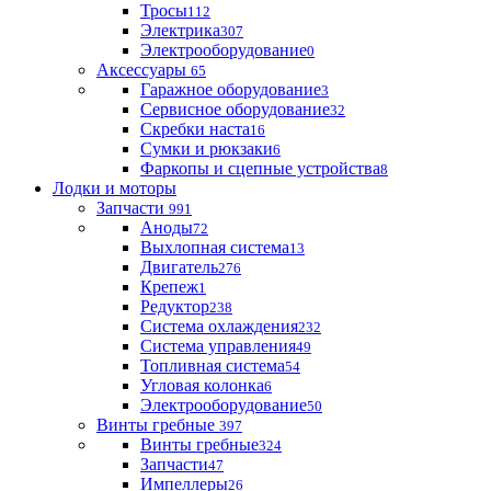
Тросы
112
Электрика
307
Электрооборудование
0
Аксессуары
65
Гаражное оборудование
3
Сервисное оборудование
32
Скребки наста
16
Сумки и рюкзаки
6
Фаркопы и сцепные устройства
8
Лодки и моторы
Запчасти
991
Аноды
72
Выхлопная система
13
Двигатель
276
Крепеж
1
Редуктор
238
Система охлаждения
232
Система управления
49
Топливная система
54
Угловая колонка
6
Электрооборудование
50
Винты гребные
397
Винты гребные
324
Запчасти
47
Импеллеры
26