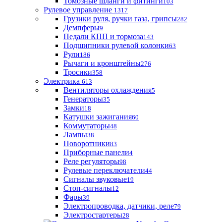
Томозные шланги и фитинги
103
Рулевое управление
1317
Грузики руля, ручки газа, грипсы
282
Демпферы
9
Педали КПП и тормоза
143
Подшипники рулевой колонки
63
Рули
186
Рычаги и кронштейны
276
Тросики
358
Электрика
613
Вентиляторы охлаждения
5
Генераторы
35
Замки
18
Катушки зажигания
60
Коммутаторы
48
Лампы
38
Поворотники
83
Приборные панели
4
Реле регуляторы
98
Рулевые переключатели
44
Сигналы звуковые
19
Стоп-сигналы
12
Фары
39
Электропроводка, датчики, реле
79
Электростартеры
28