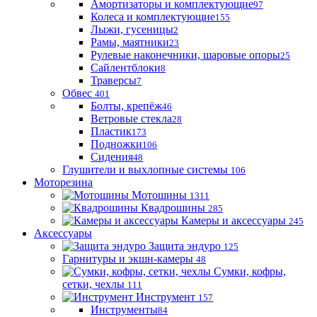
Амортизаторы и комплектующие
97
Колеса и комплектующие
155
Лыжи, гусеницы
2
Рамы, маятники
23
Рулевые наконечники, шаровые опоры
25
Сайлентблоки
8
Траверсы
7
Обвес
401
Болты, крепёж
46
Ветровые стекла
28
Пластик
173
Подножки
106
Сидения
48
Глушители и выхлопные системы
106
Моторезина
Мотошины
1311
Квадрошины
285
Камеры и аксессуары
245
Аксессуары
Защита эндуро
125
Гарнитуры и экшн-камеры
48
Сумки, кофры,
сетки, чехлы
111
Инструмент
157
Инструменты
84