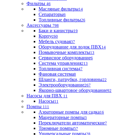
Фильтры
46
Масляные фильтры
14
Сепараторы
6
Топливные фильтры
26
Аксессуары
798
Баки и канистры
19
Корпус
60
Мебель судовая
37
Оборудование для лодок ПВХ
14
Помывочные комплекты
13
Сервисное оборудование
6
Система управления
213
Топливная система
47
Фановая система
8
Шланги, патрубки, горловины
22
Электрооборудование
267
Якорно-швартовое оборудование
92
Насосы для ПВХ
11
Насосы
11
Помпы
111
Аэраторные помпы для садка
16
Мацераторные помпы
3
Переключатели автоматические
7
Трюмные помпы
57
Универсальные помпы
28