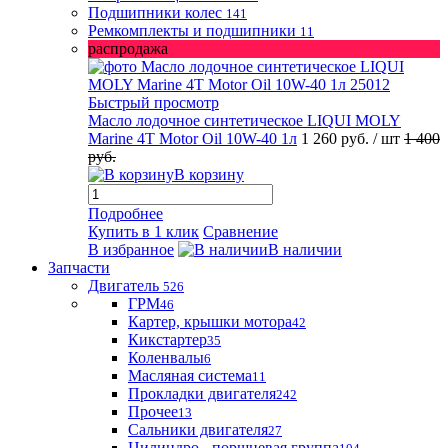
Подшипники колес
141
Ремкомплекты и подшипники
11
распродажа
Быстрый просмотр
Масло лодочное синтетическое LIQUI MOLY
Marine 4T Motor Oil 10W-40 1л
1 260 руб.
/ шт
1 400
руб.
В корзину
Подробнее
Купить в 1 клик
Сравнение
В избранное
В наличии
Запчасти
Двигатель
526
ГРМ
46
Картер, крышки мотора
42
Кикстартер
35
Коленвалы
6
Масляная система
11
Прокладки двигателя
242
Прочее
13
Сальники двигателя
27
Цилиндро - поршневая группа