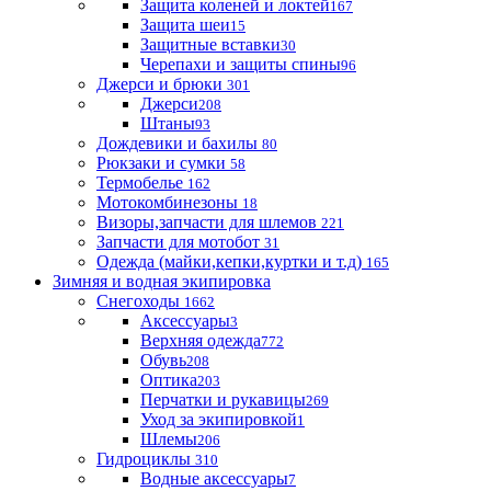
Защита коленей и локтей
167
Защита шеи
15
Защитные вставки
30
Черепахи и защиты спины
96
Джерси и брюки
301
Джерси
208
Штаны
93
Дождевики и бахилы
80
Рюкзаки и сумки
58
Термобелье
162
Мотокомбинезоны
18
Визоры,запчасти для шлемов
221
Запчасти для мотобот
31
Одежда (майки,кепки,куртки и т.д)
165
Зимняя и водная экипировка
Снегоходы
1662
Аксессуары
3
Верхняя одежда
772
Обувь
208
Оптика
203
Перчатки и рукавицы
269
Уход за экипировкой
1
Шлемы
206
Гидроциклы
310
Водные аксессуары
7