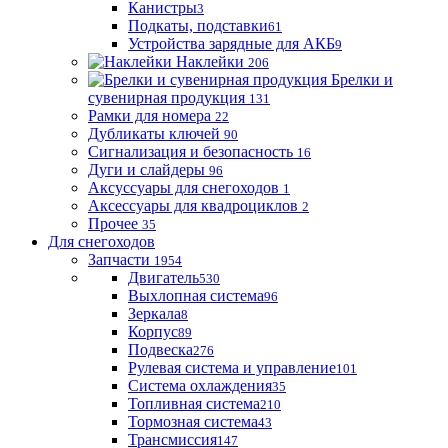
Канистры
3
Подкаты, подставки
61
Устройства зарядные для АКБ
9
Наклейки
206
Брелки и
сувенирная продукция
131
Рамки для номера
22
Дубликаты ключей
90
Сигнализация и безопасность
16
Дуги и слайдеры
96
Аксуссуары для снегоходов
1
Аксессуары для квадроциклов
2
Прочее
35
Для снегоходов
Запчасти
1954
Двигатель
530
Выхлопная система
96
Зеркала
8
Корпус
89
Подвеска
276
Рулевая система и управление
101
Система охлаждения
35
Топливная система
210
Тормозная система
43
Трансмиссия
147