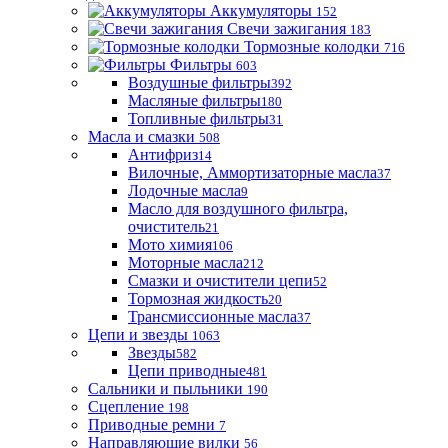
Аккумуляторы
152
Свечи зажигания
183
Тормозные колодки
716
Фильтры
603
Воздушные фильтры
392
Масляные фильтры
180
Топливные фильтры
31
Масла и смазки
508
Антифриз
14
Вилочные, Аммортизаторные масла
37
Лодочные масла
9
Масло для воздушного фильтра,
очиститель
21
Мото химия
106
Моторные масла
212
Смазки и очистители цепи
52
Тормозная жидкость
20
Трансмиссионные масла
37
Цепи и звезды
1063
Звезды
582
Цепи приводные
481
Сальники и пыльники
190
Сцепление
198
Приводные ремни
7
Направляющие вилки
56