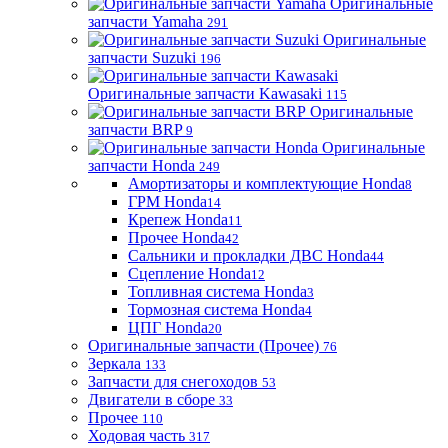
Оригинальные
запчасти Yamaha
291
Оригинальные
запчасти Suzuki
196
Оригинальные запчасти Kawasaki
115
Оригинальные
запчасти BRP
9
Оригинальные
запчасти Honda
249
Амортизаторы и комплектующие Honda
8
ГРМ Honda
14
Крепеж Honda
11
Прочее Honda
42
Сальники и прокладки ДВС Honda
44
Сцепление Honda
12
Топливная система Honda
3
Тормозная система Honda
4
ЦПГ Honda
20
Оригинальные запчасти (Прочее)
76
Зеркала
133
Запчасти для снегоходов
53
Двигатели в сборе
33
Прочее
110
Ходовая часть
317