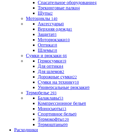
Спасательное оборудование
4
Трекинговые палки
4
Щупы
2
Мотоциклы
140
Аксессуары
0
Верхняя одежда
1
Защита
93
Моторюкзаки
10
Оптика
18
Шлемы
18
Сумки и рюкзаки
66
Гермосумки
19
Для оптики
4
Для шлемов
2
Дорожные сумки
22
Сумки на технику
10
Универсальные рюкзаки
9
Термобелье
293
Балаклавы
53
Компрессионное белье
8
Моносьюты
13
Спортивное белье
0
Термокофты
120
Термоштаны
99
Расходники