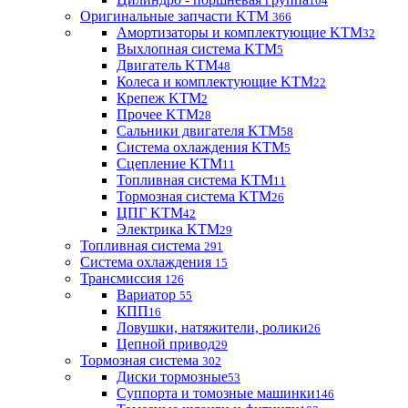
104
Оригинальные запчасти KTM
366
Амортизаторы и комплектующие KTM
32
Выхлопная система KTM
5
Двигатель KTM
48
Колеса и комплектующие KTM
22
Крепеж KTM
2
Прочее KTM
28
Сальники двигателя KTM
58
Система охлаждения KTM
5
Сцепление KTM
11
Топливная система KTM
11
Тормозная система KTM
26
ЦПГ KTM
42
Электрика KTM
29
Топливная система
291
Система охлаждения
15
Трансмиссия
126
Вариатор
55
КПП
16
Ловушки, натяжители, ролики
26
Цепной привод
29
Тормозная система
302
Диски тормозные
53
Суппорта и томозные машинки
146