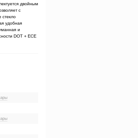
плектуется двойным
озволяет с
е стекло
кая удобная
думанная и
асности DOT + ECE
вары
вары