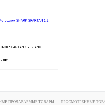
лик
К сравнению
Купить в 1 клик
В
В избранное
наличии
н
HARK SPARTAN 1.2 BLANK
.
/ шт
В корзину
лик
К сравнению
В
МЫЕ ПРОДАВАЕМЫЕ ТОВАРЫ
ПРОСМОТРЕННЫЕ ТОВ
наличии