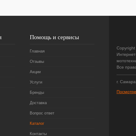
я
Помощь и сервисы
Copyright
Главная
Интернет
мототехни
Отзывы
Все прав
Акции
г. Самара
Услуги
Посмотре
Бренды
Доставка
Вопрос ответ
Каталог
Контакты