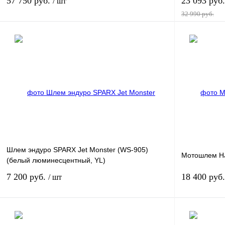
57 750 руб.
23 093 руб
/ шт
32 990 руб.
В корзину
Купить в 1 клик
К сравнению
Купить в 1 к
В избранное
В
В избранное
наличии
Шлем эндуро SPARX Jet Monster (WS-905)
Мотошлем H
(белый люминесцентный, YL)
7 200 руб.
18 400 руб
/ шт
В корзину