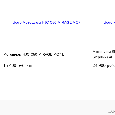
Купить в 1 клик
К сравнению
Купить в 1 к
В избранное
В
В избранное
наличии
Мотошлем S
Мотошлем HJC C50 MIRAGE MC7 L
(черный) XL
15 400 руб.
24 900 руб
/ шт
В корзину
Купить в 1 клик
К сравнению
Купить в 1 к
В избранное
В
В избранное
СА
наличии