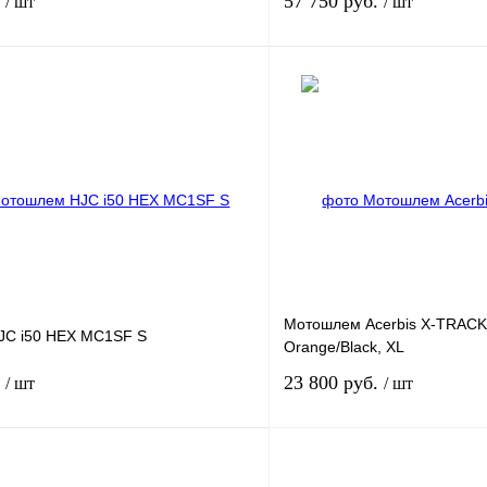
.
57 750 руб.
/ шт
/ шт
В корзину
лик
К сравнению
Купить в 1 клик
В
В избранное
наличии
н
Мотошлем Acerbis X-TRACK
JC i50 HEX MC1SF S
Orange/Black, XL
.
23 800 руб.
/ шт
/ шт
В корзину