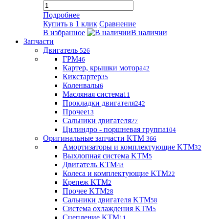
Подробнее
Купить в 1 клик
Сравнение
В избранное
В наличии
Запчасти
Двигатель
526
ГРМ
46
Картер, крышки мотора
42
Кикстартер
35
Коленвалы
6
Масляная система
11
Прокладки двигателя
242
Прочее
13
Сальники двигателя
27
Цилиндро - поршневая группа
104
Оригинальные запчасти KTM
366
Амортизаторы и комплектующие KTM
32
Выхлопная система KTM
5
Двигатель KTM
48
Колеса и комплектующие KTM
22
Крепеж KTM
2
Прочее KTM
28
Сальники двигателя KTM
58
Система охлаждения KTM
5
Сцепление KTM
11