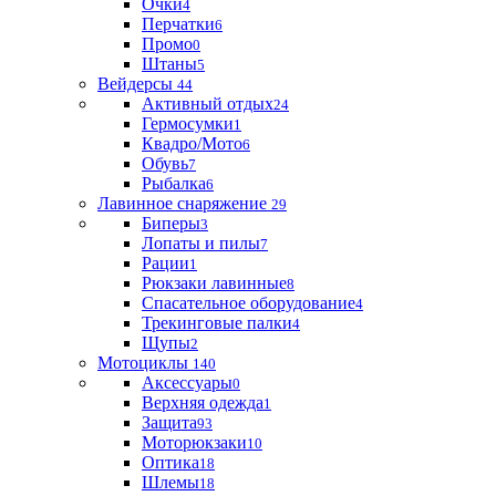
Очки
4
Перчатки
6
Промо
0
Штаны
5
Вейдерсы
44
Активный отдых
24
Гермосумки
1
Квадро/Мото
6
Обувь
7
Рыбалка
6
Лавинное снаряжение
29
Биперы
3
Лопаты и пилы
7
Рации
1
Рюкзаки лавинные
8
Спасательное оборудование
4
Трекинговые палки
4
Щупы
2
Мотоциклы
140
Аксессуары
0
Верхняя одежда
1
Защита
93
Моторюкзаки
10
Оптика
18
Шлемы
18