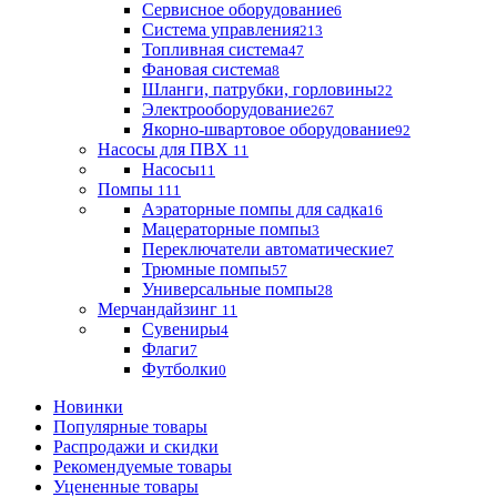
Сервисное оборудование
6
Система управления
213
Топливная система
47
Фановая система
8
Шланги, патрубки, горловины
22
Электрооборудование
267
Якорно-швартовое оборудование
92
Насосы для ПВХ
11
Насосы
11
Помпы
111
Аэраторные помпы для садка
16
Мацераторные помпы
3
Переключатели автоматические
7
Трюмные помпы
57
Универсальные помпы
28
Мерчандайзинг
11
Сувениры
4
Флаги
7
Футболки
0
Новинки
Популярные товары
Распродажи и скидки
Рекомендуемые товары
Уцененные товары