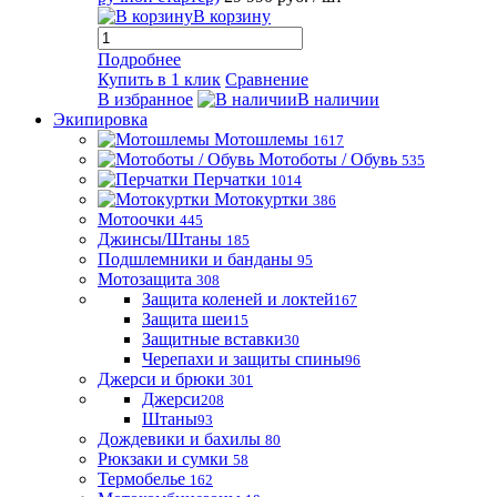
В корзину
Подробнее
Купить в 1 клик
Сравнение
В избранное
В наличии
Экипировка
Мотошлемы
1617
Мотоботы / Обувь
535
Перчатки
1014
Мотокуртки
386
Мотоочки
445
Джинсы/Штаны
185
Подшлемники и банданы
95
Мотозащита
308
Защита коленей и локтей
167
Защита шеи
15
Защитные вставки
30
Черепахи и защиты спины
96
Джерси и брюки
301
Джерси
208
Штаны
93
Дождевики и бахилы
80
Рюкзаки и сумки
58
Термобелье
162