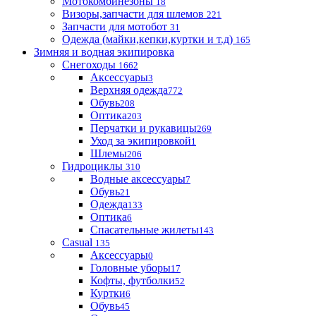
Мотокомбинезоны
18
Визоры,запчасти для шлемов
221
Запчасти для мотобот
31
Одежда (майки,кепки,куртки и т.д)
165
Зимняя и водная экипировка
Снегоходы
1662
Аксессуары
3
Верхняя одежда
772
Обувь
208
Оптика
203
Перчатки и рукавицы
269
Уход за экипировкой
1
Шлемы
206
Гидроциклы
310
Водные аксессуары
7
Обувь
21
Одежда
133
Оптика
6
Спасательные жилеты
143
Casual
135
Аксессуары
0
Головные уборы
17
Кофты, футболки
52
Куртки
6
Обувь
45