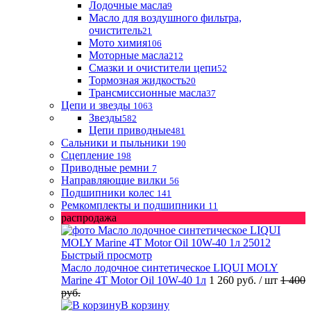
Лодочные масла
9
Масло для воздушного фильтра,
очиститель
21
Мото химия
106
Моторные масла
212
Смазки и очистители цепи
52
Тормозная жидкость
20
Трансмиссионные масла
37
Цепи и звезды
1063
Звезды
582
Цепи приводные
481
Сальники и пыльники
190
Сцепление
198
Приводные ремни
7
Направляющие вилки
56
Подшипники колес
141
Ремкомплекты и подшипники
11
распродажа
Быстрый просмотр
Масло лодочное синтетическое LIQUI MOLY
Marine 4T Motor Oil 10W-40 1л
1 260 руб.
/ шт
1 400
руб.
В корзину