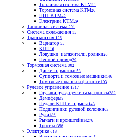
Топливная система KTM
11
Тормозная система KTM
26
ЦПГ KTM
42
Электрика KTM
29
Топливная система
291
Система охлаждения
15
Трансмиссия
126
Вариатор
55
КПП
16
Ловушки, натяжители, ролики
26
Цепной привод
29
Тормозная система
302
Диски тормозные
53
Суппорта и томозные машинки
146
Томозные шланги и фитинги
103
Рулевое управление
1317
Грузики руля, ручки газа, грипсы
282
Демпферы
9
Педали КПП и тормоза
143
Подшипники рулевой колонки
63
Рули
186
Рычаги и кронштейны
276
Тросики
358
Электрика
613
Вентиляторы охлаждения
5