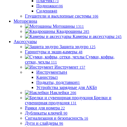
Пластик
173
Подножки
106
Сидения
48
Глушители и выхлопные системы
106
Моторезина
Мотошины
1311
Квадрошины
285
Камеры и аксессуары
245
Аксессуары
Защита эндуро
125
Гарнитуры и экшн-камеры
48
Сумки, кофры,
сетки, чехлы
111
Инструмент
157
Инструменты
84
Канистры
3
Подкаты, подставки
61
Устройства зарядные для АКБ
9
Наклейки
206
Брелки и
сувенирная продукция
131
Рамки для номера
22
Дубликаты ключей
90
Сигнализация и безопасность
16
Дуги и слайдеры
96