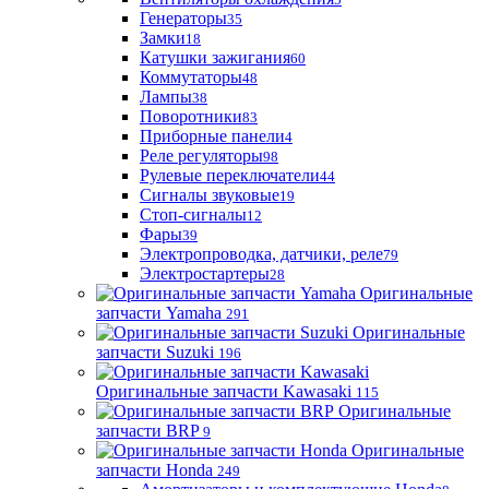
Генераторы
35
Замки
18
Катушки зажигания
60
Коммутаторы
48
Лампы
38
Поворотники
83
Приборные панели
4
Реле регуляторы
98
Рулевые переключатели
44
Сигналы звуковые
19
Стоп-сигналы
12
Фары
39
Электропроводка, датчики, реле
79
Электростартеры
28
Оригинальные
запчасти Yamaha
291
Оригинальные
запчасти Suzuki
196
Оригинальные запчасти Kawasaki
115
Оригинальные
запчасти BRP
9
Оригинальные
запчасти Honda
249