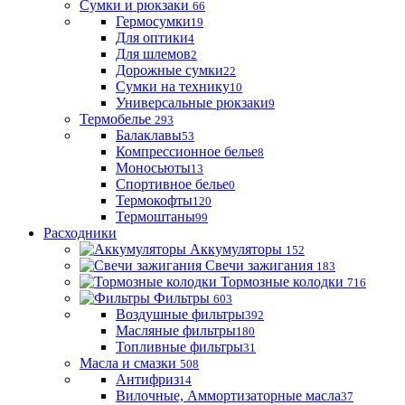
Сумки и рюкзаки
66
Гермосумки
19
Для оптики
4
Для шлемов
2
Дорожные сумки
22
Сумки на технику
10
Универсальные рюкзаки
9
Термобелье
293
Балаклавы
53
Компрессионное белье
8
Моносьюты
13
Спортивное белье
0
Термокофты
120
Термоштаны
99
Расходники
Аккумуляторы
152
Свечи зажигания
183
Тормозные колодки
716
Фильтры
603
Воздушные фильтры
392
Масляные фильтры
180
Топливные фильтры
31
Масла и смазки
508
Антифриз
14
Вилочные, Аммортизаторные масла
37