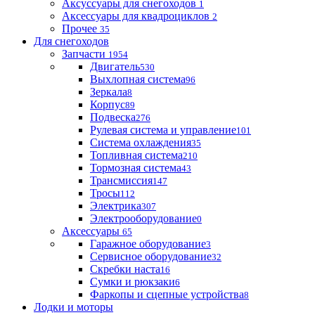
Аксуссуары для снегоходов
1
Аксессуары для квадроциклов
2
Прочее
35
Для снегоходов
Запчасти
1954
Двигатель
530
Выхлопная система
96
Зеркала
8
Корпус
89
Подвеска
276
Рулевая система и управление
101
Система охлаждения
35
Топливная система
210
Тормозная система
43
Трансмиссия
147
Тросы
112
Электрика
307
Электрооборудование
0
Аксессуары
65
Гаражное оборудование
3
Сервисное оборудование
32
Скребки наста
16
Сумки и рюкзаки
6
Фаркопы и сцепные устройства
8
Лодки и моторы