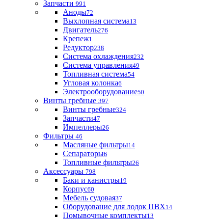
Запчасти
991
Аноды
72
Выхлопная система
13
Двигатель
276
Крепеж
1
Редуктор
238
Система охлаждения
232
Система управления
49
Топливная система
54
Угловая колонка
6
Электрооборудование
50
Винты гребные
397
Винты гребные
324
Запчасти
47
Импеллеры
26
Фильтры
46
Масляные фильтры
14
Сепараторы
6
Топливные фильтры
26
Аксессуары
798
Баки и канистры
19
Корпус
60
Мебель судовая
37
Оборудование для лодок ПВХ
14
Помывочные комплекты
13