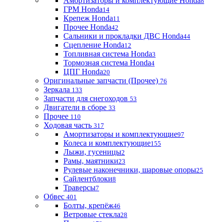
Амортизаторы и комплектующие Honda
8
ГРМ Honda
14
Крепеж Honda
11
Прочее Honda
42
Сальники и прокладки ДВС Honda
44
Сцепление Honda
12
Топливная система Honda
3
Тормозная система Honda
4
ЦПГ Honda
20
Оригинальные запчасти (Прочее)
76
Зеркала
133
Запчасти для снегоходов
53
Двигатели в сборе
33
Прочее
110
Ходовая часть
317
Амортизаторы и комплектующие
97
Колеса и комплектующие
155
Лыжи, гусеницы
2
Рамы, маятники
23
Рулевые наконечники, шаровые опоры
25
Сайлентблоки
8
Траверсы
7
Обвес
401
Болты, крепёж
46
Ветровые стекла
28