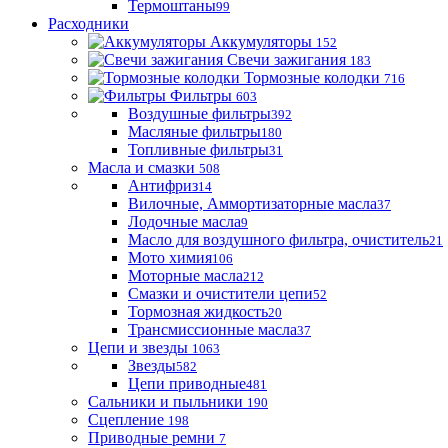
Термоштаны
99
Расходники
Аккумуляторы
152
Свечи зажигания
183
Тормозные колодки
716
Фильтры
603
Воздушные фильтры
392
Масляные фильтры
180
Топливные фильтры
31
Масла и смазки
508
Антифриз
14
Вилочные, Аммортизаторные масла
37
Лодочные масла
9
Масло для воздушного фильтра, очиститель
21
Мото химия
106
Моторные масла
212
Смазки и очистители цепи
52
Тормозная жидкость
20
Трансмиссионные масла
37
Цепи и звезды
1063
Звезды
582
Цепи приводные
481
Сальники и пыльники
190
Сцепление
198
Приводные ремни
7