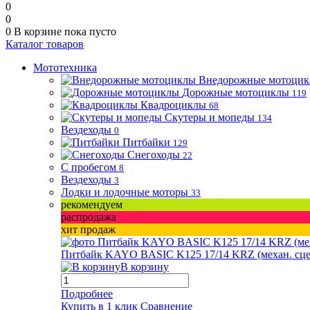
0
0
0
В корзине
пока пусто
Каталог товаров
Мототехника
Внедорожные мотоци
Дорожные мотоциклы
119
Квадроциклы
68
Скутеры и мопеды
134
Вездеходы
0
Питбайки
129
Снегоходы
22
С пробегом
8
Вездеходы
3
Лодки и лодочные моторы
33
рекомендуем
распродажа
хит продаж
Питбайк KAYO BASIC K125 17/14 KRZ (механ. сцепл.
В корзину
Подробнее
Купить в 1 клик
Сравнение