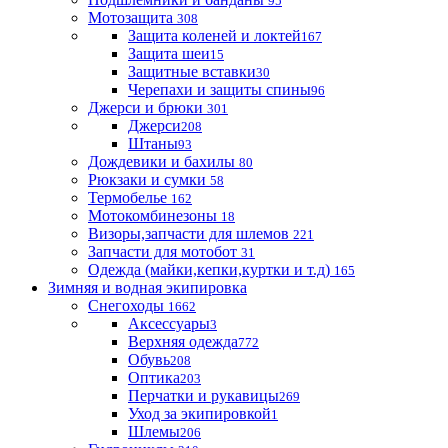
95
Мотозащита
308
Защита коленей и локтей
167
Защита шеи
15
Защитные вставки
30
Черепахи и защиты спины
96
Джерси и брюки
301
Джерси
208
Штаны
93
Дождевики и бахилы
80
Рюкзаки и сумки
58
Термобелье
162
Мотокомбинезоны
18
Визоры,запчасти для шлемов
221
Запчасти для мотобот
31
Одежда (майки,кепки,куртки и т.д)
165
Зимняя и водная экипировка
Снегоходы
1662
Аксессуары
3
Верхняя одежда
772
Обувь
208
Оптика
203
Перчатки и рукавицы
269
Уход за экипировкой
1
Шлемы
206