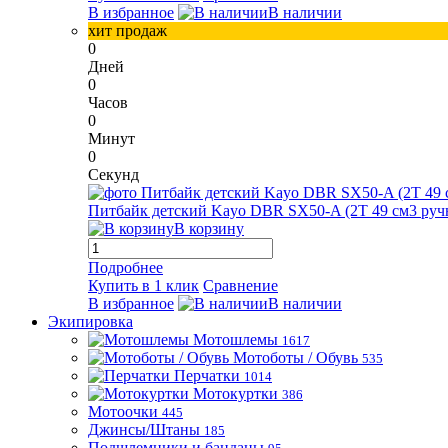
В избранное
В наличии
хит продаж
0
Дней
0
Часов
0
Минут
0
Секунд
Питбайк детский Kayo DBR SX50-A (2T 49 см3 ручн
В корзину
Подробнее
Купить в 1 клик
Сравнение
В избранное
В наличии
Экипировка
Мотошлемы
1617
Мотоботы / Обувь
535
Перчатки
1014
Мотокуртки
386
Мотоочки
445
Джинсы/Штаны
185
Подшлемники и банданы