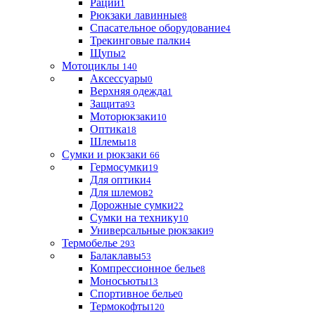
Рации
1
Рюкзаки лавинные
8
Спасательное оборудование
4
Трекинговые палки
4
Щупы
2
Мотоциклы
140
Аксессуары
0
Верхняя одежда
1
Защита
93
Моторюкзаки
10
Оптика
18
Шлемы
18
Сумки и рюкзаки
66
Гермосумки
19
Для оптики
4
Для шлемов
2
Дорожные сумки
22
Сумки на технику
10
Универсальные рюкзаки
9
Термобелье
293
Балаклавы
53
Компрессионное белье
8
Моносьюты
13
Спортивное белье
0
Термокофты
120