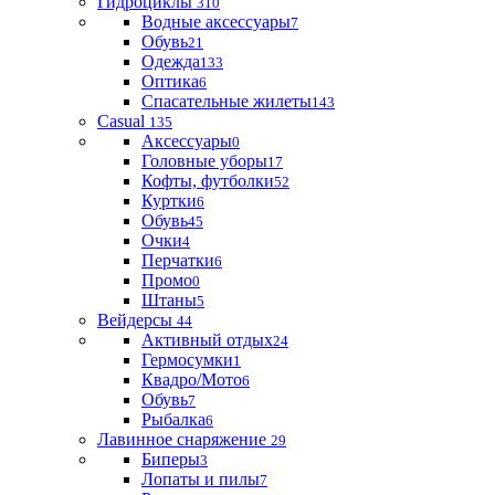
Гидроциклы
310
Водные аксессуары
7
Обувь
21
Одежда
133
Оптика
6
Спасательные жилеты
143
Casual
135
Аксессуары
0
Головные уборы
17
Кофты, футболки
52
Куртки
6
Обувь
45
Очки
4
Перчатки
6
Промо
0
Штаны
5
Вейдерсы
44
Активный отдых
24
Гермосумки
1
Квадро/Мото
6
Обувь
7
Рыбалка
6
Лавинное снаряжение
29
Биперы
3
Лопаты и пилы
7