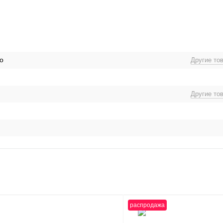
о
Другие то
Другие то
распродажа