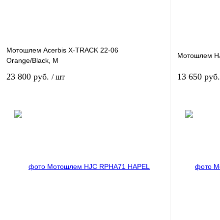
Мотошлем Acerbis X-TRACK 22-06
Мотошлем H
Orange/Black, M
23 800 руб.
13 650 руб
/ шт
В корзину
Купить в 1 клик
К сравнению
Купить в 1 к
В избранное
В
В избранное
наличии