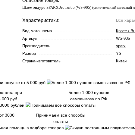
Описание товара:
Шлем эндуро SPARX Jet Turbo (WS-905) (сине-зеленый матовый 
Характеристики:
Все хара
Вид мотошлема
Кросс / Э
Артикул
WS-905
Производитель
sparx
Размер
YS
Страна-изготовитель
Китай
ставка при
Более 1 000 пунктов
5 000 руб
самовывоза по РФ
от 3000
Принимаем все способы
оплаты