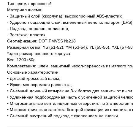
Тип шлема: кроссовый
Материал шлема:
- Защитный слой (скорлупа): высокопрочный ABS-пластик;
- Ударопоглощающий слой: вспененный пенополистирол (EPS)
- Подклад: поролон, полиэстер;
- Застёжка: пластик.
Сертификация: DOT FMVSS №218
Размерная сетка: YS (51-52), YM (53-54), YL (55-56), YXL (57-58
*один размер внешнего корпуса
Вес: 1200±50g
Комплектация: шлем, защитный чехол-переноска из мягкого пол
Основные характеристики:
• Детский кроссовый шлем;
• Яркая монохромная расцветка;
• Съёмный длинный козырёк на 3-х болтах для защиты от пыли 
• Удлинённая подбородочная часть с усиленной защитой челюс
• Многоканальные вентиляционные отверстия: по 2 отверстия н
• Микрометрическая застёжка быстрой фиксации из пластика 
• Съёмный внутренний подклад с креплением на кнопки.