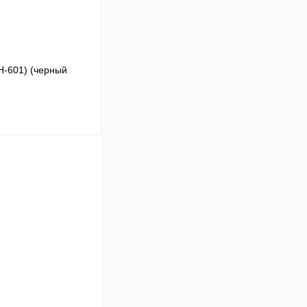
H-601) (черный
В корзину
К сравнению
В
аличии