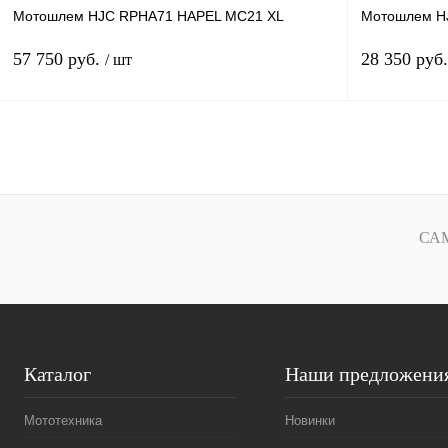
Мотошлем HJC RPHA71 HAPEL MC21 XL
Мотошлем H
57 750 руб.
28 350 руб
/ шт
В корзину
Купить в 1 клик
К сравнению
Купить в 1 к
В избранное
В
В избранное
СА
наличии
Каталог
Наши предложени
Мототехника
Новинки