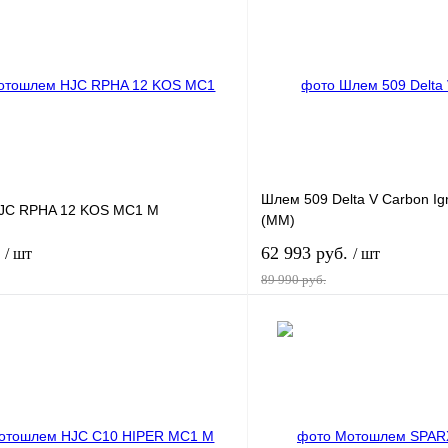
Шлем 509 Delta V Carbon Ig
JC RPHA 12 KOS MC1 M
(MM)
.
62 993 руб.
/ шт
/ шт
89 990 руб.
В корзину
лик
К сравнению
Купить в 1 клик
В
В избранное
наличии
н