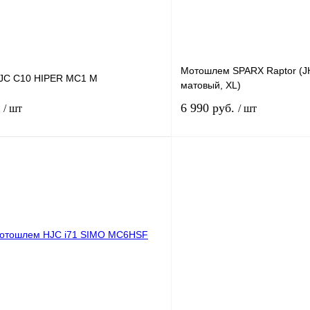
Мотошлем SPARX Raptor (J
JC C10 HIPER MC1 M
матовый, XL)
.
6 990 руб.
/ шт
/ шт
В корзину
лик
К сравнению
Купить в 1 клик
В
В избранное
наличии
н