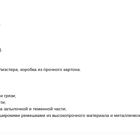
;
).
иэстера, коробка из прочного картона.
и грязи;
ти;
а затылочной и теменной части;
с широкими ремешками из высокопрочного материала и металличес