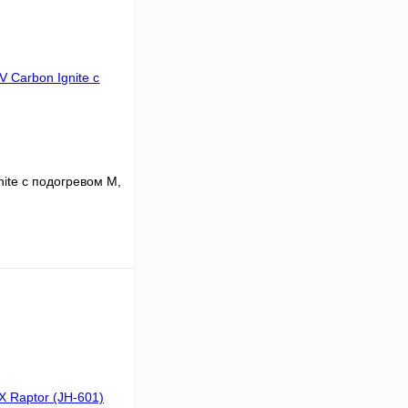
nite с подогревом M,
В корзину
К сравнению
В
аличии