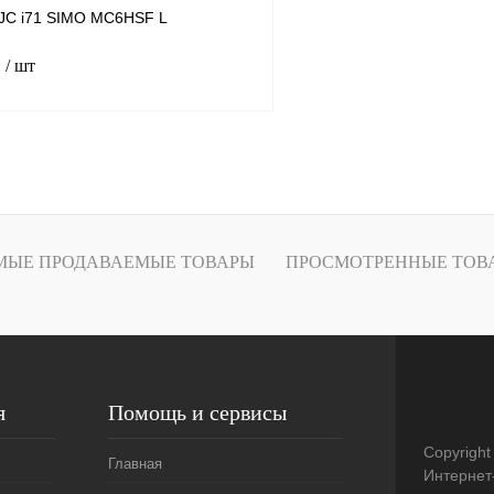
JC i71 SIMO MC6HSF L
.
/ шт
В корзину
лик
К сравнению
В
МЫЕ ПРОДАВАЕМЫЕ ТОВАРЫ
ПРОСМОТРЕННЫЕ ТОВ
наличии
я
Помощь и сервисы
Copyright
Главная
Интернет