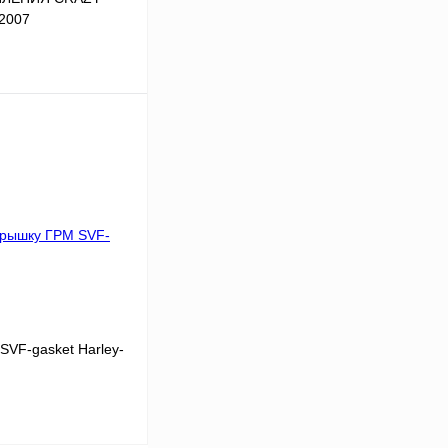
2007
В корзину
К сравнению
В
аличии
SVF-gasket Harley-