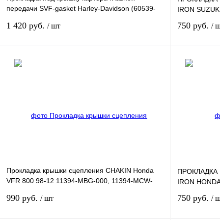
передачи SVF-gasket Harley-Davidson (60539-
IRON SUZUKI
94B)
1 420 руб.
750 руб.
/ шт
/ 
В корзину
Купить в 1 клик
К сравнению
Купить в 1 к
В избранное
В
В избранное
наличии
Прокладка крышки сцепления CHAKIN Honda
ПРОКЛАДКА
VFR 800 98-12 11394-MBG-000, 11394-MCW-
IRON HONDA
000
990 руб.
750 руб.
/ шт
/ 