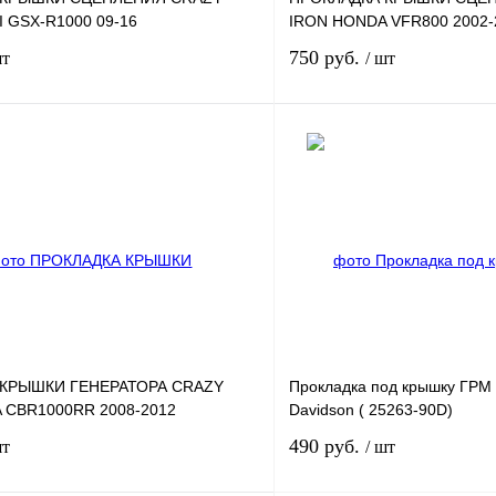
 GSX-R1000 09-16
IRON HONDA VFR800 2002-
750 руб.
шт
/ шт
В корзину
лик
К сравнению
Купить в 1 клик
В
В избранное
наличии
н
 КРЫШКИ ГЕНЕРАТОРА CRAZY
Прокладка под крышку ГРМ 
 CBR1000RR 2008-2012
Davidson ( 25263-90D)
490 руб.
шт
/ шт