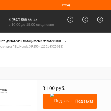
Вход
8 (937) 066-66-23
0
0
0
с 10:00 до 19:00 ежедневно
•
нта двигателей мотоциклов и мототехники
рокладка ГБЦ Honda XR250 (12251-KCZ-013)
3 100 руб.
отзыв
Под заказ