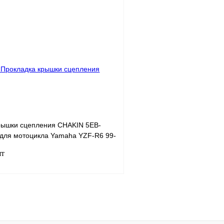
В корзину
лик
К сравнению
Купить в 1 клик
В
В избранное
наличии
н
рышки cцепления CHAKIN 5EB-
 для мотоцикла Yamaha YZF-R6 99-
шт
В корзину
лик
К сравнению