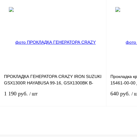
В корзину
Купить в 1 клик
К сравнению
Купить в 1 к
В избранное
В
В избранное
наличии
ПРОКЛАДКА ГЕНЕРАТОРА CRAZY IRON SUZUKI
Прокладка к
GSX1300R HAYABUSA 99-16, GSX1300BK B-
15461-00-00
KING 08-10
02
1 190 руб.
640 руб.
/ шт
/ 
В корзину
Купить в 1 клик
К сравнению
Купить в 1 к