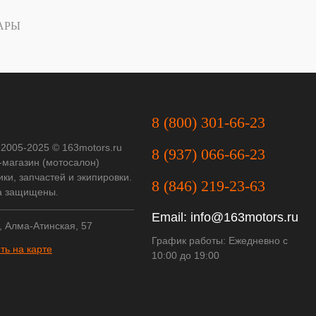
АРЫ
8 (800) 301-66-23
 2005-2025 © 163motors.ru
8 (937) 066-66-23
-магазин (мотосалон)
ки, запчастей и экипировки.
8 (846) 219-23-63
а защищены.
Email:
info@163motors.ru
, Алма-Атинская, 57
График работы: Ежедневно с
ть на карте
10:00 до 19:00