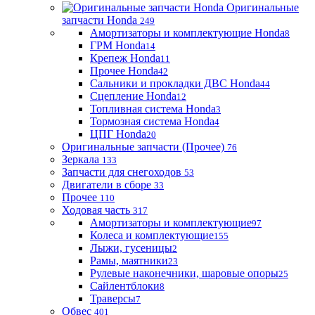
Оригинальные
запчасти Honda
249
Амортизаторы и комплектующие Honda
8
ГРМ Honda
14
Крепеж Honda
11
Прочее Honda
42
Сальники и прокладки ДВС Honda
44
Сцепление Honda
12
Топливная система Honda
3
Тормозная система Honda
4
ЦПГ Honda
20
Оригинальные запчасти (Прочее)
76
Зеркала
133
Запчасти для снегоходов
53
Двигатели в сборе
33
Прочее
110
Ходовая часть
317
Амортизаторы и комплектующие
97
Колеса и комплектующие
155
Лыжи, гусеницы
2
Рамы, маятники
23
Рулевые наконечники, шаровые опоры
25
Сайлентблоки
8
Траверсы
7
Обвес
401