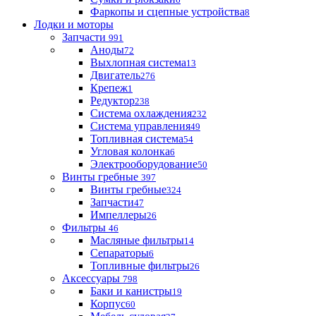
Фаркопы и сцепные устройства
8
Лодки и моторы
Запчасти
991
Аноды
72
Выхлопная система
13
Двигатель
276
Крепеж
1
Редуктор
238
Система охлаждения
232
Система управления
49
Топливная система
54
Угловая колонка
6
Электрооборудование
50
Винты гребные
397
Винты гребные
324
Запчасти
47
Импеллеры
26
Фильтры
46
Масляные фильтры
14
Сепараторы
6
Топливные фильтры
26
Аксессуары
798
Баки и канистры
19
Корпус
60