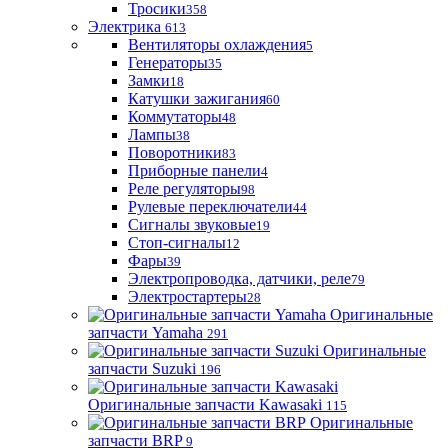
Тросики
358
Электрика
613
Вентиляторы охлаждения
5
Генераторы
35
Замки
18
Катушки зажигания
60
Коммутаторы
48
Лампы
38
Поворотники
83
Приборные панели
4
Реле регуляторы
98
Рулевые переключатели
44
Сигналы звуковые
19
Стоп-сигналы
12
Фары
39
Электропроводка, датчики, реле
79
Электростартеры
28
Оригинальные
запчасти Yamaha
291
Оригинальные
запчасти Suzuki
196
Оригинальные запчасти Kawasaki
115
Оригинальные
запчасти BRP
9