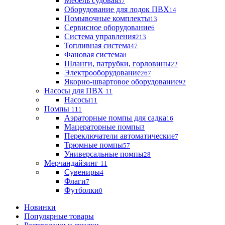
Мебель судовая
37
Оборудование для лодок ПВХ
14
Помывочные комплекты
13
Сервисное оборудование
6
Система управления
213
Топливная система
47
Фановая система
8
Шланги, патрубки, горловины
22
Электрооборудование
267
Якорно-швартовое оборудование
92
Насосы для ПВХ
11
Насосы
11
Помпы
111
Аэраторные помпы для садка
16
Мацераторные помпы
3
Переключатели автоматические
7
Трюмные помпы
57
Универсальные помпы
28
Мерчандайзинг
11
Сувениры
4
Флаги
7
Футболки
0
Новинки
Популярные товары