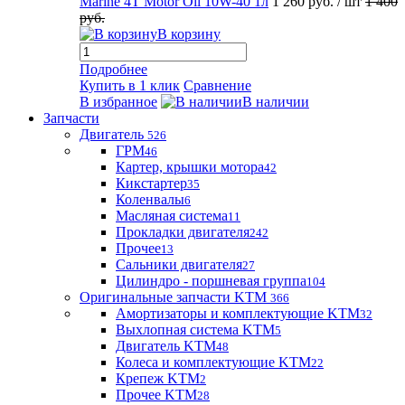
Marine 4T Motor Oil 10W-40 1л
1 260 руб.
/ шт
1 400
руб.
В корзину
Подробнее
Купить в 1 клик
Сравнение
В избранное
В наличии
Запчасти
Двигатель
526
ГРМ
46
Картер, крышки мотора
42
Кикстартер
35
Коленвалы
6
Масляная система
11
Прокладки двигателя
242
Прочее
13
Сальники двигателя
27
Цилиндро - поршневая группа
104
Оригинальные запчасти KTM
366
Амортизаторы и комплектующие KTM
32
Выхлопная система KTM
5
Двигатель KTM
48
Колеса и комплектующие KTM
22
Крепеж KTM
2
Прочее KTM
28