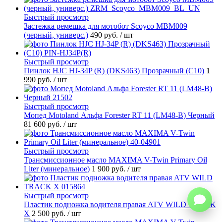
Быстрый просмотр
Застежка ремешка для мотобот Scoyco MBM009
(черный, универс.)
490 руб.
/ шт
Быстрый просмотр
Пинлок HJC HJ-34P (R) (DKS463) Прозрачный (C10)
1
990 руб.
/ шт
Быстрый просмотр
Мопед Motoland Альфа Forester RT 11 (LM48-B) Черный
81 600 руб.
/ шт
Быстрый просмотр
Трансмиссионное масло MAXIMA V-Twin Primary Oil
Liter (минеральное)
1 900 руб.
/ шт
Быстрый просмотр
Пластик подножка водителя правая ATV WILD TRACK
X
2 500 руб.
/ шт