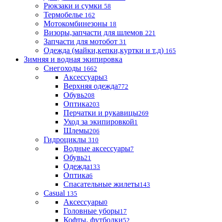
Рюкзаки и сумки
58
Термобелье
162
Мотокомбинезоны
18
Визоры,запчасти для шлемов
221
Запчасти для мотобот
31
Одежда (майки,кепки,куртки и т.д)
165
Зимняя и водная экипировка
Снегоходы
1662
Аксессуары
3
Верхняя одежда
772
Обувь
208
Оптика
203
Перчатки и рукавицы
269
Уход за экипировкой
1
Шлемы
206
Гидроциклы
310
Водные аксессуары
7
Обувь
21
Одежда
133
Оптика
6
Спасательные жилеты
143
Casual
135
Аксессуары
0
Головные уборы
17
Кофты, футболки
52