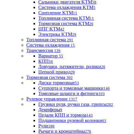
Сальники двигателя KTM
58
Система охлаждения KTM
5
Сцепление KTM
11
Топливная система KTM
11
Тормозная система KTM
26
ЦПГ KTM
42
Электрика KTM
29
Топливная система
291
Система охлаждения
15
Трансмиссия
126
Вариатор
55
КПП
16
Ловушки, натяжители, ролики
26
Цепной привод
29
Тормозная система
302
Диски тормозные
53
Суппорта и томозные машинки
146
Томозные шланги и фитинги
103
Рулевое управление
1317
Грузики руля, ручки газа, грипсы
282
Демпферы
9
Педали КПП и тормоза
143
Подшипники рулевой колонки
63
Рули
186
Рычаги и кронштейны
276