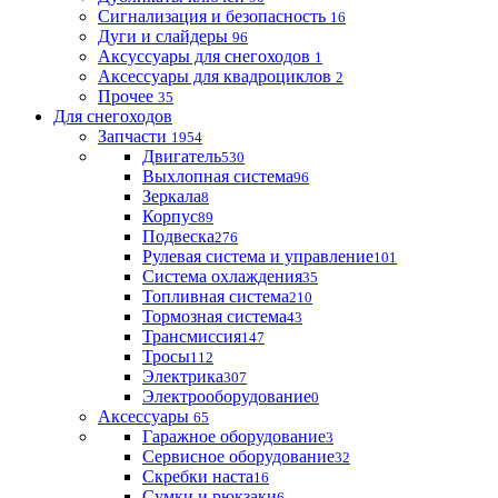
Сигнализация и безопасность
16
Дуги и слайдеры
96
Аксуссуары для снегоходов
1
Аксессуары для квадроциклов
2
Прочее
35
Для снегоходов
Запчасти
1954
Двигатель
530
Выхлопная система
96
Зеркала
8
Корпус
89
Подвеска
276
Рулевая система и управление
101
Система охлаждения
35
Топливная система
210
Тормозная система
43
Трансмиссия
147
Тросы
112
Электрика
307
Электрооборудование
0
Аксессуары
65
Гаражное оборудование
3
Сервисное оборудование
32
Скребки наста
16
Сумки и рюкзаки
6