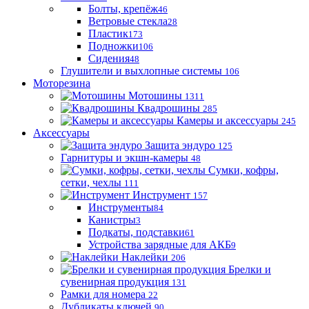
Болты, крепёж
46
Ветровые стекла
28
Пластик
173
Подножки
106
Сидения
48
Глушители и выхлопные системы
106
Моторезина
Мотошины
1311
Квадрошины
285
Камеры и аксессуары
245
Аксессуары
Защита эндуро
125
Гарнитуры и экшн-камеры
48
Сумки, кофры,
сетки, чехлы
111
Инструмент
157
Инструменты
84
Канистры
3
Подкаты, подставки
61
Устройства зарядные для АКБ
9
Наклейки
206
Брелки и
сувенирная продукция
131
Рамки для номера
22
Дубликаты ключей
90