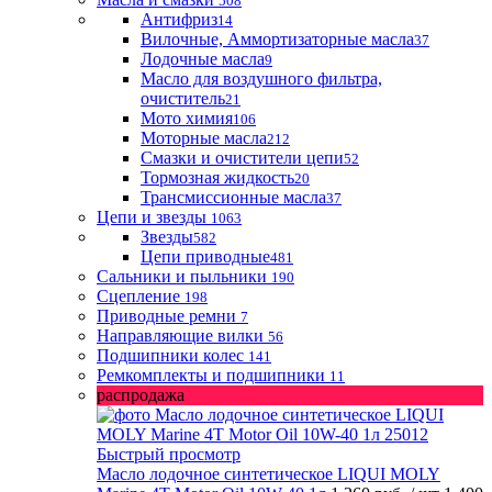
508
Антифриз
14
Вилочные, Аммортизаторные масла
37
Лодочные масла
9
Масло для воздушного фильтра,
очиститель
21
Мото химия
106
Моторные масла
212
Смазки и очистители цепи
52
Тормозная жидкость
20
Трансмиссионные масла
37
Цепи и звезды
1063
Звезды
582
Цепи приводные
481
Сальники и пыльники
190
Сцепление
198
Приводные ремни
7
Направляющие вилки
56
Подшипники колес
141
Ремкомплекты и подшипники
11
распродажа
Быстрый просмотр
Масло лодочное синтетическое LIQUI MOLY