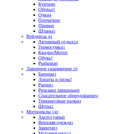
Куртки
6
Обувь
45
Очки
4
Перчатки
6
Промо
0
Штаны
5
Вейдерсы
44
Активный отдых
24
Гермосумки
1
Квадро/Мото
6
Обувь
7
Рыбалка
6
Лавинное снаряжение
29
Биперы
3
Лопаты и пилы
7
Рации
1
Рюкзаки лавинные
8
Спасательное оборудование
4
Трекинговые палки
4
Щупы
2
Мотоциклы
140
Аксессуары
0
Верхняя одежда
1
Защита
93
Моторюкзаки
10