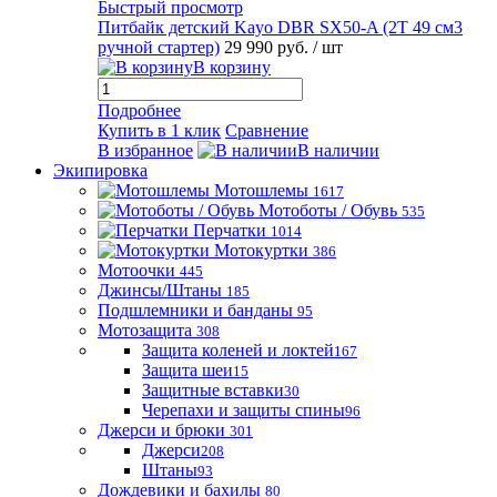
Быстрый просмотр
Питбайк детский Kayo DBR SX50-A (2T 49 см3
ручной стартер)
29 990 руб.
/ шт
В корзину
Подробнее
Купить в 1 клик
Сравнение
В избранное
В наличии
Экипировка
Мотошлемы
1617
Мотоботы / Обувь
535
Перчатки
1014
Мотокуртки
386
Мотоочки
445
Джинсы/Штаны
185
Подшлемники и банданы
95
Мотозащита
308
Защита коленей и локтей
167
Защита шеи
15
Защитные вставки
30
Черепахи и защиты спины
96
Джерси и брюки
301
Джерси
208
Штаны
93
Дождевики и бахилы
80