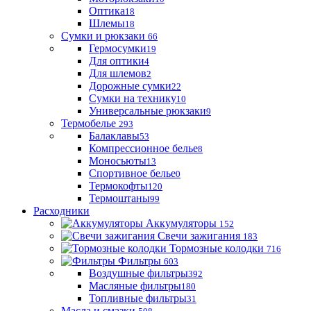
Оптика
18
Шлемы
18
Сумки и рюкзаки
66
Гермосумки
19
Для оптики
4
Для шлемов
2
Дорожные сумки
22
Сумки на технику
10
Универсальные рюкзаки
9
Термобелье
293
Балаклавы
53
Компрессионное белье
8
Моносьюты
13
Спортивное белье
0
Термокофты
120
Термоштаны
99
Расходники
Аккумуляторы
152
Свечи зажигания
183
Тормозные колодки
716
Фильтры
603
Воздушные фильтры
392
Масляные фильтры
180
Топливные фильтры
31
Масла и смазки